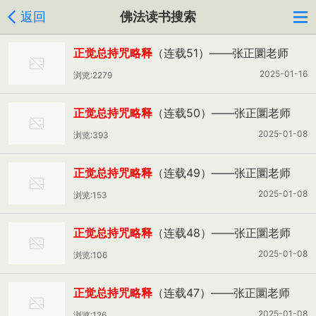
返回
佛法读书搜索
正觉总持咒略释
（连载51）——张正圜老师
2025-01-16
浏览:2279
正觉总持咒略释
（连载50）——张正圜老师
2025-01-08
浏览:393
正觉总持咒略释
（连载49）——张正圜老师
2025-01-08
浏览:153
正觉总持咒略释
（连载48）——张正圜老师
2025-01-08
浏览:106
正觉总持咒略释
（连载47）——张正圜老师
2025-01-08
浏览:126