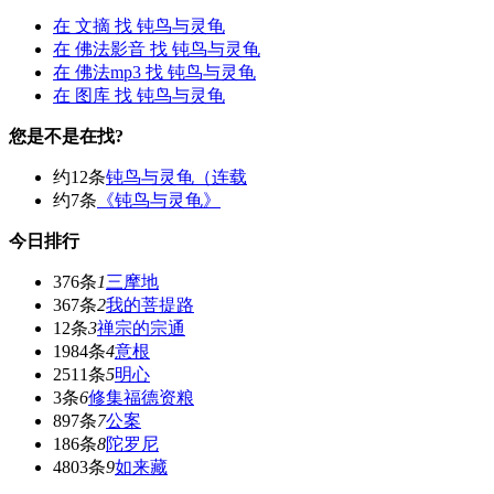
在
文摘
找 钝鸟与灵龟
在
佛法影音
找 钝鸟与灵龟
在
佛法mp3
找 钝鸟与灵龟
在
图库
找 钝鸟与灵龟
您是不是在找?
约12条
钝鸟与灵龟（连载
约7条
《钝鸟与灵龟》
今日排行
376条
1
三摩地
367条
2
我的菩提路
12条
3
禅宗的宗通
1984条
4
意根
2511条
5
明心
3条
6
修集福德资粮
897条
7
公案
186条
8
陀罗尼
4803条
9
如来藏