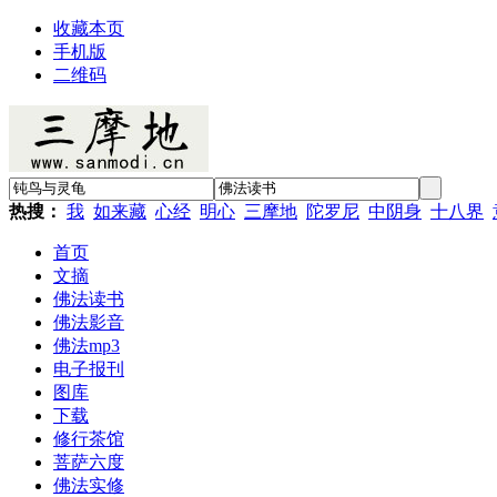
收藏本页
手机版
二维码
热搜：
我
如来藏
心经
明心
三摩地
陀罗尼
中阴身
十八界
首页
文摘
佛法读书
佛法影音
佛法mp3
电子报刊
图库
下载
修行茶馆
菩萨六度
佛法实修