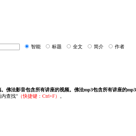
智能
标题
全文
简介
作者
稿。佛法影音包含所有讲座的视频。佛法mp3包含所有讲座的mp
内查找”
（快捷键：Ctrl+F）
。