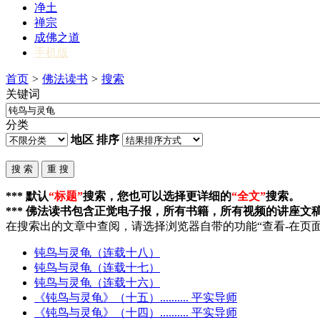
净土
禅宗
成佛之道
手机版
首页
>
佛法读书
>
搜索
关键词
分类
地区
排序
*** 默认
“标题”
搜索，您也可以选择更详细的
“全文”
搜索。
*** 佛法读书包含正觉电子报，所有书籍，所有视频的讲座文
在搜索出的文章中查阅，请选择浏览器自带的功能“查看-在页面
钝鸟与灵龟
（连载十八）
钝鸟与灵龟
（连载十七）
钝鸟与灵龟
（连载十六）
《
钝鸟与灵龟
》（十五）.......... 平实导师
《
钝鸟与灵龟
》（十四）.......... 平实导师