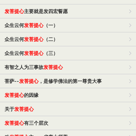
发菩提心
主要就是发四宏誓愿
众生云何
发菩提心
（一）
众生云何
发菩提心
（二）
众生云何
发菩提心
（三）
有智之人为三事故
发菩提心
菩萨--
发菩提心
，是修学佛法的第一尊贵大事
发菩提心
的因缘
关于
发菩提心
发菩提心
有三个层次