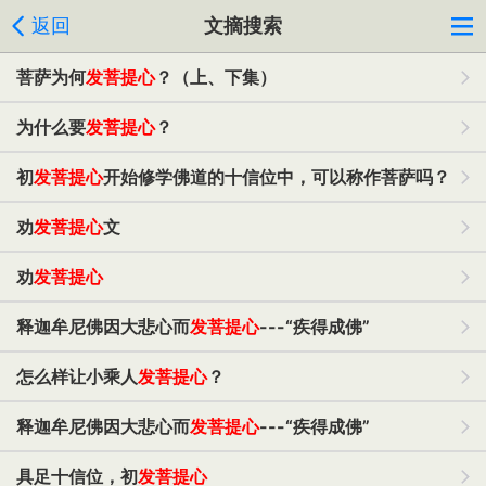
返回
文摘搜索
菩萨为何
发菩提心
？（上、下集）
为什么要
发菩提心
？
初
发菩提心
开始修学佛道的十信位中，可以称作菩萨吗？
劝
发菩提心
文
劝
发菩提心
释迦牟尼佛因大悲心而
发菩提心
---“疾得成佛”
怎么样让小乘人
发菩提心
？
释迦牟尼佛因大悲心而
发菩提心
---“疾得成佛”
具足十信位，初
发菩提心