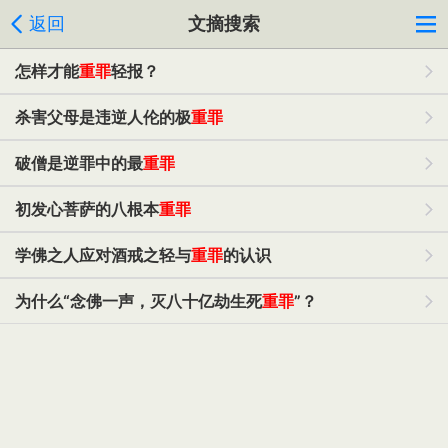
返回
文摘搜索
怎样才能
重罪
轻报？
杀害父母是违逆人伦的极
重罪
破僧是逆罪中的最
重罪
初发心菩萨的八根本
重罪
学佛之人应对酒戒之轻与
重罪
的认识
为什么“念佛一声，灭八十亿劫生死
重罪
”？