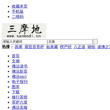
收藏本页
手机版
二维码
热搜：
因果
观世音菩萨
如来藏
楞严经
八正道
烧纸
成佛之
首页
文摘
佛法读书
佛法影音
佛法mp3
电子报刊
图库
下载
修行茶馆
菩萨六度
佛法实修