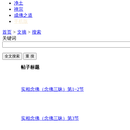
净土
禅宗
成佛之道
手机版
首页
>
文摘
>
搜索
关键词
帖子标题
实相念佛（念佛三昧）第1~2节
实相念佛（念佛三昧）第3节