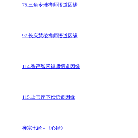
75.三角令珪禅师悟道因缘
97.长庆慧稜禅师悟道因缘
114.香严智闲禅师悟道因缘
115.盐官座下僧悟道因缘
禅宗七经 - 《心经》