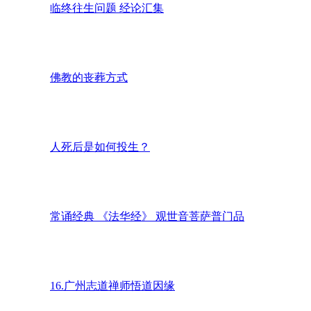
临终往生问题 经论汇集
佛教的丧葬方式
人死后是如何投生？
常诵经典 《法华经》 观世音菩萨普门品
16.广州志道禅师悟道因缘