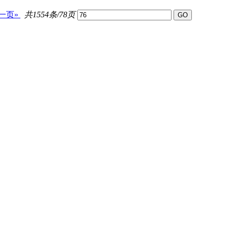
一页»
共1554条/78页