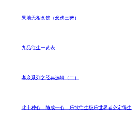
果地无相念佛（念佛三昧）
九品往生一览表
孝亲系列之经典选辑（二）
此十种心，随成一心，乐欲往生极乐世界者必定得生