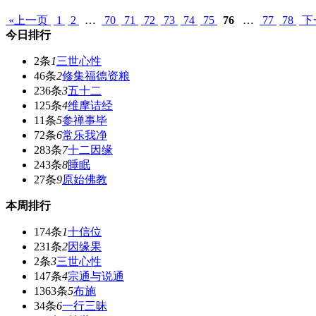
«上一页
1
2
…
70
71
72
73
74
75
76
…
77
78
下
今日排行
2条
1
三世心性
46条
2
修集福德资粮
236条
3
五十二
125条
4
维摩诘经
11条
5
参禅事毕
72条
6
常乐我净
283条
7
十二因缘
243条
8
睡眠
27条
9
原始佛教
本周排行
174条
1
十信位
231条
2
因缘果
2条
3
三世心性
147条
4
宗通与说通
1363条
5
布施
34条
6
一行三昧