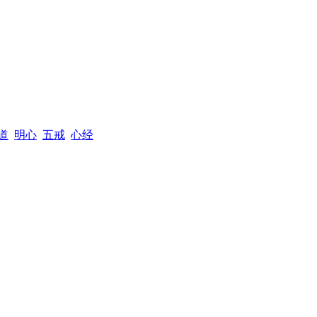
道
明心
五戒
心经