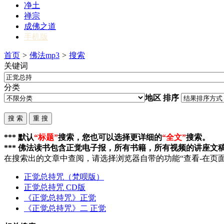
净土
禅宗
成佛之道
手机版
首页
>
佛法mp3
>
搜索
关键词
分类
地区
排序
*** 默认
“标题”
搜索，您也可以选择更详细的
“全文”
搜索。
*** 佛法读书包含正觉电子报，所有书籍，所有视频的讲座文
在搜索出的文章中查阅，请选择浏览器自带的功能“查看-在页面
正觉总持
咒（梵呗版）
正觉总持
咒 CD版
《
正觉总持
咒》正觉
《
正觉总持
咒》二 正觉