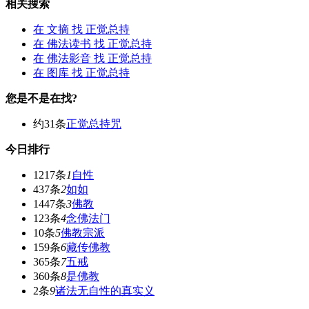
相关搜索
在
文摘
找 正觉总持
在
佛法读书
找 正觉总持
在
佛法影音
找 正觉总持
在
图库
找 正觉总持
您是不是在找?
约31条
正觉总持咒
今日排行
1217条
1
自性
437条
2
如如
1447条
3
佛教
123条
4
念佛法门
10条
5
佛教宗派
159条
6
藏传佛教
365条
7
五戒
360条
8
是佛教
2条
9
诸法无自性的真实义