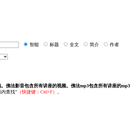
智能
标题
全文
简介
作者
稿。佛法影音包含所有讲座的视频。佛法mp3包含所有讲座的mp
内查找”
（快捷键：Ctrl+F）
。