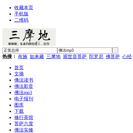
收藏本页
手机版
二维码
热搜：
布施
如来藏
三摩地
观世音菩萨
陀罗尼
佛菩萨
心经
首页
文摘
佛法读书
佛法影音
佛法mp3
电子报刊
图库
下载
修行茶馆
菩萨六度
佛法实修