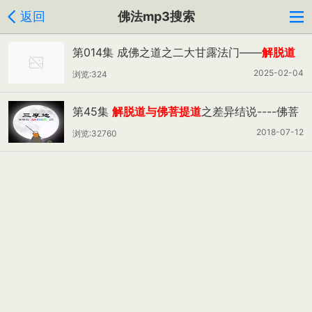
返回
佛法mp3搜索
第014集 成佛之道之二大甘露法门——
解脱道
与佛菩提道
2025-02-04
浏览:324
第45集
解脱道与佛菩提道
之差异结说----佛菩
提之不共二乘
2018-07-12
浏览:32760