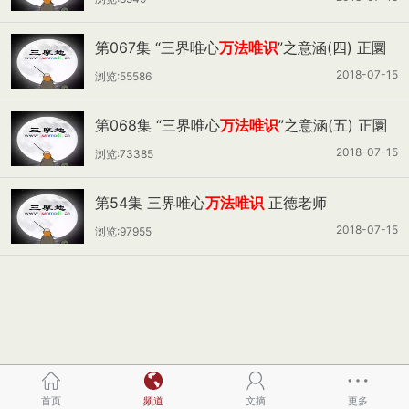
第067集 “三界唯心
万法唯识
”之意涵(四) 正圜
老师
2018-07-15
浏览:55586
第068集 “三界唯心
万法唯识
”之意涵(五) 正圜
老师
2018-07-15
浏览:73385
第54集 三界唯心
万法唯识
正德老师
2018-07-15
浏览:97955
首页
频道
文摘
更多