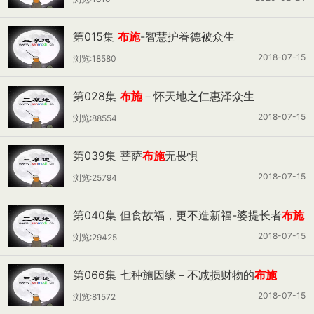
第015集
布施
-智慧护眷德被众生
2018-07-15
浏览:18580
第028集
布施
－怀天地之仁惠泽众生
2018-07-15
浏览:88554
第039集 菩萨
布施
无畏惧
2018-07-15
浏览:25794
第040集 但食故福，更不造新福-婆提长者
布施
后悔因缘
2018-07-15
浏览:29425
第066集 七种施因缘－不减损财物的
布施
2018-07-15
浏览:81572