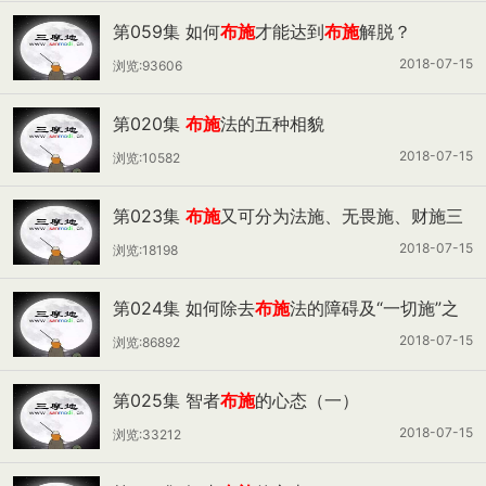
第059集 如何
布施
才能达到
布施
解脱？
2018-07-15
浏览:93606
第020集
布施
法的五种相貌
2018-07-15
浏览:10582
第023集
布施
又可分为法施、无畏施、财施三
类
2018-07-15
浏览:18198
第024集 如何除去
布施
法的障碍及“一切施”之
相貌？
2018-07-15
浏览:86892
第025集 智者
布施
的心态（一）
2018-07-15
浏览:33212