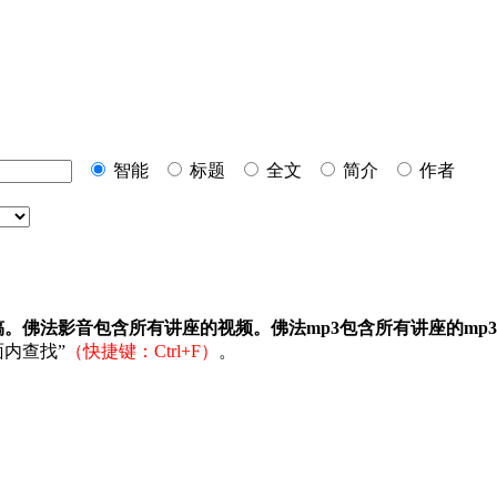
智能
标题
全文
简介
作者
稿。佛法影音包含所有讲座的视频。佛法mp3包含所有讲座的mp
内查找”
（快捷键：Ctrl+F）
。