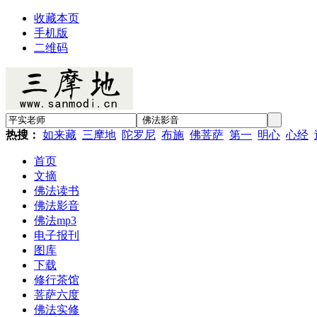
收藏本页
手机版
二维码
热搜：
如来藏
三摩地
陀罗尼
布施
佛菩萨
第一
明心
心经
首页
文摘
佛法读书
佛法影音
佛法mp3
电子报刊
图库
下载
修行茶馆
菩萨六度
佛法实修