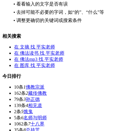
• 看看输入的文字是否有误
• 去掉可能不必要的字词，如“的”、“什么”等
• 调整更确切的关键词或搜索条件
相关搜索
在
文摘
找 平实老师
在
佛法读书
找 平实老师
在
佛法mp3
找 平实老师
在
图库
找 平实老师
今日排行
10条
1
佛教宗派
162条
2
藏传佛教
79条
3
孙正德
139条
4
相见道
2条
5
饿鬼
5条
6
名师与明师
1062条
7
十八界
35条
8
总持咒