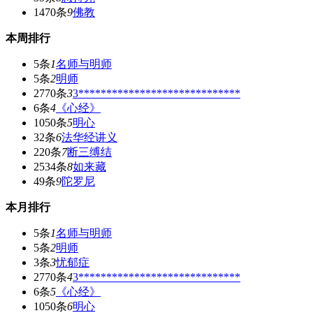
1470条
9
佛教
本周排行
5条
1
名师与明师
5条
2
明师
2770条
3
3*****************************
6条
4
《心经》
1050条
5
明心
32条
6
法华经讲义
220条
7
断三缚结
2534条
8
如来藏
49条
9
陀罗尼
本月排行
5条
1
名师与明师
5条
2
明师
3条
3
忧郁症
2770条
4
3*****************************
6条
5
《心经》
1050条
6
明心