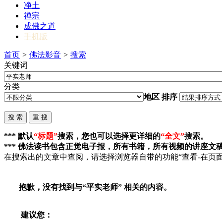
净土
禅宗
成佛之道
手机版
首页
>
佛法影音
>
搜索
关键词
分类
地区
排序
*** 默认
“标题”
搜索，您也可以选择更详细的
“全文”
搜索。
*** 佛法读书包含正觉电子报，所有书籍，所有视频的讲座文
在搜索出的文章中查阅，请选择浏览器自带的功能“查看-在页面
抱歉，没有找到与“
平实老师
” 相关的内容。
建议您：