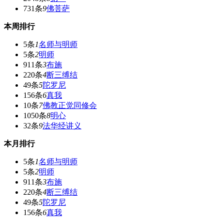
731条
9
佛菩萨
本周排行
5条
1
名师与明师
5条
2
明师
911条
3
布施
220条
4
断三缚结
49条
5
陀罗尼
156条
6
真我
10条
7
佛教正觉同修会
1050条
8
明心
32条
9
法华经讲义
本月排行
5条
1
名师与明师
5条
2
明师
911条
3
布施
220条
4
断三缚结
49条
5
陀罗尼
156条
6
真我