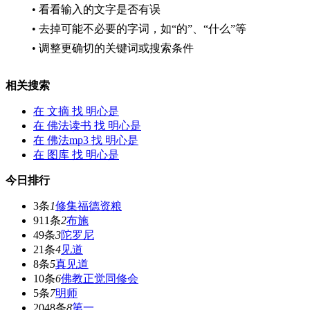
• 看看输入的文字是否有误
• 去掉可能不必要的字词，如“的”、“什么”等
• 调整更确切的关键词或搜索条件
相关搜索
在
文摘
找 明心是
在
佛法读书
找 明心是
在
佛法mp3
找 明心是
在
图库
找 明心是
今日排行
3条
1
修集福德资粮
911条
2
布施
49条
3
陀罗尼
21条
4
见道
8条
5
真见道
10条
6
佛教正觉同修会
5条
7
明师
2048条
8
第一