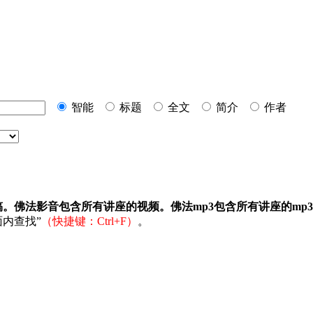
智能
标题
全文
简介
作者
稿。佛法影音包含所有讲座的视频。佛法mp3包含所有讲座的mp
内查找”
（快捷键：Ctrl+F）
。