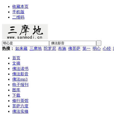
收藏本页
手机版
二维码
热搜：
如来藏
三摩地
陀罗尼
布施
佛菩萨
第一
明心
心经
首页
文摘
佛法读书
佛法影音
佛法mp3
电子报刊
图库
下载
修行茶馆
菩萨六度
佛法实修