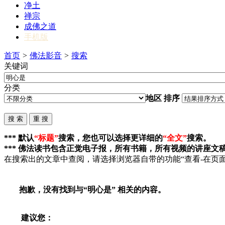
净土
禅宗
成佛之道
手机版
首页
>
佛法影音
>
搜索
关键词
分类
地区
排序
*** 默认
“标题”
搜索，您也可以选择更详细的
“全文”
搜索。
*** 佛法读书包含正觉电子报，所有书籍，所有视频的讲座文
在搜索出的文章中查阅，请选择浏览器自带的功能“查看-在页面
抱歉，没有找到与“
明心是
” 相关的内容。
建议您：