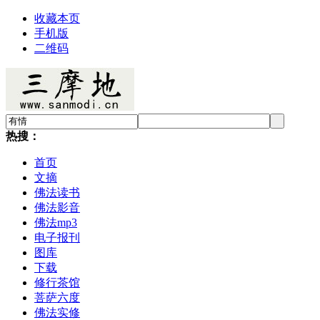
收藏本页
手机版
二维码
热搜：
首页
文摘
佛法读书
佛法影音
佛法mp3
电子报刊
图库
下载
修行茶馆
菩萨六度
佛法实修