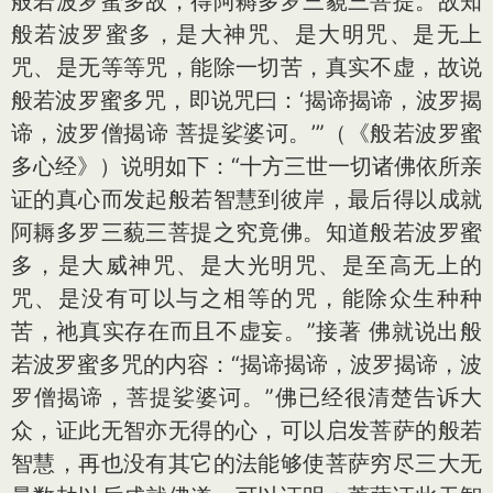
般若波罗蜜多故，得阿耨多罗三藐三菩提。故知
般若波罗蜜多，是大神咒、是大明咒、是无上
咒、是无等等咒，能除一切苦，真实不虚，故说
般若波罗蜜多咒，即说咒曰：‘揭谛揭谛，波罗揭
谛，波罗僧揭谛 菩提娑婆诃。’”（《般若波罗蜜
多心经》）说明如下：“十方三世一切诸佛依所亲
证的真心而发起般若智慧到彼岸，最后得以成就
阿耨多罗三藐三菩提之究竟佛。知道般若波罗蜜
多，是大威神咒、是大光明咒、是至高无上的
咒、是没有可以与之相等的咒，能除众生种种
苦，祂真实存在而且不虚妄。”接著 佛就说出般
若波罗蜜多咒的内容：“揭谛揭谛，波罗揭谛，波
罗僧揭谛，菩提娑婆诃。”佛已经很清楚告诉大
众，证此无智亦无得的心，可以启发菩萨的般若
智慧，再也没有其它的法能够使菩萨穷尽三大无