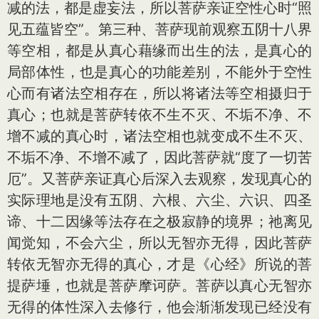
减的法，都是虚妄法，所以菩萨亲证空性心时“照
见五蕴皆空”。第三种、菩萨现前观察五阴十八界
等空相，都是从真心藉缘而出生的法，是真心的
局部体性，也是真心的功能差别，不能外于空性
心而有诸法空相存在，所以将诸法等空相摄归于
真心；也就是菩萨转依不生不灭、不垢不净、不
增不减的真心时，诸法空相也就变成不生不灭、
不垢不净、不增不减了，因此菩萨就“度了一切苦
厄”。又菩萨亲证真心后深入去观察，发现真心的
实际理地是没有五阴、六根、六尘、六识、四圣
谛、十二因缘等法存在之极寂静的境界；祂离见
闻觉知，不会六尘，所以无智亦无得，因此菩萨
转依无智亦无得的真心，才是《心经》所说的菩
提萨埵，也就是菩萨摩诃萨。菩萨以真心无智亦
无得的体性深入去修行，他会渐渐发现已经没有