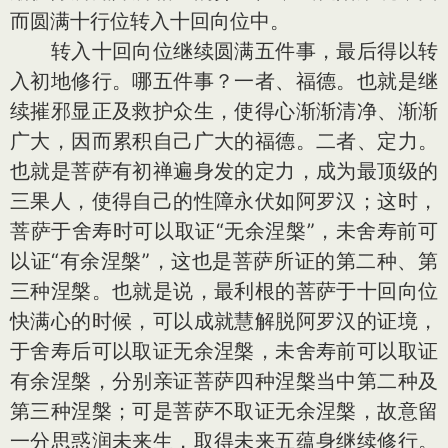
而圆满十行位转入十回向位中。
转入十回向位继续圆满五件事，最后得以转
入初地修行。哪五件事？一者、福德。也就是继
续摧邪显正及救护众生，使得心渐渐清净、渐渐
广大，因而累积自己广大的福德。二者、定力。
也就是菩萨有初禅遍身发的定力，成为最顶级的
三果人，使得自己的性障永伏如阿罗汉；这时，
菩萨于舍寿时可以取证“无余涅槃”，未舍寿前可
以证“有余涅槃”，这也是菩萨所证的第二种、第
三种涅槃。也就是说，最利根的菩萨于十回向位
快满心的时候，可以成就慧解脱阿罗汉的证境，
于舍寿后可以取证无余涅槃，未舍寿前可以取证
有余涅槃，分别亲证菩萨四种涅槃当中第二种及
第三种涅槃；可是菩萨不取证无余涅槃，故意留
一分思惑润未来生，取得未来五蕴身继续修行。