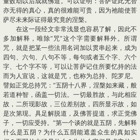
量数劫以后成就佛道。可以证明：菩萨证此无智
亦无得的真心，真的很难能可贵，因为祂能使菩
萨尽未来际证得最究竟的涅槃。
在这一段经文非常浅显也容易了解，因此不
多加解释，唯除“咒”这个字需要解释外。所谓
咒，就是把某一些法用名词加以贯串起来，成为
四句、六句、八句不等，每句或者五个字、六个
字、七个字不等，可以让菩萨记住所要忆持的法
而为人宣说，这就是咒，也称为总持、陀罗尼。
譬如正觉总持咒：“五阴十八界，涅槃如来藏，般
若道种智，函盖一切法。一切最胜故，与此相应
故，二所现影故，三位差别故，四所显示故，如
是次第现。具足解脱道，及佛菩提道，求正觉佛
子，一切应受持。”第一个谈的就是五阴，先解释
什么是五阴？为什么五阴能遮盖众生的真如实