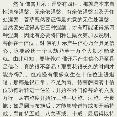
然而 佛曾开示：涅槃有四种，那就是本来自
性清净涅槃、无余依涅槃、有余依涅槃以及无住
处涅槃。菩萨既然要证得最究竟的无住处涅槃，
当然要先证得其它三种涅槃，才有可能证得第四
种涅槃，因此有必要将四种涅槃次第加以说明。
菩萨在十信位，对 佛的开示产生信心乃至具足信
心，这要经历一个大劫乃至一万个大劫才能成
就。由此可知，要培养对 佛开示产生信心乃至具
足信心，真的很不容易！那要花很长久的时间才
能办得到。也难怪有很多众生在十信位进进退
退，那都是很正常，不足为奇。待菩萨圆满十信
位功德后转进十住位，开始在外门修菩萨的六度
万行，从布施度开始行三施—财施、法施、无畏
施；如是圆满布施后，才能够转进持戒度开始持
戒，譬如持五戒、八关斋戒、十戒，最后得以持