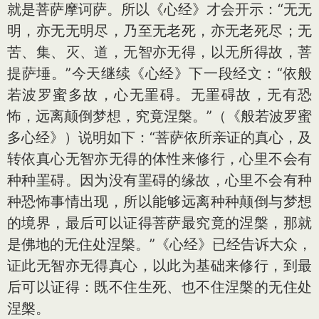
就是菩萨摩诃萨。所以《心经》才会开示：“无无
明，亦无无明尽，乃至无老死，亦无老死尽；无
苦、集、灭、道，无智亦无得，以无所得故，菩
提萨埵。”今天继续《心经》下一段经文：“依般
若波罗蜜多故，心无罣碍。无罣碍故，无有恐
怖，远离颠倒梦想，究竟涅槃。”（《般若波罗蜜
多心经》）说明如下：“菩萨依所亲证的真心，及
转依真心无智亦无得的体性来修行，心里不会有
种种罣碍。因为没有罣碍的缘故，心里不会有种
种恐怖事情出现，所以能够远离种种颠倒与梦想
的境界，最后可以证得菩萨最究竟的涅槃，那就
是佛地的无住处涅槃。”《心经》已经告诉大众，
证此无智亦无得真心，以此为基础来修行，到最
后可以证得：既不住生死、也不住涅槃的无住处
涅槃。