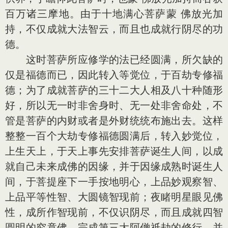
百万诸三摩地。由于十地满心菩萨蒙 佛放光加
持，不仅成就大法智云，而且也成就行阴尽的功
德。
这时菩萨所应修学的法已经圆满，所欠缺的
仅是福德而已，因此转入等觉位，于百劫专修福
德；为了成就菩萨的三十二大人相及八十种随形
好，所以无一时非舍身时、无一处非舍命处，不
管是菩萨的内财或者是外财统统布施出去。这样
整整一百个大劫专修福德圆满后，转入妙觉位，
上生天上，于天上事先安排菩萨诞生人间，以成
就自己未来成佛的因缘，并于因缘成熟时诞生人
间，于菩提座下一手按地明心，上品妙观察智、
上品平等性智、大圆镜智现前；夜睹明星眼见佛
性，成所作智现前，不仅识阴尽，而且成就四智
圆明的究竟佛，完成第三大阿僧祇劫的修行，并