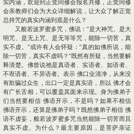
实内涵，欢迎到正觉同修会报名共修，正觉同修
会亲教师们会为大众详细解说，让大众了解正觉
总持咒的真实内涵到底是什么？
又般若波罗蜜多咒，佛说：“是大神咒、是大
明咒、是无上咒、是无等等咒，能除一切苦，真
实不虚。”或许有人会怀疑：“真的如佛所说，能
除一切苦，真实不虚吗？”既然有所疑，当然要解
释清楚。佛曾说祂是真语者、实语者、如语者、
不诳语者、不异语者。表示 佛口业清净，从来没
有欺骗过众生，出口一定是真实语，所以 佛才会
有广长舌相，可以覆盖其面来示现。身为佛弟子
们当然要相信 佛语开示，不是吗？如果不相信
佛语开示，还算是佛弟子吗？既然佛弟子相信 佛
语不虚妄，般若波罗蜜多咒当然能除一切苦而且
真实不虚。为什么？最主要原因，是菩萨亲证