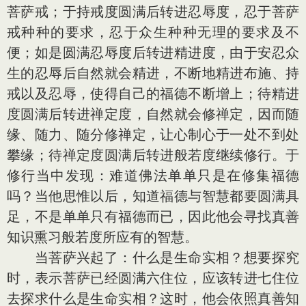
菩萨戒；于持戒度圆满后转进忍辱度，忍于菩萨
戒种种的要求，忍于众生种种无理的要求及不
便；如是圆满忍辱度后转进精进度，由于安忍众
生的忍辱后自然就会精进，不断地精进布施、持
戒以及忍辱，使得自己的福德不断增上；待精进
度圆满后转进禅定度，自然就会修禅定，因而随
缘、随力、随分修禅定，让心制心于一处不到处
攀缘；待禅定度圆满后转进般若度继续修行。于
修行当中发现：难道佛法单单只是在修集福德
吗？当他思惟以后，知道福德与智慧都要圆满具
足，不是单单只有福德而已，因此他会寻找真善
知识熏习般若度所应有的智慧。
当菩萨兴起了：什么是生命实相？想要探究
时，表示菩萨已经圆满六住位，应该转进七住位
去探求什么是生命实相？这时，他会依照真善知