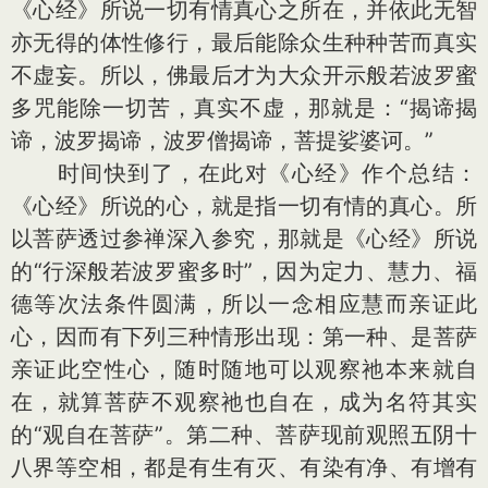
《心经》所说一切有情真心之所在，并依此无智
亦无得的体性修行，最后能除众生种种苦而真实
不虚妄。所以，佛最后才为大众开示般若波罗蜜
多咒能除一切苦，真实不虚，那就是：“揭谛揭
谛，波罗揭谛，波罗僧揭谛，菩提娑婆诃。”
时间快到了，在此对《心经》作个总结：
《心经》所说的心，就是指一切有情的真心。所
以菩萨透过参禅深入参究，那就是《心经》所说
的“行深般若波罗蜜多时”，因为定力、慧力、福
德等次法条件圆满，所以一念相应慧而亲证此
心，因而有下列三种情形出现：第一种、是菩萨
亲证此空性心，随时随地可以观察祂本来就自
在，就算菩萨不观察祂也自在，成为名符其实
的“观自在菩萨”。第二种、菩萨现前观照五阴十
八界等空相，都是有生有灭、有染有净、有增有