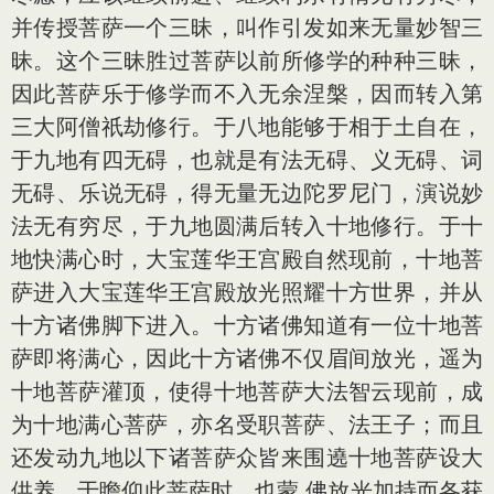
并传授菩萨一个三昧，叫作引发如来无量妙智三
昧。这个三昧胜过菩萨以前所修学的种种三昧，
因此菩萨乐于修学而不入无余涅槃，因而转入第
三大阿僧祇劫修行。于八地能够于相于土自在，
于九地有四无碍，也就是有法无碍、义无碍、词
无碍、乐说无碍，得无量无边陀罗尼门，演说妙
法无有穷尽，于九地圆满后转入十地修行。于十
地快满心时，大宝莲华王宫殿自然现前，十地菩
萨进入大宝莲华王宫殿放光照耀十方世界，并从
十方诸佛脚下进入。十方诸佛知道有一位十地菩
萨即将满心，因此十方诸佛不仅眉间放光，遥为
十地菩萨灌顶，使得十地菩萨大法智云现前，成
为十地满心菩萨，亦名受职菩萨、法王子；而且
还发动九地以下诸菩萨众皆来围遶十地菩萨设大
供养，于瞻仰此菩萨时，也蒙 佛放光加持而各获