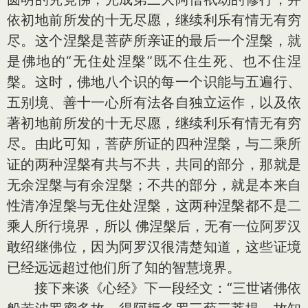
依初地前所发的十无尽愿，继续利乐有情无有穷
尽。这个涅槃是菩萨所亲证的最后一个涅槃，就
是佛地的“无住处涅槃”既不住生死、也不住涅
槃。这时，佛地八个识的每一个识能与五遍行、
五别境、善十一心所有法各自独立运作，以及依
著初地前所发的十无尽愿，继续利乐有情无有穷
尽。由此可知，菩萨所证的四种涅槃，与二乘所
证的两种涅槃有共与不共，共同的部分，那就是
无余涅槃与有余涅槃；不共的部分，就是本来自
性清净涅槃与无住处涅槃，这两种涅槃都不是二
乘人所行境界，所以 佛涅槃后，无有一位阿罗汉
敢绍继佛位，因为阿罗汉很清楚知道，这些证境
已经远远超过他们所了知的智慧境界。
接下来谈《心经》下一段经文：“三世诸佛依