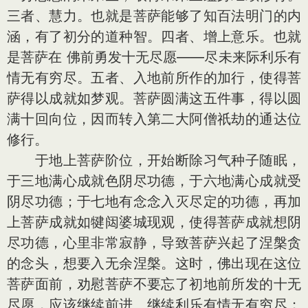
三者、慧力。也就是菩萨能够了知百法明门的内
涵，有了初分的道种智。四者、增上意乐。也就
是菩萨在 佛前勇发十无尽愿——尽未来际利乐有
情无有穷尽。五者、入地前所作的加行，使得菩
萨得以成就如梦观。菩萨圆满这五件事，得以圆
满十回向位，因而转入第二大阿僧祇劫的通达位
修行。
于地上菩萨阶位，开始断除习气种子随眠，
于三地满心成就色阴尽功德，于六地满心成就受
阴尽功德；于七地有念念入灭尽定的功德，再加
上菩萨成就如犍闼婆城现观，使得菩萨成就想阴
尽功德，心里非常寂静，导致菩萨兴起了涅槃贪
的念头，想要入无余涅槃。这时，佛出现在这位
菩萨面前，劝慰菩萨不要忘了初地前所发的十无
尽愿，应该继续前进、继续利乐有情无有穷尽；