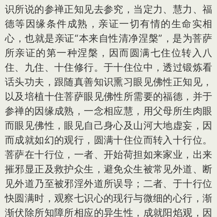
识所说的参禅正知见去参究，当定力、慧力、福
德等因缘条件成熟，亲证一切有情的生命实相
心，也就是亲证“本来自性清净涅槃”，是为菩萨
所亲证的第一种涅槃，因而圆满七住位转入八
住、九住、十住修行。于十住位中，透过锻炼看
话头功夫，跟随真善知识熏习眼见佛性正知见，
以及培植十住菩萨眼见佛性所需要的福德，并于
参禅的因缘成熟，一念相应慧，用父母所生肉眼
而眼见佛性，眼见自己身心及山河大地虚妄，因
而成就如幻的观行，圆满十住位而转入十行位。
菩萨在十行位，一者、开始荷担如来家业，出来
摧邪显正及救护众生，避免众生被常见外道、断
见外道乃至被邪淫外道所误导；二者、于十行位
快圆满时，观察七识心的现行与微细的心行，渐
渐伏除所知障所相应的异生性，成就阳焰观，因