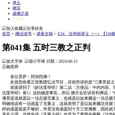
净土
禅宗
成佛之道
手机版
首页
>
佛法读书
>
讲座文稿
>
E24、法华经讲义（一）【150
第041集 五时三教之正判
日期：2024-06-13
正融老师
各位菩萨：阿弥陀佛！
欢迎您收看正觉教团弘法节目，目前所讲的是“三乘菩提之
前面讲到了《妙法莲华经》第二品〈方便品〉中的内容。现在
法莲华经》卷1）这的确是事实，所以 佛才会告诉舍利弗说：
佛菩提道就是以一法总摄无量义，也就是以如来藏这一法总摄
明确地说有一法函盖了无量义，这就表明了是以如来藏法含摄
样的函盖面是不够的，毕竟没有函盖到十方三世佛教，因此就无
真实义理，当然先说《无量义经》也是为了要预先阐释《法华