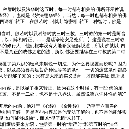
、种智时以及法华时这五时，每一时都有相关的 佛所开示教说
华经》，也就是《妙法莲华经》。当然，每一时也都有相关的佛
谛相”转正；在般若时，佛以“隐密相”转正；种智时，佛是
阿含时、般若时以及种智时的三时三教。三时教的第一时是阿含
者，以四谛相转正。……是诸诤论安足处所。】这是说在三时教
的修行人，他们根本没有人能够实证解脱道，所以 佛就以“四
不是真正的成佛之道的法，所以 佛还要继续在三时教的第二时
覆了第八识的密意来解说一切法。为什么要隐覆而说呢？因为
戒，以及必须要具足菩萨种性等等的条件，一切的这些条件都必
人所能够了知的；只有是大乘的实义菩萨，才能够实证 佛所隐
内容，是以显了相来转正。因为在这个时候，有一些 佛的弟
五蕴、不是十二处，也不是十八界法。虽然说第八识体性的清净
开示的内涵，他对于《心经》《金刚经》，乃至于六百卷的
他能够了解，但是有些内容却是他无法了解的，也不是他能够实
“如何能够成佛”，而以“显了相”来转正。
继续要来介绍，包括第一时的“华严时”和第五时的“法华