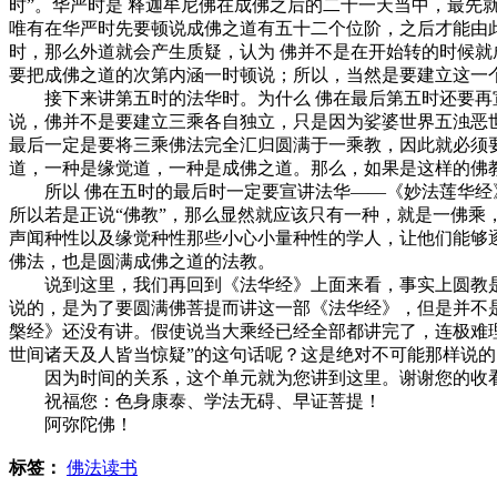
时”。华严时是 释迦牟尼佛在成佛之后的二十一天当中，最先
唯有在华严时先要顿说成佛之道有五十二个位阶，之后才能由此
时，那么外道就会产生质疑，认为 佛并不是在开始转的时候就
要把成佛之道的次第内涵一时顿说；所以，当然是要建立这一
接下来讲第五时的法华时。为什么 佛在最后第五时还要再宣
说，佛并不是要建立三乘各自独立，只是因为娑婆世界五浊恶世
最后一定是要将三乘佛法完全汇归圆满于一乘教，因此就必须要
道，一种是缘觉道，一种是成佛之道。那么，如果是这样的佛
所以 佛在五时的最后时一定要宣讲法华——《妙法莲华经》
所以若是正说“佛教”，那么显然就应该只有一种，就是一佛
声闻种性以及缘觉种性那些小心小量种性的学人，让他们能够
佛法，也是圆满成佛之道的法教。
说到这里，我们再回到《法华经》上面来看，事实上圆教是为
说的，是为了要圆满佛菩提而讲这一部《法华经》，但是并不
槃经》还没有讲。假使说当大乘经已经全部都讲完了，连极难
世间诸天及人皆当惊疑”的这句话呢？这是绝对不可能那样说的
因为时间的关系，这个单元就为您讲到这里。谢谢您的收
祝福您：色身康泰、学法无碍、早证菩提！
阿弥陀佛！
标签：
佛法读书