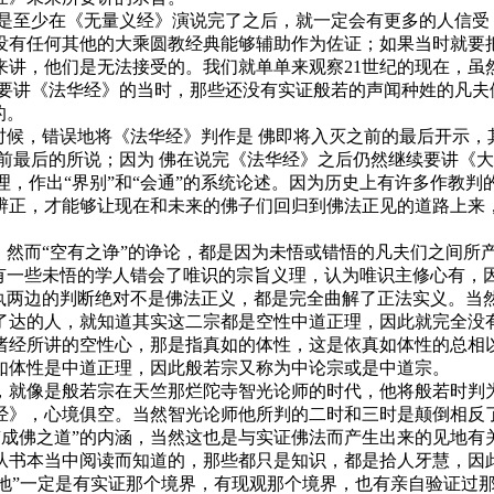
至少在《无量义经》演说完了之后，就一定会有更多的人信受
没有任何其他的大乘圆教经典能够辅助作为佐证；如果当时就要
来讲，他们是无法接受的。我们就单单来观察21世纪的现在，虽
要讲《法华经》的当时，那些还没有实证般若的声闻种姓的凡夫
的。
候，错误地将《法华经》判作是 佛即将入灭之前的最后开示，
前最后的所说；因为 佛在说完《法华经》之后仍然继续要讲《
，作出“界别”和“会通”的系统论述。因为历史上有许多作教
辨正，才能够让现在和未来的佛子们回归到佛法正见的道路上来
然而“空有之诤”的诤论，都是因为未悟或错悟的凡夫们之间所
有一些未悟的学人错会了唯识的宗旨义理，认为唯识主修心有，因
分执两边的判断绝对不是佛法正义，都是完全曲解了正法实义。当
了达的人，就知道其实这二宗都是空性中道正理，因此就完全没有
诸经所讲的空性心，那是指真如的体性，这是依真如体性的总相
如体性是中道正理，因此般若宗又称为中论宗或是中道宗。
就像是般若宗在天竺那烂陀寺智光论师的时代，他将般若时判为
经》，心境俱空。当然智光论师他所判的二时和三时是颠倒相反
作“成佛之道”的内涵，当然这也是与实证佛法而产生出来的见地
书本当中阅读而知道的，那些都只是知识，都是拾人牙慧，因此说
“见地”一定是有实证那个境界，有现观那个境界，也有亲自验证