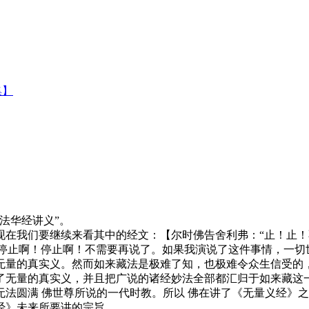
集】
法华经讲义”。
我们要继续来看其中的经文：【尔时佛告舍利弗：“止！止！
“停止啊！停止啊！不需要再说了。如果我演说了这件事情，一切
无量的真实义。然而如来藏法是极难了知，也极难令众生信受的，
了无量的真实义，并且把广说的诸经妙法全部都汇归于如来藏这
法圆满 佛世尊所说的一代时教。所以 佛在讲了《无量义经》
经》未来所要讲的宗旨。