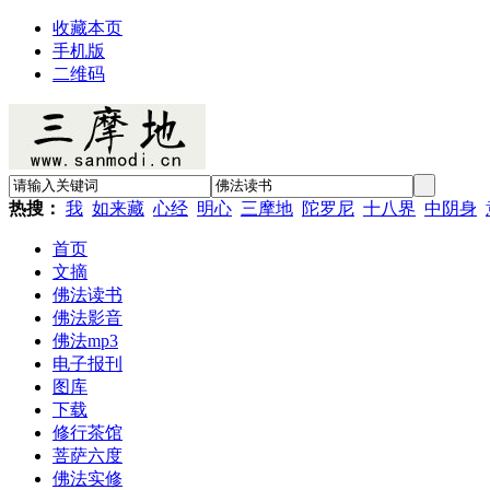
收藏本页
手机版
二维码
热搜：
我
如来藏
心经
明心
三摩地
陀罗尼
十八界
中阴身
首页
文摘
佛法读书
佛法影音
佛法mp3
电子报刊
图库
下载
修行茶馆
菩萨六度
佛法实修