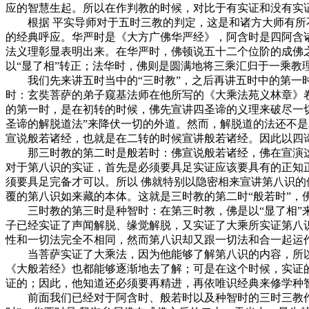
应的智慧生起。所以在作判教的时候，对比于有实证和没有实
根据 平实导师对于五时三教的判定，这是和诸方大师有所不
的经典呼应。华严时是《大方广佛华严经》，阿含时是四阿含
法义理彰显表明出来。在华严时，佛顿说五十二个位阶的成佛之
以“显了相”转正；法华时，佛则是圆满地将三乘汇归于一乘教
我们先来讲五时当中的“三时教”，之后再讲五时中的第一时
时：玄奘菩萨的弟子窥基法师在他所写的《大乘法苑义林章》
的第一时，是在初转的时候，佛先宣讲四圣谛的义理来破尽一
圣谛的解脱道法”来降伏一切的外道。然而，解脱道的法还不
宣说般若诸经，也就是在二转的时候宣讲般若诸经。因此以四
那三时教的第二时是般若时：佛宣说般若诸经，佛在宣演这
对于第八识的实证，首先是必须要具足实证应该要具有的正知
须要具足完备才可以。所以 佛就特别以隐密相来宣讲第八识的
覆的第八识如来藏的本体。这就是三时教的第二时“般若时”，
三时教的第三时是种智时：在第三时教，佛是以“显了相”来
子已经实证了声闻解脱、缘觉解脱，又实证了大乘所实证第八
性和一切法完全不相同，然而第八识却又跟一切法和合一起运作
当菩萨实证了大乘法，因为他能够了解第八识的内容，所以当
《大般若经》也都能够逐渐地去了解；可是在这个时候，实证
证的；因此，他知道还必须要再精进，再依唯识经典来修学种智
前面我们已经对于阿含时、般若时以及种智时的三时三教作了