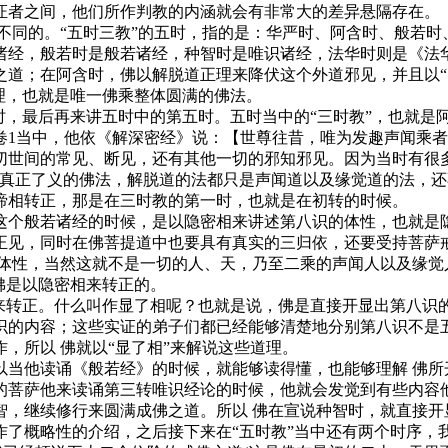
证者之间，他们所作判教的内涵就会有非常大的差异悬隔存在。
同的。“五时三教”的五时，指的是：华严时、阿含时、般若时
诸经，般若时是般若诸经，种智时是唯识诸经，法华时则是《法
道；在阿含时，佛以解脱道正理来降伏这个外道邪见，并且以“四
理，也就是唯一佛乘整体圆满的佛法。
，最后再来讲五时中的第五时。五时当中的“三时教”，也就是
卷1当中，他依《解深密经》说：【世尊往昔，唯为发趣声闻乘
切世间的常见、断见，还有其他一切的邪知邪见。因为当时有很多
是真正了义的佛法，解脱道的法都只是声闻道以及缘觉道的法，还
谛相转正，那是在三时教的第一时，也就是在初转的时候。
个般若诸经的时候，是以隐密相来讲述第八识的体性，也就是隐
正见，同时在佛菩提道中也要具有真实的三归依，还要受持菩萨
体性，当然这就不是一切的人、天，乃至二乘的声闻人以及缘觉
佛是以隐密相来转正的。
转正。什么叫作显了相呢？也就是说，佛是直接开显出第八识的
识的内容；这些实证的弟子们都已经能够清楚地分别第八识不是
，所以 佛就以“显了相”来解说这些道理。
他读诵《般若经》的时候，就能够读得懂，也能够理解 佛所
的菩萨他来读诵第三转唯识经论的时候，他就会发觉到有些内容
，继续修行来圆满成佛之道。所以 佛在宣说种智时，就直接开显
概略性的介绍，之后接下来在“五时教”当中还有两个时序，我们