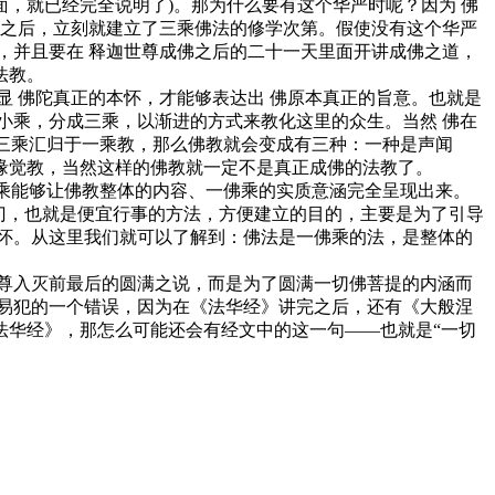
面，就已经完全说明了)。那为什么要有这个华严时呢？因为 佛
佛之后，立刻就建立了三乘佛法的修学次第。假使没有这个华严
，并且要在 释迦世尊成佛之后的二十一天里面开讲成佛之道，
法教。
 佛陀真正的本怀，才能够表达出 佛原本真正的旨意。也就是
小乘，分成三乘，以渐进的方式来教化这里的众生。当然 佛在
满三乘汇归于一乘教，那么佛教就会变成有三种：一种是声闻
缘觉教，当然这样的佛教就一定不是真正成佛的法教了。
乘能够让佛教整体的内容、一佛乘的实质意涵完全呈现出来。
门，也就是便宜行事的方法，方便建立的目的，主要是为了引导
怀。从这里我们就可以了解到：佛法是一佛乘的法，是整体的
尊入灭前最后的圆满之说，而是为了圆满一切佛菩提的内涵而
易犯的一个错误，因为在《法华经》讲完之后，还有《大般涅
法华经》，那怎么可能还会有经文中的这一句——也就是“一切