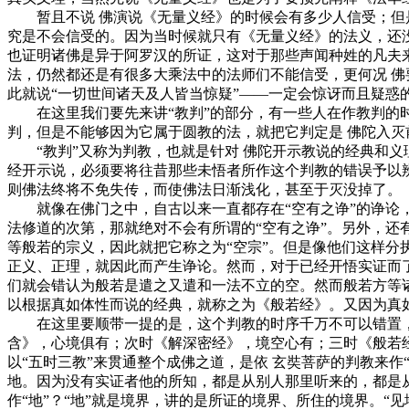
暂且不说 佛演说《无量义经》的时候会有多少人信受；但是
究是不会信受的。因为当时候就只有《无量义经》的法义，还
也证明诸佛是异于阿罗汉的所证，这对于那些声闻种姓的凡夫
法，仍然都还是有很多大乘法中的法师们不能信受，更何况 佛
此就说“一切世间诸天及人皆当惊疑”——一定会惊讶而且疑惑
在这里我们要先来讲“教判”的部分，有一些人在作教判的时
判，但是不能够因为它属于圆教的法，就把它判定是 佛陀入灭
“教判”又称为判教，也就是针对 佛陀开示教说的经典和义理
经开示说，必须要将往昔那些未悟者所作这个判教的错误予以
则佛法终将不免失传，而使佛法日渐浅化，甚至于灭没掉了。
就像在佛门之中，自古以来一直都存在“空有之诤”的诤论，
法修道的次第，那就绝对不会有所谓的“空有之诤”。另外，还
等般若的宗义，因此就把它称之为“空宗”。但是像他们这样
正义、正理，就因此而产生诤论。然而，对于已经开悟实证而
们就会错认为般若是遣之又遣和一法不立的空。然而般若方等
以根据真如体性而说的经典，就称之为《般若经》。又因为真
在这里要顺带一提的是，这个判教的时序千万不可以错置，
含》，心境俱有；次时《解深密经》，境空心有；三时《般若
以“五时三教”来贯通整个成佛之道，是依 玄奘菩萨的判教来
地。因为没有实证者他的所知，都是从别人那里听来的，都是从
作“地”？“地”就是境界，讲的是所证的境界、所住的境界。