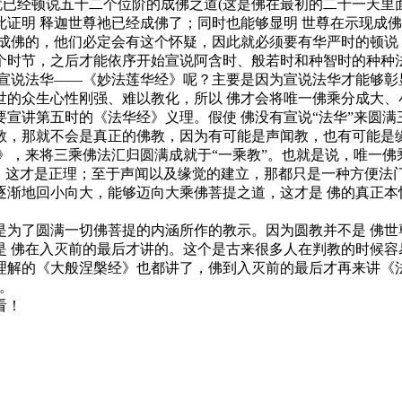
就已经顿说五十二个位阶的成佛之道(这是佛在最初的二十一天里
证明 释迦世尊祂已经成佛了；同时也能够显明 世尊在示现成
成佛的，他们必定会有这个怀疑，因此就必须要有华严时的顿说
个时节，之后才能依序开始宣说阿含时、般若时和种智时的种种
说法华——《妙法莲华经》呢？主要是因为宣说法华才能够彰显
的众生心性刚强、难以教化，所以 佛才会将唯一佛乘分成大、
宣讲第五时的《法华经》义理。假使 佛没有宣说“法华”来圆
教，那就不会是真正的佛教，因为有可能是声闻教，也有可能是
，来将三乘佛法汇归圆满成就于“一乘教”。也就是说，唯一佛
乘，这才是正理；至于声闻以及缘觉的建立，那都只是一种方便法
逐渐地回小向大，能够迈向大乘佛菩提之道，这才是 佛的真正本
了圆满一切佛菩提的内涵所作的教示。因为圆教并不是 佛世
是 佛在入灭前的最后才讲的。这个是古来很多人在判教的时候容
理解的《大般涅槃经》也都讲了，佛到入灭前的最后才再来讲《
。
看！