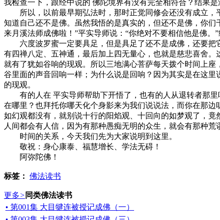
我检查一下，跟经中说的 佛陀境界有没有完全相符合？结果
所以，以前最早期弘法时，那时正觉同修会还没有成立，平实
知道自己还不是佛。虽然我悟的是真实的，但还不是佛，你们
来月溪法师成佛啦！”平实导师说：“你绝对不要相信他是佛。
六度波罗蜜一定要具足，但是具足了还不是成佛，还要把它
有四禅八定、五神通，最后加上四无量心，也就是慈悲喜舍。
就有了犹如谷响的现观。所以三地满心菩萨每天拨个时间上座
谷里面的声音回响一样；为什么说是回响？因为其实是在这里
的现观。
有的人在 平实导师帮助下开悟了，也有的人从退转者那里听
在哪里？也拜托你哪天化个身影来为我们说说法，而你在那边
如幻观都没有，就别说十行的阳焰观、十回向的如梦观了，竟
人间都会有人信，因为有那种愚痴无明的众生，就会有那种荒
时间的关系，今天我们先为大家说明到这里。
敬祝：身心康泰、福慧增长、学法无碍！
阿弥陀佛！
标签：
佛法读书
更多
>
同类佛法读书
• 第001集 大目犍连被授记成佛（一）
• 第003集 大目犍连被授记成佛（三）