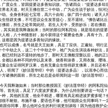
，广度众生，皆因提婆达多善知识故。”告诸四众：“提婆达多却
世界名天道。时天王佛住世二十中劫，广为众生说于妙法，恒河
中劫。全身舍利起七宝塔，高六十由旬，纵广四十由旬；诸天人
众生悟辟支佛，不可思议众生发菩提心，至不退转。”佛告诸比丘
佛前，所生之处常闻此经。若生人天中，受胜妙乐；若在佛前，莲
其实就是我释迦如来；当时的那位阿私陀仙，就是现在的提婆
大人相，八十种随形好，如今获得这个紫磨金色身，具有十力、
，这都是因为提婆达多善知识的缘故。”
可以成佛，名号就是天王如来，具足了应供、正遍知、明行足
十个中劫之久，这二十个中劫之中，祂广为众生演说各种妙法，
，都已经到达不退转的地步了。那时天王佛般涅槃以后，祂的正
，全都以各种不同的华以及末香、烧香和涂香，又用衣服、璎珞
无量众生证得阿罗汉果，也有无量众生悟得辟支佛果，并且还有
，听闻了《妙法莲华经》中的〈提婆达多品〉，以清净心而信
十方诸佛的面前，所生之处总是会听闻到这一部《妙法莲华经》
天我释迦如来；当时那位教授国王《妙法莲华经》的阿私陀仙
舍等。首先说，具足了六度波罗蜜多。为什么特别要讲这一句话？
一种，其他的五度，他全不精进，哪里有具足精进波罗蜜多呢？
都很不耐烦。布施不修，爱语也不修，他可能跟众生同事吗？一
不肯跟你同事，那么他对众生的利行就更别谈啦！因为他连救护