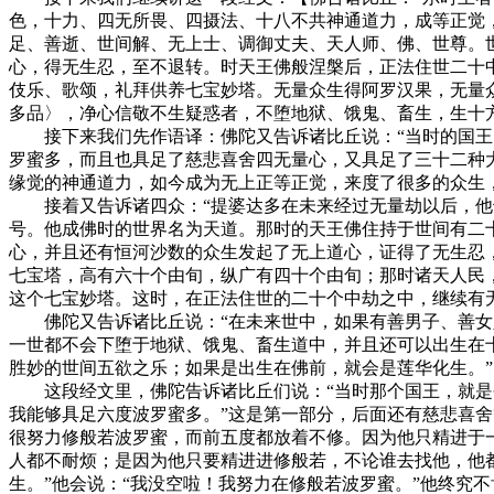
色，十力、四无所畏、四摄法、十八不共神通道力，成等正觉
足、善逝、世间解、无上士、调御丈夫、天人师、佛、世尊。
心，得无生忍，至不退转。时天王佛般涅槃后，正法住世二十
伎乐、歌颂，礼拜供养七宝妙塔。无量众生得阿罗汉果，无量
多品〉，净心信敬不生疑惑者，不堕地狱、饿鬼、畜生，生十方
接下来我们先作语译：佛陀又告诉诸比丘说：“当时的国王，
罗蜜多，而且也具足了慈悲喜舍四无量心，又具足了三十二种
缘觉的神通道力，如今成为无上正等正觉，来度了很多的众生
接着又告诉诸四众：“提婆达多在未来经过无量劫以后，他也
号。他成佛时的世界名为天道。那时的天王佛住持于世间有二
心，并且还有恒河沙数的众生发起了无上道心，证得了无生忍
七宝塔，高有六十个由旬，纵广有四十个由旬；那时诸天人民
这个七宝妙塔。这时，在正法住世的二十个中劫之中，继续有
佛陀又告诉诸比丘说：“在未来世中，如果有善男子、善女人
一世都不会下堕于地狱、饿鬼、畜生道中，并且还可以出生在
胜妙的世间五欲之乐；如果是出生在佛前，就会是莲华化生。”
这段经文里，佛陀告诉诸比丘们说：“当时那个国王，就是今
我能够具足六度波罗蜜多。”这是第一部分，后面还有慈悲喜
很努力修般若波罗蜜，而前五度都放着不修。因为他只精进于
人都不耐烦；是因为他只要精进进修般若，不论谁去找他，他
生。”他会说：“我没空啦！我努力在修般若波罗蜜。”他终究