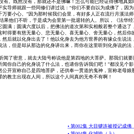
是没有。既然没有，那就还不是佛嘛！怎么可能已经证得佛地真如
导师就跟一些同修们讲过说：“你们不要自以为成佛了，因为
千万要小心。”因为那时候我们会里，有好多人正在流行月溪法师
”结果他们不听，于是成为会里第一批退转的人。所以，《法华
圆满；圆满六度以后，把佛法的道次第和实相般若整个通达了，
这时得要有慈无量心、悲无量心、喜无量心、舍无量心，然后你
，然后就以化身出去了！他以化身去为他方世界的有缘众生说法
说法，但是却从那边的化身讲出来，而你在这里听到化身说的法
闻了密意，就去大陆号称说他是第四地的大菩萨。那我们就要问
听闻你自己的化身说了什么法，也请你告诉我们吧！”都没见个
然公开宣称自己是四地菩萨，还供奉一贯道的鬼神，宣称老母娘
谬的教主出现在人间，所以这个人间真的无奇不有啊！
• 第002集 大目犍连被授记成
• 第004集 化城喻（上）