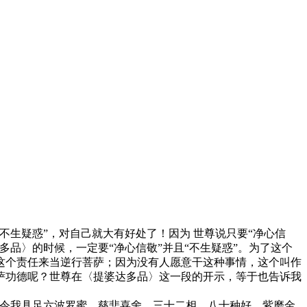
生疑惑”，对自己就大有好处了！因为 世尊说只要“净心信
品〉的时候，一定要“净心信敬”并且“不生疑惑”。为了这个
这个责任来当逆行菩萨；因为没有人愿意干这种事情，这个叫作
萨功德呢？世尊在〈提婆达多品〉这一段的开示，等于也告诉我
令我具足六波罗蜜，慈悲喜舍，三十二相，八十种好，紫磨金