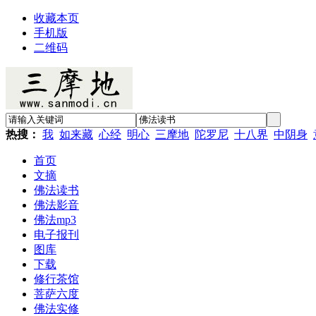
收藏本页
手机版
二维码
热搜：
我
如来藏
心经
明心
三摩地
陀罗尼
十八界
中阴身
首页
文摘
佛法读书
佛法影音
佛法mp3
电子报刊
图库
下载
修行茶馆
菩萨六度
佛法实修