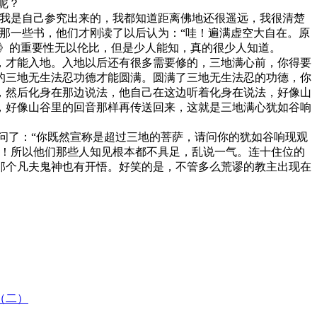
呢？
我是自己参究出来的，我都知道距离佛地还很遥远，我很清楚
那一些书，他们才刚读了以后认为：“哇！遍满虚空大自在。原
经》的重要性无以伦比，但是少人能知，真的很少人知道。
才能入地。入地以后还有很多需要修的，三地满心前，你得要
的三地无生法忍功德才能圆满。圆满了三地无生法忍的功德，你
，然后化身在那边说法，他自己在这边听着化身在说法，好像山
，好像山谷里的回音那样再传送回来，这就是三地满心犹如谷响
了：“你既然宣称是超过三地的菩萨，请问你的犹如谷响现观
影！所以他们那些人知见根本都不具足，乱说一气。连十住位的
那个凡夫鬼神也有开悟。好笑的是，不管多么荒谬的教主出现在
佛（二）