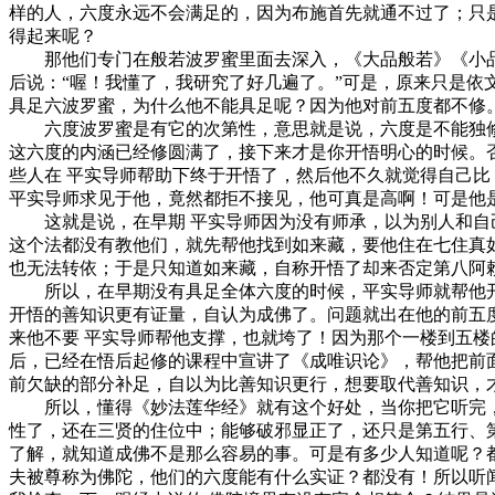
样的人，六度永远不会满足的，因为布施首先就通不过了；只
得起来呢？
那他们专门在般若波罗蜜里面去深入，《大品般若》《小品
后说：“喔！我懂了，我研究了好几遍了。”可是，原来只是
具足六波罗蜜，为什么他不能具足呢？因为他对前五度都不修
六度波罗蜜是有它的次第性，意思就是说，六度是不能独修
这六度的内涵已经修圆满了，接下来才是你开悟明心的时候。
些人在 平实导师帮助下终于开悟了，然后他不久就觉得自己比
平实导师求见于他，竟然都拒不接见，他可真是高啊！可是他
这就是说，在早期 平实导师因为没有师承，以为别人和自己
这个法都没有教他们，就先帮他找到如来藏，要他住在七住真
也无法转依；于是只知道如来藏，自称开悟了却来否定第八阿
所以，在早期没有具足全体六度的时候，平实导师就帮他开悟
开悟的善知识更有证量，自认为成佛了。问题就出在他的前五
来他不要 平实导师帮他支撑，也就垮了！因为那个一楼到五楼
后，已经在悟后起修的课程中宣讲了《成唯识论》，帮他把前
前欠缺的部分补足，自以为比善知识更行，想要取代善知识，
所以，懂得《妙法莲华经》就有这个好处，当你把它听完，
性了，还在三贤的住位中；能够破邪显正了，还只是第五行、
了解，就知道成佛不是那么容易的事。可是有多少人知道呢？
夫被尊称为佛陀，他们的六度能有什么实证？都没有！所以听