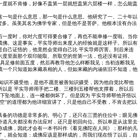
一度就不肯修，好像不盖第一层就想盖第六层楼一样，怎么能盖
一句是什么意思，那一句是什么意思。他研究了一、二十年以
蜜多。虽美其名为佛学专家，但是他不是菩萨。他根本没有办法
一度时，你对六度可得要合修了，再也不能单修一度啦。当你
成佛。这是事实，平实导师出来度人的经验就是这样子。所以有
是自己证悟的，他竟然会觉得自己比 平实导师厉害。到后来连
六度里面那个双印能取、所取空的世第一法，也还没有证得。
具足修前面五度，然后再教导他怎么样断我见；当初连断我见
成一个只知道如来藏表相的人，但如来藏的内涵依旧不知道，他
知识不摄受他，是他不愿意被善知识摄受，因为他自觉比帮他
以是 平实导师用手把二楼、三楼到五楼帮他支撑着，所以后
下坠地面上，连一楼都倒坏了。但是因为 平实导师帮他开悟以
空”的道理都为他详细宣讲了，只是他自己不受教，不肯去把以
备的功德是非常多的。明心了，还只在三贤的住位中；眼见佛
外道凡夫都没有办法应对，还只是初回向位。所以单是从这里去
称成佛，因此才会有一本书叫作《看见佛陀在人间》；那样的凡
了，就会知道：成佛应该是那样成的，而我们现在悟了以后，自