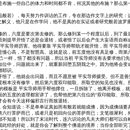
是布施一些自己的体力和时间都不肯，何况其他的布施？那么第
般若》，每天努力作训诂的工作，专在那边作文字上的研究：这
依文解义，他只是在作学问，他不是真的在实证或者研究般若波罗
。
的，六度是要次第去修的。那么修到某一个程度以后，到了最后
否则提早开悟了还是会退转，或者悟了以后会产生大妄语而自称
 平实导师厉害。他得要靠 平实导师帮助才能开悟，而 平实导师
是慢心高，不是智慧高。这就是说，前五度他没有具足修，而第
一样，悟了都没有问题，所以当初 平实导师没有去要求他们先
如位中，问题就出来了，就重新回堕五阴我之中。因为他将会变
赖耶识。
了，他就会出问题，而且不愿意被 平实导师摄受。但不是善
度根本没有修学，然后第六度双印能取、所取空的知见也没有。所
的模板是 平实导师用手帮他撑住，一旦拆除了，他离开模板，就
面的五度的道理都宣讲了，也帮他把第六住位的“双印能取、所取
才会有今天这样偏邪言行而致退转。
会知道说：不是单单证真如而有般若就能成佛，因为成佛须要具
第六行菩萨而已，或者只是初回向位的菩萨而已；文笔很犀利，
都不知道！所以到了末法时代，连六识论的凡夫大师们都可以自
闻此经的好处，就是你会了解到整个佛道的境界；当你全部听完