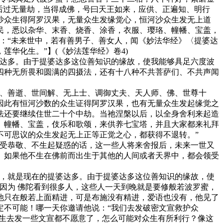
后过无量劫，当得成佛，号曰天王如来，应供、正遍知、明行
沙众生得阿罗汉果，无量众生发缘觉心，恒河沙众生发无上道
民，悉以杂华、末香、烧香、涂香，衣服、璎珞、幢幡、宝盖，
：“未来世中，若有善男子、善女人，闻《妙法华经》〈提婆达
华化生。”】(《妙法莲华经》卷4)
达多。由于提婆达多这位善知识的缘故，使我能够具足六度波
四种无所畏和圆满的四摄法，还有十八种不共菩萨们、不共声闻
、善逝、世间解、无上士、调御丈夫、天人师、佛、世尊十
因此有恒河沙数的众生证得阿罗汉果，也有无量众生发起缘觉之
法还要继续住世二十个中劫。当祂涅槃以后，以全身舍利来起造
、幢幡、宝盖，伎乐和歌颂，来供养七宝塔，并且大家都来礼拜
不可思议的众生发起无上正等正觉之心，都获得不退转。”
受恭敬、不生起疑惑的话，这一些人将来舍报后，未来一世又
。如果他不生在佛前而出生于其他的人间或者天界中，都会领受
，就是现在的提婆达多。由于提婆达多这位善知识的缘故，使
因为 佛陀看到很多人，这些人一天到晚就是要修般若波罗蜜，
他只在般若上面精进，可是布施没有精进，爱语也没有，他见了
定不可能！哪一天你邀请他说：“我们去发破密文宣救护众
众生去发一些文宣都不愿意了，怎么可能对众生有所利行？像这