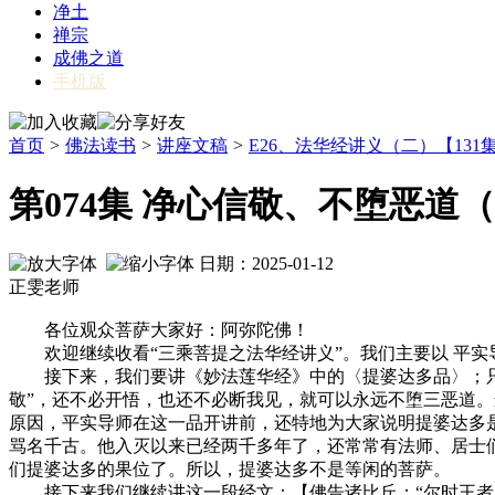
净土
禅宗
成佛之道
手机版
首页
>
佛法读书
>
讲座文稿
>
E26、法华经讲义（二）【131
第074集 净心信敬、不堕恶道
日期：2025-01-12
正雯老师
各位观众菩萨大家好：阿弥陀佛！
欢迎继续收看“三乘菩提之法华经讲义”。我们主要以 平实
接下来，我们要讲《妙法莲华经》中的〈提婆达多品〉；只要
敬”，还不必开悟，也还不必断我见，就可以永远不堕三恶道。
原因，平实导师在这一品开讲前，还特地为大家说明提婆达多
骂名千古。他入灭以来已经两千多年了，还常常有法师、居士
们提婆达多的果位了。所以，提婆达多不是等闲的菩萨。
接下来我们继续讲这一段经文：【佛告诸比丘：“尔时王者，