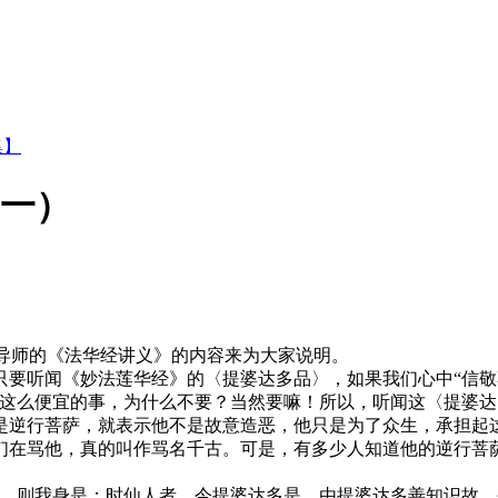
集】
（一）
导师的《法华经讲义》的内容来为大家说明。
听闻《妙法莲华经》的〈提婆达多品〉，如果我们心中“信敬不
这么便宜的事，为什么不要？当然要嘛！所以，听闻这〈提婆达多
是逆行菩萨，就表示他不是故意造恶，他只是为了众生，承担起
们在骂他，真的叫作骂名千古。可是，有多少人知道他的逆行菩
则我身是；时仙人者，今提婆达多是。由提婆达多善知识故，