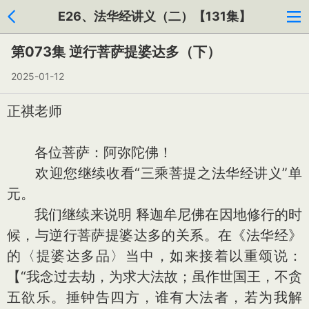
E26、法华经讲义（二）【131集】
第073集 逆行菩萨提婆达多（下）
2025-01-12
正祺老师
各位菩萨：阿弥陀佛！
欢迎您继续收看“三乘菩提之法华经讲义”单
元。
我们继续来说明 释迦牟尼佛在因地修行的时
候，与逆行菩萨提婆达多的关系。在《法华经》
的〈提婆达多品〉当中，如来接着以重颂说：
【“我念过去劫，为求大法故；虽作世国王，不贪
五欲乐。捶钟告四方，谁有大法者，若为我解