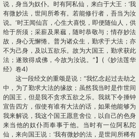
说，身当为奴仆。时有阿私仙，来白于大王：‘我
有微妙法，世间所希有。若能修行者，吾当为汝
说。’时王闻仙言，心生大喜悦，即便随仙人，供
给于所须；采薪及果蓏，随时恭敬与；情存妙法
故，身心无懈惓。普为诸众生，勤求于大法；亦
不为己身，及以五欲乐。故为大国王，勤求获此
法；遂致得成佛，今故为汝说。”】(《妙法莲华
经》卷4)
这一段经文的重颂是说：“我忆念起过去劫之
中，为了勤求大法的缘故；虽然我当时是作世间
的国王，但是我不贪求五欲之乐。我就下令捶钟
宣告四方，假使有谁有大法的话，如果他能够为
我来解说，我这个国王愿意舍位，以自己的色身
来当他的奴仆而奉事于他。当时有一位阿私陀
仙，来向国王说：‘我有微妙的法，是世间所稀有