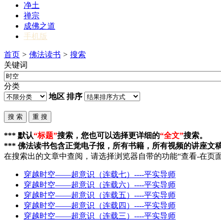
净土
禅宗
成佛之道
手机版
首页
>
佛法读书
>
搜索
关键词
分类
地区
排序
*** 默认
“标题”
搜索，您也可以选择更详细的
“全文”
搜索。
*** 佛法读书包含正觉电子报，所有书籍，所有视频的讲座文
在搜索出的文章中查阅，请选择浏览器自带的功能“查看-在页面
穿越
时空
——超意识（连载七）----平实导师
穿越
时空
——超意识（连载六）----平实导师
穿越
时空
——超意识（连载五）----平实导师
穿越
时空
——超意识（连载四）----平实导师
穿越
时空
——超意识（连载三）----平实导师