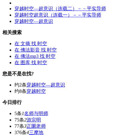
穿越
时空
—超意识（连载二）－－平实导师
穿越
时空
超意识（连载一）－－平实导师
穿越
时空
—超意识
相关搜索
在
文摘
找 时空
在
佛法影音
找 时空
在
佛法mp3
找 时空
在
图库
找 时空
您是不是在找?
约2条
穿越时空—超意识
约8条
穿越时空
今日排行
5条
1
名师与明师
75条
2
游宗明
77条
3
正圜老师
376条
4
三摩地