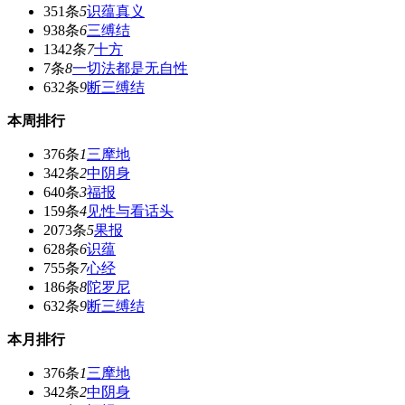
351条
5
识蕴真义
938条
6
三缚结
1342条
7
十方
7条
8
一切法都是无自性
632条
9
断三缚结
本周排行
376条
1
三摩地
342条
2
中阴身
640条
3
福报
159条
4
见性与看话头
2073条
5
果报
628条
6
识蕴
755条
7
心经
186条
8
陀罗尼
632条
9
断三缚结
本月排行
376条
1
三摩地
342条
2
中阴身