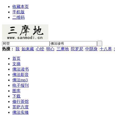
收藏本页
手机版
二维码
热搜：
我
如来藏
心经
明心
三摩地
陀罗尼
中阴身
十八界
首页
文摘
佛法读书
佛法影音
佛法mp3
电子报刊
图库
下载
修行茶馆
菩萨六度
佛法实修