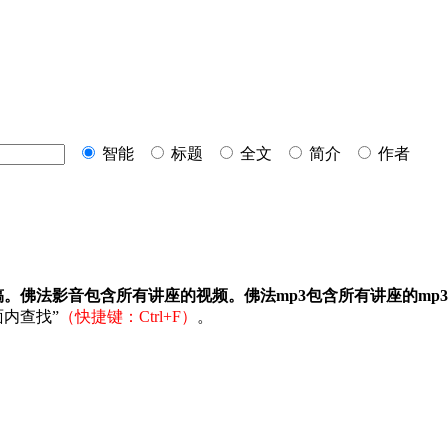
智能
标题
全文
简介
作者
稿。佛法影音包含所有讲座的视频。佛法mp3包含所有讲座的mp
内查找”
（快捷键：Ctrl+F）
。