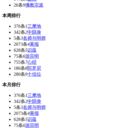
26条
9
佛教宗派
本周排行
376条
1
三摩地
342条
2
中阴身
5条
3
名师与明师
2073条
4
果报
628条
5
识蕴
75条
6
游宗明
755条
7
心经
186条
8
陀罗尼
280条
9
十信位
本月排行
376条
1
三摩地
342条
2
中阴身
5条
3
名师与明师
2073条
4
果报
628条
5
识蕴
75条
6
游宗明