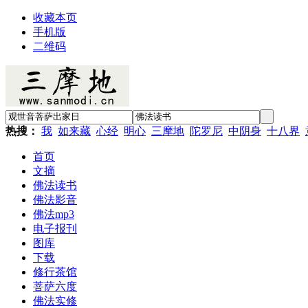
收藏本页
手机版
二维码
热搜：
我
如来藏
心经
明心
三摩地
陀罗尼
中阴身
十八界
首页
文摘
佛法读书
佛法影音
佛法mp3
电子报刊
图库
下载
修行茶馆
菩萨六度
佛法实修