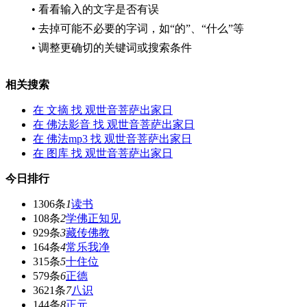
• 看看输入的文字是否有误
• 去掉可能不必要的字词，如“的”、“什么”等
• 调整更确切的关键词或搜索条件
相关搜索
在
文摘
找 观世音菩萨出家日
在
佛法影音
找 观世音菩萨出家日
在
佛法mp3
找 观世音菩萨出家日
在
图库
找 观世音菩萨出家日
今日排行
1306条
1
读书
108条
2
学佛正知见
929条
3
藏传佛教
164条
4
常乐我净
315条
5
十住位
579条
6
正德
3621条
7
八识
144条
8
正元