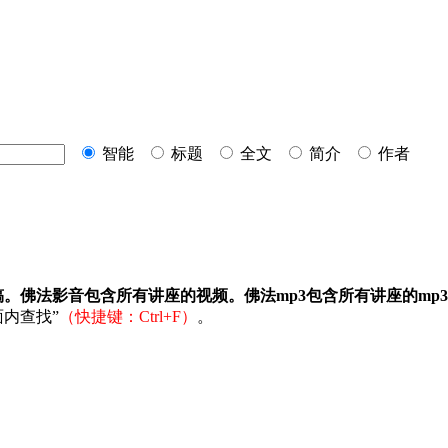
智能
标题
全文
简介
作者
稿。佛法影音包含所有讲座的视频。佛法mp3包含所有讲座的mp
内查找”
（快捷键：Ctrl+F）
。