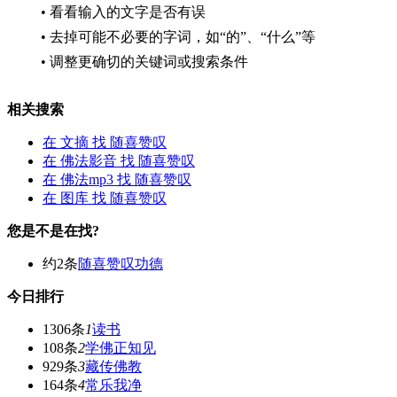
• 看看输入的文字是否有误
• 去掉可能不必要的字词，如“的”、“什么”等
• 调整更确切的关键词或搜索条件
相关搜索
在
文摘
找 随喜赞叹
在
佛法影音
找 随喜赞叹
在
佛法mp3
找 随喜赞叹
在
图库
找 随喜赞叹
您是不是在找?
约2条
随喜赞叹功德
今日排行
1306条
1
读书
108条
2
学佛正知见
929条
3
藏传佛教
164条
4
常乐我净