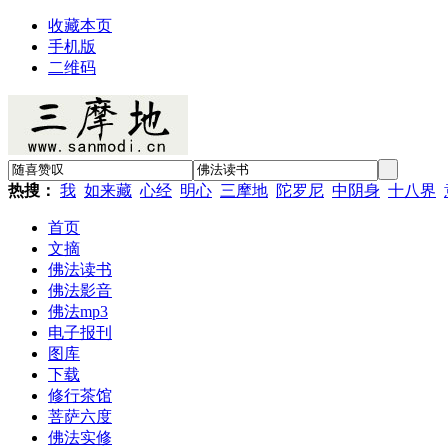
收藏本页
手机版
二维码
热搜：
我
如来藏
心经
明心
三摩地
陀罗尼
中阴身
十八界
首页
文摘
佛法读书
佛法影音
佛法mp3
电子报刊
图库
下载
修行茶馆
菩萨六度
佛法实修