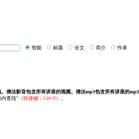
智能
标题
全文
简介
作者
稿。佛法影音包含所有讲座的视频。佛法mp3包含所有讲座的mp
内查找”
（快捷键：Ctrl+F）
。