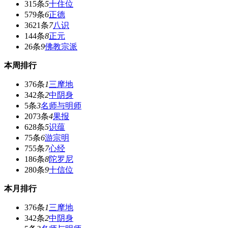
315条
5
十住位
579条
6
正德
3621条
7
八识
144条
8
正元
26条
9
佛教宗派
本周排行
376条
1
三摩地
342条
2
中阴身
5条
3
名师与明师
2073条
4
果报
628条
5
识蕴
75条
6
游宗明
755条
7
心经
186条
8
陀罗尼
280条
9
十信位
本月排行
376条
1
三摩地
342条
2
中阴身