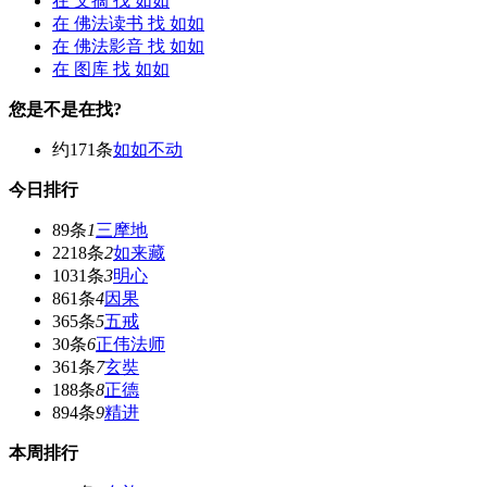
在
文摘
找 如如
在
佛法读书
找 如如
在
佛法影音
找 如如
在
图库
找 如如
您是不是在找?
约171条
如如不动
今日排行
89条
1
三摩地
2218条
2
如来藏
1031条
3
明心
861条
4
因果
365条
5
五戒
30条
6
正伟法师
361条
7
玄奘
188条
8
正德
894条
9
精进
本周排行