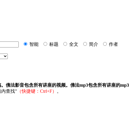
智能
标题
全文
简介
作者
稿。佛法影音包含所有讲座的视频。佛法mp3包含所有讲座的mp
内查找”
（快捷键：Ctrl+F）
。