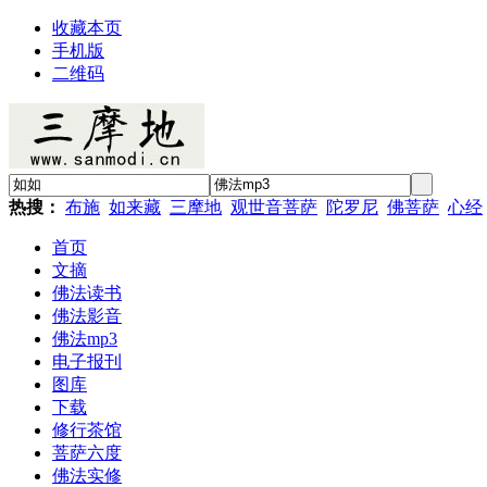
收藏本页
手机版
二维码
热搜：
布施
如来藏
三摩地
观世音菩萨
陀罗尼
佛菩萨
心经
首页
文摘
佛法读书
佛法影音
佛法mp3
电子报刊
图库
下载
修行茶馆
菩萨六度
佛法实修