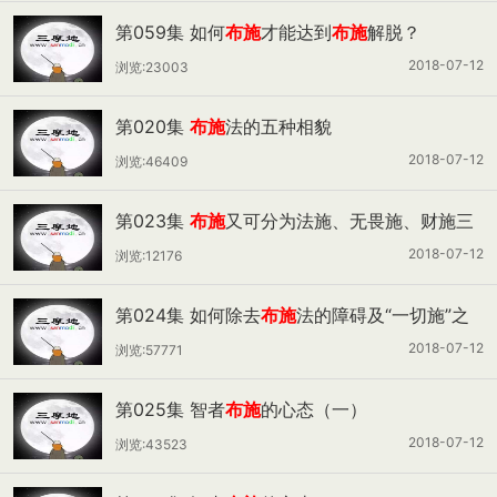
第059集 如何
布施
才能达到
布施
解脱？
2018-07-12
浏览:23003
第020集
布施
法的五种相貌
2018-07-12
浏览:46409
第023集
布施
又可分为法施、无畏施、财施三
类
2018-07-12
浏览:12176
第024集 如何除去
布施
法的障碍及“一切施”之
相貌？
2018-07-12
浏览:57771
第025集 智者
布施
的心态（一）
2018-07-12
浏览:43523