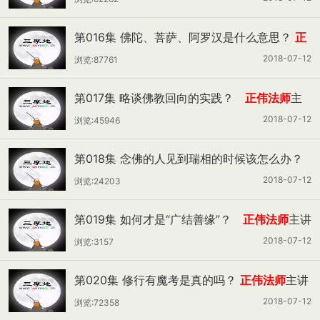
第016集 佛陀、菩萨、阿罗汉是什么意思？
正
伟法师
主讲
2018-07-12
浏览:87761
第017集 略谈佛教回向的实践？
正伟法师
主
讲
2018-07-12
浏览:45946
第018集 念佛的人见到瑞相的时候该怎么办？
正伟法师
主讲
2018-07-12
浏览:24203
第019集 如何才是“广结善缘”？
正伟法师
主讲
2018-07-12
浏览:3157
第020集 修行有魔考是真的吗？
正伟法师
主讲
2018-07-12
浏览:72358