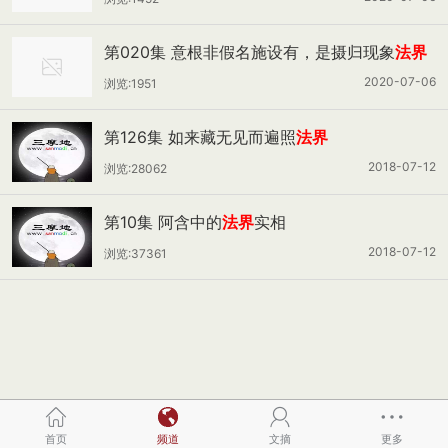
第020集 意根非假名施设有，是摄归现象
法界
十八界之一法（四）
2020-07-06
浏览:1951
第126集 如来藏无见而遍照
法界
2018-07-12
浏览:28062
第10集 阿含中的
法界
实相
2018-07-12
浏览:37361
首页
频道
文摘
更多