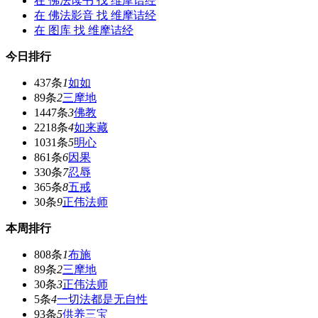
在
佛法读书
找 维摩诘经
在
佛法影音
找 维摩诘经
在
图库
找 维摩诘经
今日排行
437条
1
如如
89条
2
三摩地
1447条
3
佛教
2218条
4
如来藏
1031条
5
明心
861条
6
因果
330条
7
忍辱
365条
8
五戒
30条
9
正伟法师
本周排行
808条
1
布施
89条
2
三摩地
30条
3
正伟法师
5条
4
一切法都是无自性
93条
5
供养三宝