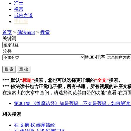
净土
禅宗
成佛之道
手机版
首页
>
佛法mp3
>
搜索
关键词
分类
地区
排序
*** 默认
“标题”
搜索，您也可以选择更详细的
“全文”
搜索。
*** 佛法读书包含正觉电子报，所有书籍，所有视频的讲座文
在搜索出的文章中查阅，请选择浏览器自带的功能“查看-在页面
第061集 《
维摩诘经
》知是菩提、不会是菩提，如何解读
相关搜索
在
文摘
找 维摩诘经