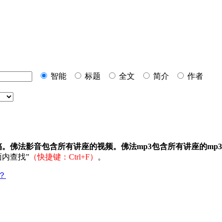
智能
标题
全文
简介
作者
稿。佛法影音包含所有讲座的视频。佛法mp3包含所有讲座的mp
内查找”
（快捷键：Ctrl+F）
。
？