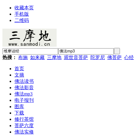
收藏本页
手机版
二维码
热搜：
布施
如来藏
三摩地
观世音菩萨
陀罗尼
佛菩萨
心经
首页
文摘
佛法读书
佛法影音
佛法mp3
电子报刊
图库
下载
修行茶馆
菩萨六度
佛法实修