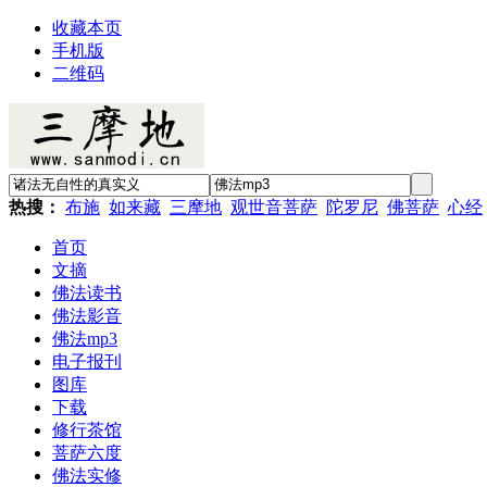
收藏本页
手机版
二维码
热搜：
布施
如来藏
三摩地
观世音菩萨
陀罗尼
佛菩萨
心经
首页
文摘
佛法读书
佛法影音
佛法mp3
电子报刊
图库
下载
修行茶馆
菩萨六度
佛法实修