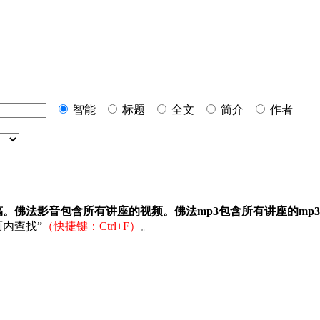
智能
标题
全文
简介
作者
稿。佛法影音包含所有讲座的视频。佛法mp3包含所有讲座的mp
内查找”
（快捷键：Ctrl+F）
。