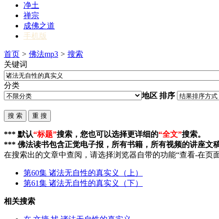
净土
禅宗
成佛之道
手机版
首页
>
佛法mp3
>
搜索
关键词
分类
地区
排序
*** 默认
“标题”
搜索，您也可以选择更详细的
“全文”
搜索。
*** 佛法读书包含正觉电子报，所有书籍，所有视频的讲座文
在搜索出的文章中查阅，请选择浏览器自带的功能“查看-在页面
第60集
诸法无自性的真实义
（上）
第61集
诸法无自性的真实义
（下）
相关搜索