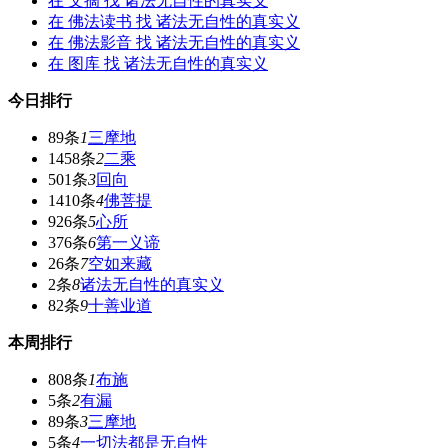
在
文摘
找 诸法无自性的真实义
在
佛法读书
找 诸法无自性的真实义
在
佛法影音
找 诸法无自性的真实义
在
图库
找 诸法无自性的真实义
今日排行
89条
1
三摩地
1458条
2
二乘
501条
3
回向
1410条
4
佛菩提
926条
5
心所
376条
6
第一义谛
26条
7
空如来藏
2条
8
诸法无自性的真实义
82条
9
十善业道
本周排行
808条
1
布施
5条
2
有漏
89条
3
三摩地
5条
4
一切法都是无自性