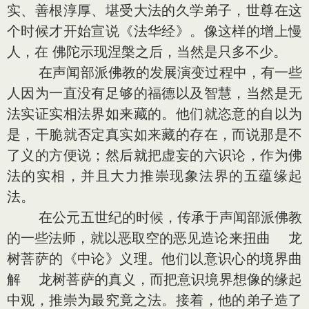
实、善根淳厚、堪受大法的久学弟子，世尊在这
个时候才开始宣说《法华经》。像这样的增上慢
人，在 佛陀示现涅槃之后，当然是只多不少。
在声闻部派佛教的发展演变过程中，有一些
人因为一直没有足够的福德以及智慧，当然是无
法实证实相法界如来藏的。他们就恣意的自以为
是，干脆就否定真实如来藏的存在，而说那是不
了义的方便说；然后就把虚妄的六识论，作为佛
法的实相，并且大力推崇现象法界的五蕴缘起
法。
在公元五世纪的时候，传承于声闻部派佛教
的一些法师，就以恶取空的恶见造论来扭曲 龙
树菩萨的《中论》义理。他们以意识心的境界曲
解 龙树菩萨的真义，而把意识境界想像的缘起
中观，推崇为最究竟之法。接着，他的弟子造了