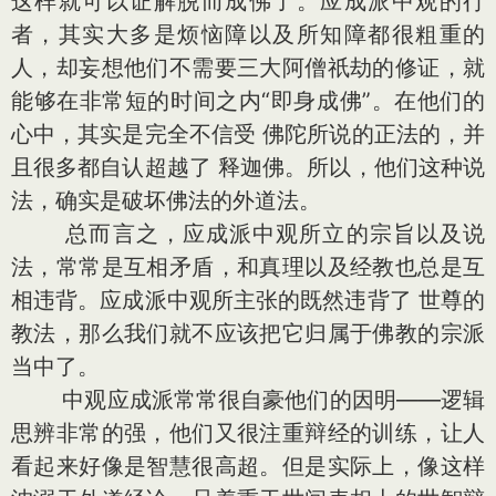
这样就可以证解脱而成佛了。应成派中观的行
者，其实大多是烦恼障以及所知障都很粗重的
人，却妄想他们不需要三大阿僧祇劫的修证，就
能够在非常短的时间之内“即身成佛”。在他们的
心中，其实是完全不信受 佛陀所说的正法的，并
且很多都自认超越了 释迦佛。所以，他们这种说
法，确实是破坏佛法的外道法。
总而言之，应成派中观所立的宗旨以及说
法，常常是互相矛盾，和真理以及经教也总是互
相违背。应成派中观所主张的既然违背了 世尊的
教法，那么我们就不应该把它归属于佛教的宗派
当中了。
中观应成派常常很自豪他们的因明——逻辑
思辨非常的强，他们又很注重辩经的训练，让人
看起来好像是智慧很高超。但是实际上，像这样