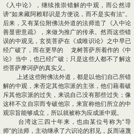
《入中论》，继续推崇错解的中观，而公然诽
谤“如来藏阿赖耶识是方便说，而不是实有法”。
后来，又有某位附佛法外道的法师造了《入中论
善显密意疏》，来做为推广的传承。然而这些错
误的中观见，玄奘菩萨在《成唯识论》之中早已
经广破了，而在更早的 龙树菩萨所着作的《中
论》当中，也已经广破；只是这些人都不了解这
些菩萨摩诃萨的真实义。
上述这些附佛法外道，都是以他们自己所错
解的中观，来否定其他宗派的主张，他们藉着破
斥其他宗派的过失，来说自己没有那些过失；像
这样不立自宗而专破他宗，来宣称他们所立的中
观宗旨能够成立，所以就被称为应成派中观。
台湾这三四十年来，也由某位号称为“导
师”的法师，主动继承了六识论的邪见，反而诬蔑