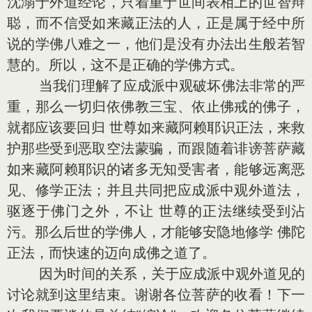
沈溺于外道经论，只着重于世间表相上的世智辩
聪，而不信受如来藏正法的人，正是属于经中所
说的学佛八难之一，他们是没有办法出生般若智
慧的。所以，这不是正确的学佛方式。
当我们理解了应成派中观破坏佛法非常的严
重，那么一切归依佛教三宝、依止佛戒的佛子，
就都应该要回归 世尊如来藏阿赖耶识正法，来救
护那些受到恶取空法蒙骗，而跟随着诽谤菩萨藏
如来藏阿赖耶识的诸多无知受害者，能够远离恶
见、修学正法；并且共同把应成派中观外道法，
驱逐于佛门之外，不让 世尊的正法继续受到沾
污。那么后世的学佛人，才能够安隐地修学 佛陀
正法，而快速的迈向成佛之道了。
因为时间的关系，关于应成派中观外道见的
讨论就到这里结束。谢谢各位菩萨的收看！下一