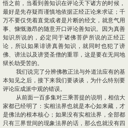
悟之前，当看到善知识在评论天下诸方的时候，
最好是先存疑而谨慎地依据正经正论来求证；千
万不要仅凭着直觉或者是片断的经文，就意气用
事、慷慨激昂的随意开口评论善知识。因为真善
知识所说的，必定同于诸佛菩萨所说的正经正
论，所以如果诽谤真善知识，就同时也犯了谤
佛、谤法以及谤贤圣僧的重罪，这是要在无间地
狱长劫受苦的。
我们说完了分辨佛教正法与外道法应有的基
本知见之后，接下来我们要谈谈，为什么特别要
评论应成派中观的错误。
从前面一百多集对三乘菩提的说明，相信大
家都已经明了：实相法界也就是本心如来藏，才
是佛法的根本核心；如果没有实相法界，全部都
只有三界世间的现象法界的话，那么也就没有四