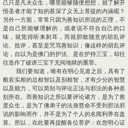
己只是凡夫众生，哪里能够随便想想，就了解开
悟圣者才能了知的甚深了义无上菩提的内涵呢？
另外一方面，常常只因为善知识所说的正理，不
是自己所能够理解的，或者说不符合自己的口
味，就觉得听来刺耳，而就胆敢随意的胡乱评
论、批评，甚至是咒骂善知识；像这样的胡乱评
论，自以为是佛门的护法、是在护持三宝，却往
往造作了破谤三宝下无间地狱的重罪。
我们要知道，唯有在明心见道之后，具有了
般若实相的总相智以及别相智，才有少分的智慧
以及能力，可以简别与评论正法与邪法的各种差
别所在。而善知识之所以要评论诸方，是为了救
度众生，是为了佛弟子的法身慧命不受到邪法邪
说的影响而作，并不是为了个人的名闻利养在盘
算。所以，在此要再提醒各位菩萨：在您明心证