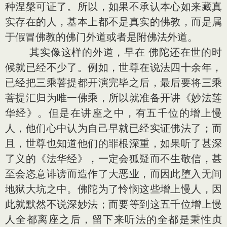
种涅槃可证了。所以，如果不承认本心如来藏真
实存在的人，基本上都不是真实的佛教，而是属
于假冒佛教的佛门外道或者是附佛法外道。
其实像这样的外道，早在 佛陀还在世的时
候就已经不少了。例如，世尊在说法四十余年，
已经把三乘菩提都开演完毕之后，最后要将三乘
菩提汇归为唯一佛乘，所以就准备开讲《妙法莲
华经》。但是在讲座之中，有五千位的增上慢
人，他们心中认为自己早就已经实证佛法了；而
且，世尊也知道他们的罪根深重，如果听了甚深
了义的《法华经》，一定会狐疑而不生敬信，甚
至会恣意诽谤而造作了大恶业，而因此堕入无间
地狱大坑之中。佛陀为了怜悯这些增上慢人，因
此就默然不说深妙法；而要等到这五千位增上慢
人全都离座之后，留下来听法的全都是秉性贞