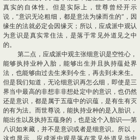
真实的自体性。但是实际上，世尊曾经开示
说，“意识无论粗细，都是意法为缘而生的”，因
缘生的法就必定会因缘灭；所以，应成派中观认
为意识是真实常住法，是落于常见外道见之中
的。
第二点，应成派中观主张细意识是空性心，
能够执持业种入胎，能够出生并且执持蕴处界
法，也能够由过去生来到今生，再去到未来生。
但是我们知道，无论细意识再怎么细，即使是三
界当中最高的非想非非想处定中的意识，也仍然
还是意识，都是属于五蕴中的识蕴，是有生有灭
的有为法。而世尊说，能执持业种的是入胎识，
能出生以及执持五蕴身的，也是这个入胎识──第
八识如来藏，并不是意识或者是细意识。所以，
这也显示，应成派中观是落在常见外道见当中