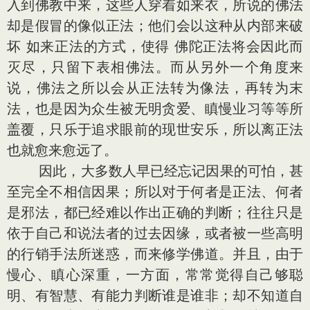
入到佛教中来，这些人穿着如来衣，所说的佛法
却是假冒的像似正法；他们会以这种从内部来破
坏 如来正法的方式，使得 佛陀正法将会因此而
灭尽，只留下表相佛法。而从另外一个角度来
说，佛法之所以会从正法转为像法，再转为末
法，也是因为众生被无明贪爱、瞋慢业习等等所
盖覆，只乐于追求眼前的现世安乐，所以离正法
也就愈来愈远了。
因此，大多数人早已经忘记因果的可怕，甚
至完全不相信因果；所以对于何者是正法、何者
是邪法，都已经难以作出正确的判断；往往只是
依于自己和说法者的过去因缘，或者被一些高明
的行销手法所迷惑，而来修学佛道。并且，由于
慢心、瞋心深重，一方面，常常觉得自己够聪
明、有智慧、有能力判断谁是谁非；却不知道自