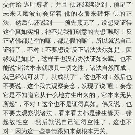
交付给 迦叶尊者；并且 佛还继续说到，预记了
未来天魔波旬会穿着 佛的衣服来破坏 佛的正
法。然后佛还说到——预先预记了，说想要证得
这个真如实相，祂不是我们刻意的去想“唉呀！反
正诸佛都是空的嘛，都是假的嘛”，所以就说自己
证得了，不对！不要想说“反正诸法法尔如是，因
缘就是如此”，这样子也没有办法证如来藏。也不
能说“诸法本来就原具一切之性，诸法自然而成，
就已经就可以了、就成就了”，这也不对！然后也
不要说，这个我去观察妄念，发现了说“喔！妄念
它是不知道它从什么地方生出来的，它本来无从
所起”，不对！这个也不是证得真如。佛又说，也
不要去观察说诸法，看来看去都是缘生缘灭，缘
起故性空，然后就说自己证得空性了，这也不
对！因为这一些事情跟如来藏根本无关。