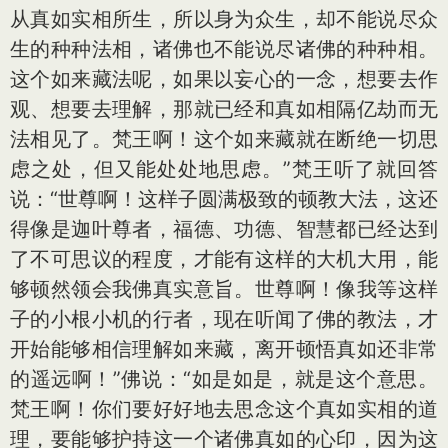
从真如实相所生，所以身为众生，却不能说尽众
生的种种法相，诸佛也不能说尽诸佛的种种相。
这个如来藏法呢，如果以妄心的一念，想要去作
观、想要去理解，那就已经和真如相隔亿劫而无
法相见了。梵王啊！这个如来藏就在断绝一切思
虑之处，但又能处处地思虑。”梵王听了就回答
说：“世尊啊！这样子圆满极致的顿教大法，这还
得像是迦叶尊者，福德、功德、智慧都已经达到
了不可思议的程度，才能有这样的大机大用，能
够顿然领会我佛真实意旨。世尊啊！像我等这样
子的小根小机的行者，现在听闻了佛的教法，才
开始能够相信理解如来藏，离开顿悟真如还非常
的遥远啊！”佛说：“如是如是，就是这个意思。
梵王啊！你们要好好地去思念这个真如实相的道
理，要能够护持这一个诸佛真如的心印，因为这