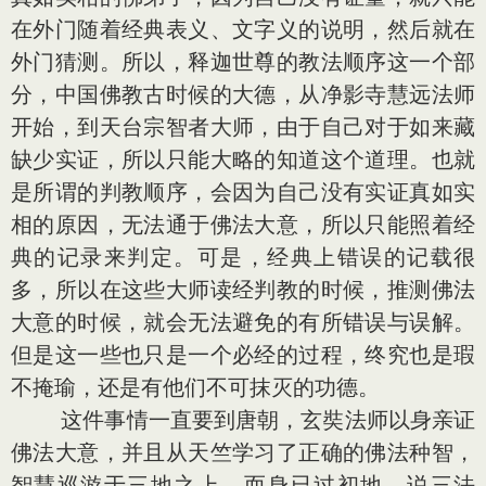
在外门随着经典表义、文字义的说明，然后就在
外门猜测。所以，释迦世尊的教法顺序这一个部
分，中国佛教古时候的大德，从净影寺慧远法师
开始，到天台宗智者大师，由于自己对于如来藏
缺少实证，所以只能大略的知道这个道理。也就
是所谓的判教顺序，会因为自己没有实证真如实
相的原因，无法通于佛法大意，所以只能照着经
典的记录来判定。可是，经典上错误的记载很
多，所以在这些大师读经判教的时候，推测佛法
大意的时候，就会无法避免的有所错误与误解。
但是这一些也只是一个必经的过程，终究也是瑕
不掩瑜，还是有他们不可抹灭的功德。
这件事情一直要到唐朝，玄奘法师以身亲证
佛法大意，并且从天竺学习了正确的佛法种智，
智慧巡游于三地之上，而身已过初地，说三法