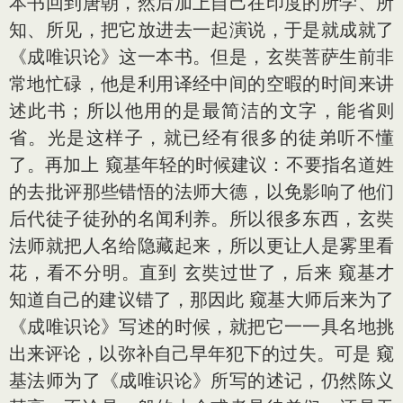
本书回到唐朝，然后加上自己在印度的所学、所
知、所见，把它放进去一起演说，于是就成就了
《成唯识论》这一本书。但是，玄奘菩萨生前非
常地忙碌，他是利用译经中间的空暇的时间来讲
述此书；所以他用的是最简洁的文字，能省则
省。光是这样子，就已经有很多的徒弟听不懂
了。再加上 窥基年轻的时候建议：不要指名道姓
的去批评那些错悟的法师大德，以免影响了他们
后代徒子徒孙的名闻利养。所以很多东西，玄奘
法师就把人名给隐藏起来，所以更让人是雾里看
花，看不分明。直到 玄奘过世了，后来 窥基才
知道自己的建议错了，那因此 窥基大师后来为了
《成唯识论》写述的时候，就把它一一具名地挑
出来评论，以弥补自己早年犯下的过失。可是 窥
基法师为了《成唯识论》所写的述记，仍然陈义