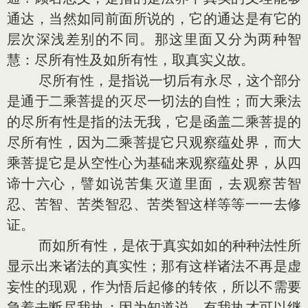
通达，当然如同前面所说的，它的通达是有它的
层次深浅差别的不同。那这里面又分为两种智
慧：尽所有性及如所有性，取真实义故。
尽所有性，是指说一切后有永尽，这个部分
是通于二乘菩提的灭尽一切法的自性；而大乘法
的尽所有性是指的法无我，它是函盖二乘菩提的
尽所有性，因为二乘菩提它只观察蕴处界，而大
乘菩提它是从空性心为基础来观察蕴处界，从四
谛十六心，譬如说苦集灭道里面，去观察苦智
忍、苦智、苦类智忍、苦类智这样等等一一去修
证。
而如所有性，是依于真实如如的种种法性所
显示出来诸法的真实性；那有这样诸法不再是虚
妄性的现观，作为悟后起修的转依，所以不需要
急着去断尽我执；因为知道说，有我执才可以继