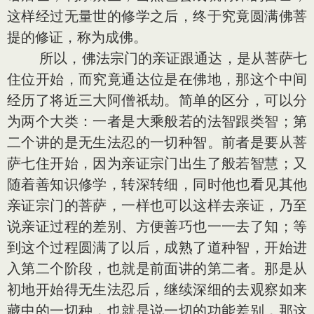
这样经过无量世的修学之后，终于究竟圆满佛菩
提的修证，称为成佛。
所以，佛法宗门的亲证跟通达，是从菩萨七
住位开始，而究竟通达位是在佛地，那这个中间
经历了将近三大阿僧祇劫。简单的区分，可以分
为两个大类：一者是大乘般若的法智跟类智；第
二个讲的是无生法忍的一切种智。前者是要从菩
萨七住开始，因为亲证宗门出生了般若智慧；又
随着善知识修学，转深转细，同时他也看见其他
亲证宗门的菩萨，一样也可以这样去亲证，乃至
说亲证过程的差别、方便善巧也一一去了知；等
到这个过程圆满了以后，成熟了道种智，开始进
入第二个阶段，也就是前面讲的第二者。那是从
初地开始得无生法忍后，继续深细的去观察如来
藏中的一切种，也就是说一切的功能差别，那这