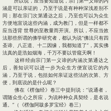
所以说，应当要知道说，宗门第一义谛的内
涵是可以亲证的，乃至于说是有种种深浅差别不
同；那在宗门次第通达之后，乃至也可以为众生
方便地宣说这些内涵，成为教门，但是一样都不
应当违背 世尊的至教量而开演。所以，不应当效
法那些所谓的佛学研究者，都认为说“佛法只有四
圣谛、八正道、十二因缘，我都知道了”，其实佛
法真的是浩如烟海，千万不要以管窥天啊！
这样经由宗门第一义谛的内涵次第通达之
后，善知识可以进一步为众生方便宣说它的内
涵，乃至于说，包括如何亲证这些法的次第、方
便，到底说的是什么呢？
佛在《楞伽经》卷三中提到说：“说通者，
谓随众生心之所应，为说种种众具契经，是名说
通。”（《楞伽阿跋多罗宝经》卷三）