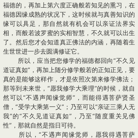
福德的，再加上第六度正确般若知见的熏习，在
福德因缘成熟的状况下，这时候就与真善知识的
缘可以具足，那自然就有机会可以亲证法界实
相，而般若波罗蜜的实相智慧，不久就可以出生
了。然后您才会知道真正佛法的内涵，再随着生
生世世进一步去圆满修证它。
所以，应当把您修学的福德都回向“不久见
道证真如”，再加上随分修学般若的正知正见，要
真的是能够这样作，才是依照次第来修学佛法；
那等到未来世，“愿我修学大乘理”的时候，就自
然可以“不遇声闻缘觉师”，而能得遇菩萨贤圣
僧，“受学大乘第一义”；乃至可以“亲证三乘人无
我”的“不久见道证真如”，乃至“随度重关见佛
性”，那就自然是指日可待。
所以，“不遇声闻缘觉师，愿我得遇菩萨