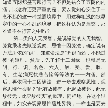
知道五阴炽盛苦跟行苦？不但是错会了五阴的内
涵，比这样还更严重的是，要以觉知心安住于一
念不起的这一种觉照境界中，用这样粗浅的欲界
定中的一心不乱的境界，把这样认为是涅槃，那
难道不在行苦之中吗？
第二类的人无我智，是说缘觉的人无我智。
缘觉乘者先顺逆观察、思惟十因缘法，确定说有
万法所依的“识”，知道诸法是“齐识而还，不能过
彼”的道理。然后，先了解十二因缘，也就是无
明、行、识、名色、六入、触、受、爱、取、
有、生老病死忧悲苦恼等等法的一一内涵。然
后，再依照十二因缘法，进一步去观察思惟，观
察思惟什么呢？“此有故彼有，此起故彼起，此无
故彼无，此灭故彼灭”的道理。同样地，在这个过
程中，如实去观察思惟蕴处界我，一样也是要去