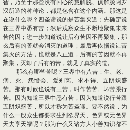
智，乃至于那些没有回心的慧解脱、俱解脱阿罗
汉所造的种种论，都是包含在这个内涵。那这是
在说什么呢？四圣谛说的是苦集灭道：先确定说
在三界中悉有苦；然后观察众生不断地聚集未来
苦的因；进一步知道说让后有苦因不再聚集，那
么后有的苦就会消灭的道理；最后再依据说让苦
集灭的方法，也就是八正道，后有的苦因就不再
聚集，灭却了后有的苦，就见了真实的道。
那么有哪些苦呢？三界中有八苦：生、老、
病、死、怨憎会、爱别离、求不得、五阴炽盛
苦。那有时候也说有三苦，叫作苦苦、坏苦跟行
苦。因为知道三界中悉有苦，因为知道说行苦跟
五阴炽盛苦，所以才称为苦圣谛。要不然说，为
什么一般众生都要求生到欲界天、色界或无色界
天去享天福呢？那为什么又诸方大小善知识都不