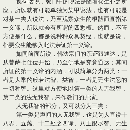
换句话说，教门中的说法是随着众生心之所
应，所以就有可能单独为某甲说法，也有可能是
对某一类人说法，乃至观察众生的根器而直指第
一义谛，所以就会有所谓的四悉檀。然而，不管
方便是什么，都是说种种众具契经，也就是说，
都要众生能够入此法亲证第一义谛。
如同前面所说，佛法宗门的亲证跟通达，是
从菩萨七住位开始，乃至佛地是究竟通达；其间
所证的第一义谛的内涵，可以简单分为两类：一
者是大乘的般若法智、类智，一者是无生法忍的
一切种智。这里就方便地以第一类的人无我智，
第二类的法无我智，来作教门的开演。
人无我智的部分，又可以分为三类：
第一类是声闻的人无我智，这是为人宣说十
八界、五蕴、十二处之四谛、八正跟尽智、无生