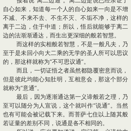
接着说“离二边通”。离二边是说已经亲证了
自心如来，知道每一个人的自心如来一向是不增
不减、不来不去、不生不灭、不垢不净，这样的
离于二边，住于中道；所以，悟后就能够于离二
边的法渐渐通达，而生出更深细的般若智慧。
而这样的实相般若智慧，不是一般凡夫，乃
至于是未回小向大二乘的无学的圣人所可以思议
的，那这样就称为“不可思议通”。
而且，一切证悟之者虽然都隐覆密意而说，
但是彼此均能心知肚明，互相意会，那这个部分
就称为“意通”。
最后，因为逐渐通达第一义谛般若之理，乃
至可以随分为人宣说，这个就叫作“说通”。当然
也有可能会被记载下来。而菩萨七住以上随其般
若证量的差别不同，说通是各不相同的。