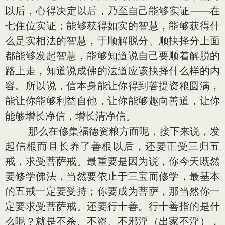
以后，心得决定以后，乃至自己能够实证——在
七住位实证；能够获得如实的智慧，能够获得什
么是实相法的智慧，于顺解脱分、顺抉择分上面
都能够发起智慧，能够知道说自己要顺着解脱的
路上走，知道说成佛的法道应该抉择什么样的内
容。所以说，信本身能让你得到菩提资粮圆满，
能让你能够利益自他，让你能够趣向善道，让你
能够增长净信，增长清净信。
那么在修集福德资粮方面呢，接下来说，发
起信根而且长养了善根以后，还要正受三归五
戒，求受菩萨戒。最重要是因为说，你今天既然
要修学佛法，当然要依止于三宝而修学，最基本
的五戒一定要受持；你要成为菩萨，那当然你一
定要求受菩萨戒。还要行十善。行十善指的是什
么呢？就是不杀、不盗、不邪淫（出家不淫），