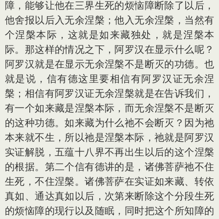
障，能够让他在三界生死的烦恼障断除了以后，
他舍报以后入无余涅槃；他入无余涅槃，当然有
个涅槃本际，这就是如来藏独处，就是涅槃本
际。那这样的情况之下，阿罗汉在显示什么呢？
阿罗汉就是在显示无余涅槃不是断灭的功德。也
就是说，信有德这里要相信有阿罗汉证无余涅
槃；相信有阿罗汉证无余涅槃就是在告诉我们，
有一个如来藏是涅槃本际，而无余涅槃不是断灭
的这种功德。如来藏为什么祂不会断灭？因为祂
本来就不生，所以祂是涅槃本际，祂就是阿罗汉
实证解脱，五蕴十八界不再出生以后的这个涅槃
的根据。第二个信有德讲的是，诸佛菩萨祂不住
生死，不住涅槃。诸佛菩萨在实证如来藏、转依
真如、通达真如以后，次第来断除这个分段生死
的烦恼障的现行以及随眠，同时把这个所知障的