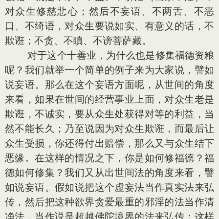
对众生修慈悲心；然后不妄语、不两舌、不恶
口、不绮语，对众生要说如实、有意义的话，不
欺诳；不贪、不瞋、不谤菩萨藏。
对于这个十善业，为什么也是修集福德资粮
呢？我们就举一个简单的例子来为大家说，譬如
说妄语。那么在这个妄语方面呢，从世间的角度
来看，如果在世间的经营事业上面，对众生老是
欺诳，不诚实，要从众生处获得对等的利益，当
然不能长久；乃至说因为对众生欺诳，而最后让
众生受损，你还得付出赔偿，那么又与众生结下
恶缘。在这样的情况之下，你是如何修福德？福
德如何修集？我们又从出世间法的角度来看，譬
如说妄语。假如说把这个虚妄法当作真实法来弘
传，然后把这种欲界贪爱最重的邪淫的法当作清
净法，当作说是超越佛陀境界的法来弘传；这样