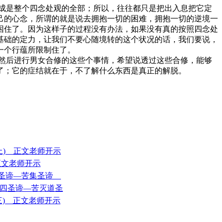
成是整个四念处观的全部；所以，往往都只是把出入息把它定
己的心念，所谓的就是说去拥抱一切的困难，拥抱一切的逆境一
困住了。因为这样子的过程没有办法，如果没有真的按照四念处
基础的定力，让我们不要心随境转的这个状况的话，我们要说，
一个行蕴所限制住了。
然后进行男女合修的这些个事情，希望说透过这些合修，能够
了；它的症结就在于，不了解什么东西是真正的解脱。
(上) 正文老师开示
 正文老师开示
+四圣谛—苦集圣谛
+ 四圣谛—苦灭道圣
(三) 正文老师开示