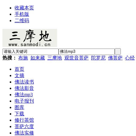
收藏本页
手机版
二维码
热搜：
布施
如来藏
三摩地
观世音菩萨
陀罗尼
佛菩萨
心经
首页
文摘
佛法读书
佛法影音
佛法mp3
电子报刊
图库
下载
修行茶馆
菩萨六度
佛法实修