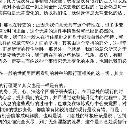
有，比方说没有足够精细的思惟，或者是没有很好的定力可以观
，绝对不会是在一刻之间全部完成变老的过程的；它必然是每一
其实就是无常变化的。所以我们说，既然身体是无常变化的话，
刹那地在转变的；正因为我们意念具有这个特性在，也多少变
整段时间里面，这个无常的这件事情当然就已经是必然的。
来看，我们说一般人在行住坐卧之间对于那股自性的坚持，就
么样的权威气势这方面的坚持；其实由这个坚持的部分，这些坚
，正是所谓的行住坐卧；那另外一个就是，我们的意念所形之于
都是变动无常的，我们所在乎的这些格调、气质、权势，有哪一
势必一定要去面临这些个事情它无常变化的本质，也因此我们必
在一般的世间里面所看到的种种的跟行蕴相关的这一切，其实
的行蕴呢？其实也是一样是有的。
的身、受、心、法这个四项仔细去观行。在四念处的观行的时
的心念，提升我们的定力，并且透过这些提升定力的过程中，更
出入息的这些观行的过程中，也难免在锻炼观行中会去觉照，对
一切法的微妙变化，都能够有比较清楚的观行是没有错。可是，
有机会能够成就解脱。也就是说，四念处的终极应该是说，它到
切的烦恼完全灭尽，到了无余涅槃的境界。这个是四念处观修行