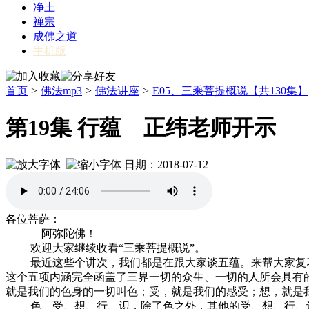
净土
禅宗
成佛之道
手机版
首页
>
佛法mp3
>
佛法讲座
>
E05、三乘菩提概说【共130集】
第19集 行蕴 正纬老师开示
日期：2018-07-12
各位菩萨：
阿弥陀佛！
欢迎大家继续收看“三乘菩提概说”。
最近这些个讲次，我们都是在跟大家谈五蕴。来帮大家复习
这个五项内涵完全函盖了三界一切的众生、一切的人所会具有
就是我们的色身的一切叫色；受，就是我们的感受；想，就是
色、受、想、行、识，除了色之外，其他的受、想、行、识