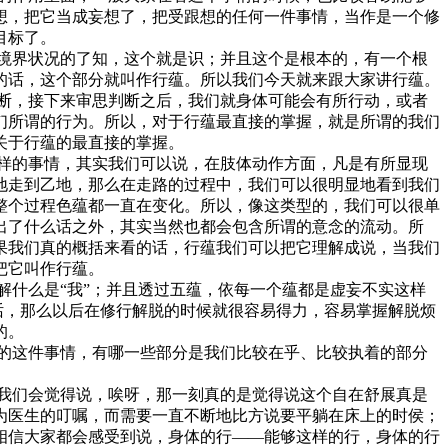
想，把它当成妄想了，把受跟想的任何一件事情，当作是一个修
目标了。
境界状况的了知，这个就是识；并且这个是根本的，有一个根
的话，这个部分就叫作行蕴。所以我们今天就来跟大家讲行蕴。
断，接下来审思判断之后，我们就身体可能会有所行动，或者
们所谓的行为。所以，对于行蕴最直接的掌握，就是所谓的我们
关于行蕴的最直接的掌握。
样的事情，其实我们可以说，在肢体动作方面，凡是有所显现
地走到乙地，那么在走路的过程中，我们可以很明显地看到我们
整个过程色蕴都一直在变化。所以，像这类型的，我们可以很单
出了什么话之外，其实当然也都会包含所谓的意念的流动。所
果我们真的概括来看的话，行蕴我们可以把它理解成说，当我们
把它叫作行蕴。
什么是“我”；并且透过五蕴，依每一个蕴都是虚妄不实这样
话，那么以后在修行解脱的时候就很容易得力，容易掌握解脱烦
的。
的这件事情，有哪一些部分是我们比较在乎、比较执着的部分
我们会觉得说，唉呀，那一刻真的是觉得说这个自在舒展真是
为医生的叮嘱，而需要一直不断地比方说要平躺在床上的时侯；
相信大家都会感受到说，身体的行——能够这样的行，身体的行