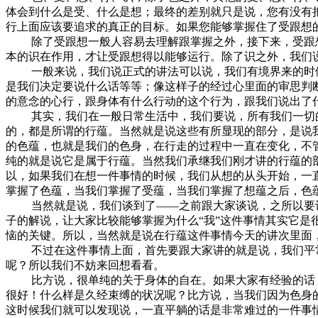
体会到什么是受、什么是想；最终的差别就只是说，您有没有
行上面应该要追求的真正的目标。如果您能够掌握住了受跟想
除了受跟想一般人容易去理解跟掌握之外，接下来，受跟想
本的识在作用，才让受跟想得以能够运行。除了识之外，我们
一般来说，我们说正式的讲法可以说，我们有境界来的时候
是我们决定要说什么话等等；像这样子的经过心里面的审思判
的意念的心行，跟身体有什么行动的这个行为，跟我们说出了
其实，我们在一般日常生活中，我们要说，所有我们一切的
的，都是所谓的行蕴。当然就是说这些有所显现的部分，是说
的色蕴，也就是我们的色身，在行走的过程中一直在变化，不
纯的就是说它是属于行蕴。当然我们承继我们刚才讲的行蕴的
以，如果我们在想一件事情的时候，我们从想的从头开始，一
掌握了色蕴，当我们掌握了受蕴，当我们掌握了想蕴之后，色
当然就是说，我们谈到了——之前跟大家谈说，之所以要让大
子的解说，让大家比较能够掌握为什么“我”这件事情其实它是
恼的关键。所以，当然就是说在行蕴这件事情今天的讲次里面
不过在这件事情上面，首先要跟大家讲的就是说，我们平常
呢？所以我们不妨来回想看看。
比方说，很单纯的关于身体的自在。如果大家有经验的话，
很好！什么样是久经束缚的状况呢？比方说，当我们因为色身
这时候我们就可以发现说，一直平躺的话是非常难过的一件事