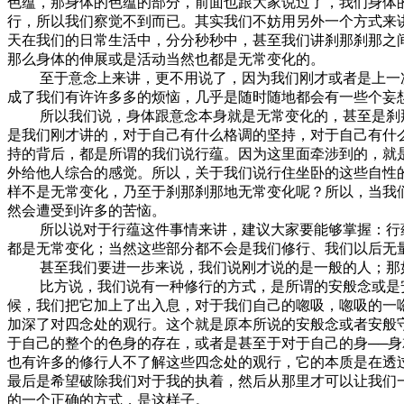
色蕴，那身体的色蕴的部分，前面也跟大家说过了，我们身体
行，所以我们察觉不到而已。其实我们不妨用另外一个方式来
天在我们的日常生活中，分分秒秒中，甚至我们讲刹那刹那之
那么身体的伸展或是活动当然也都是无常变化的。
至于意念上来讲，更不用说了，因为我们刚才或者是上一次
成了我们有许许多多的烦恼，几乎是随时随地都会有一些个妄
所以我们说，身体跟意念本身就是无常变化的，甚至是刹那
是我们刚才讲的，对于自己有什么格调的坚持，对于自己有什
持的背后，都是所谓的我们说行蕴。因为这里面牵涉到的，就
外给他人综合的感觉。所以，关于我们说行住坐卧的这些自性
样不是无常变化，乃至于刹那刹那地无常变化呢？所以，当我
然会遭受到许多的苦恼。
所以说对于行蕴这件事情来讲，建议大家要能够掌握：行蕴
都是无常变化；当然这些部分都不会是我们修行、我们以后无
甚至我们要进一步来说，我们说刚才说的是一般的人；那如
比方说，我们说有一种修行的方式，是所谓的安般念或是安
候，我们把它加上了出入息，对于我们自己的唿吸，唿吸的一
加深了对四念处的观行。这个就是原本所说的安般念或者安般
于自己的整个的色身的存在，或者是甚至于对于自己的身──
也有许多的修行人不了解这些四念处的观行，它的本质是在透
最后是希望破除我们对于我的执着，然后从那里才可以让我们
的一个正确的方式，是这样子。