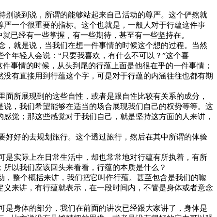
特别谈到说，所谓的能够站起来自己活动的尊严。这个俨然就
尊严一个很重要的指标。这个也就是，一般人对于行蕴这件事
中就已经有一些掌握，有一些期待，甚至有一些坚持在。
念，就是说，当我们在想一件事情的时候这个想的过程。当然
个年轻人会说：“只要我喜欢，有什么不可以？”这个喜
这件事情的时候，从头到尾的行蕴上面是他很在乎的一件事情；
然没有直接用到行蕴这个字，可是对于行蕴的内涵往往也都有期
里面所展现到的这些自性，或者是跟自性比较有关系的成分，
是说，我们希望能够在适当的场合展现我们自己的权势等等。这
的感觉；那这些感觉对于我们自己，就是坚持这方面的人来讲，
要好好的去规划旅行。这个透过旅行，然后在其中所谓的体验
可是实际上在日常生活中，却也常常地对行蕴有所执着，有所
；所以我们应该回头来看看，行蕴的本质是什么？
动，整个概括来讲，我们把它叫作行蕴。甚至包含是我们的唿
定义来讲，有行蕴就表示，在一段时间内，不管是身体或者意念
可是身体的部分，我们在前面的讲次已经跟大家讲了，身体是