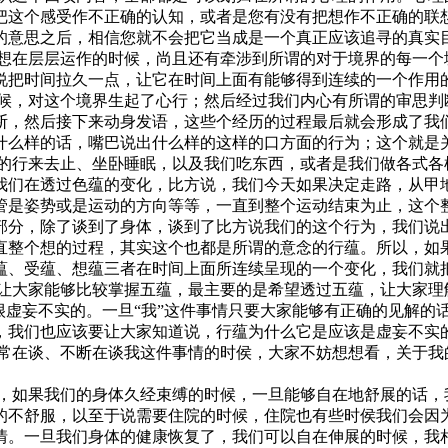
把这个感受作不正确的认知，或者是您有没有把想作不正确的联
的意思之后，相信您就不会把它当成是一个真正应该追寻的真实
在层层运作的时候，尚且还有牵涉到所谓的对于境界的每一个
说把时间拉久一点，让它在时间上面有能够得到连续的一个作用
，对这个境界生起了心行；然后经过我们内心有所谓的审思判
断，然后接下来动身发语，这些个经历的过程最后就会形成了我
什么样的话，嘴巴说出什么样的这样的口方面的行为；这个就是
行来去止、坐卧睡眠，以及我们吃东西，或者是我们做各式各
我们在透过色蕴的变化，比方说，我们今天如果决定走路，从甲
管是姿势或是运动的方向等等，一直到整个运动结束为止，这个
部分，除了谈到了身体，谈到了比方说我们的这个行为，我们说
直整个想的过程，其实这个也都是所谓的意念的行蕴。所以，如
蕴、受蕴、想蕴三者在时间上面所连续呈现的一个变化，我们就
家能够比较掌握五蕴，最主要的是希望透过五蕴，让大家理解
很虚妄不实的。一旦“我”这件事情只要大家能够有正确的见解的
，我们也应该要让大家知道说，行蕴为什么它是应该是虚妄不实
在谈、不断在谈我这件事情的时侯，大家不妨想想看，关于我
如果我们的身体久经束缚的时候，一旦能够自在地舒展的话，
的不舒服，以至于说需要住院的时候，住院也有些时侯我们会因
情。一旦我们身体的健康恢复了，我们可以自在伸展的时候，我