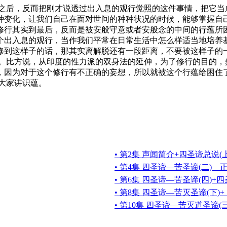
后，反而把刚才说透过出入息的观行觉照的这件事情，把它当
种变化，让我们自己在面对世间的种种状况的时候，能够掌握自
修行其实到最后，反而是被安般守意或者安般念的中间的行蕴所
个出入息的观行，当作我们平常在日常生活中怎么样适当地培养
修到这样子的话，那其实离解脱还有一段距离，不要被这样子的
比方说，从印度的性力派的双身法的延伸，为了修行的目的，
，因为对于这个修行有不正确的妄想，所以就被这个行蕴给困住
大家讲识蕴。
• 第2集 声闻简介+四圣谛总说
• 第4集 四圣谛—苦圣谛(二)
• 第6集 四圣谛—苦圣谛(四)
• 第8集 四圣谛—苦灭圣谛(下)
• 第10集 四圣谛—苦灭道圣谛