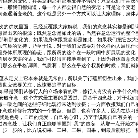
的色身的变化，其实是刹那刹那地变异不停的；只是我们平常没
讲，那我们都知道，每一个人都会很自然的变老；可是这个变老
间会逐渐变老的。这个就是另外一个方式可以让大家理解，身体
的讲次里面，已经反覆跟大家解说，我们的意念其实都是刹那
想冒出来的根源；既然意念是如此的话，当然在意念运行的整个
刹那变化的。如果说身体跟意念都是如此，如果我们把它放大
么气质的坚持，乃至于说，对于我们应该要对什么样的人展现什
是身体所展现的姿态，跟所谓的这个在一段时间中所展现的变化
的层次来讲的话，我们可以很直接地看到了，正因为身体跟意念
们那么在乎格调啊、气质啊，那么在乎这个权势的时候，我们就
从定义上它本来就是无常的，所以关于行蕴所衍生出来，我们
量世应该要关注，应该要追寻的目标。
果是我们从修行人的立场来看的话，修行人有没有在乎什么样
般守意；这个方式最主要的是透过、是基于四念处，对于我们
唿一吸之间的这些仔细地观行来达到收摄；一方面收摄我们自己
守意这种修行方式的一个要点。但是，也有许多人，因为在练习
身就是色身，自己的觉受，自己的心识，乃至于说跟自己有关的
过四念处，让我们真正能够掌握到“我”的虚妄，从那一点开始才
一步一步的，比方说初果、二果、三果、四果，到最后能够把一