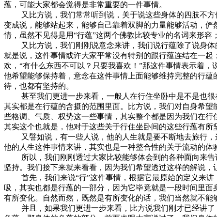
蕴，可能大家都会觉得是非常重要的一件事情。
又比方说，我们常常听到说，关于说这些身体的四肢不方便
变成说，能够站起来，能够自己靠着双脚的力量能够活动，俨
情，虽然不见得是用“行蕴”这两个佛教比较专业的名词来形
又比方说，我们刚刚说意念来讲，我们说行蕴除了说身体的
就是说，这件事情或许大家平常没有特别的跟行蕴连结在一起
欢，“有什么东西不可以？只要我喜欢！”那这件事情表示着
他希望能够保持着，意念在这件事情上面能够维持完整的行蕴
待，也都有坚持的。
甚至我们更进一步来看，一般人在行住坐卧中是不是也很在
其实都是在行蕴的含摄的范围里面。比方说，我们对自身希望
些格调、气质、权势这一些事情，其实整个都是因为我们在行
其实这个也就是，他对于这些关于行住坐卧间的这些行蕴有所
又譬如说，有一些人说，他的人生就是要不断地去旅行，这
他的人生这件事情来讲，其实也是一种整合性的关于流动的体
所以，我们刚刚透过大家比较能够体会到的各种面向来告诉
坚持。我们接下来就来看看，因为我们希望透过这样的解说，
首先，我们来说“行”这件事情，根据它最原始的定义来讲，
吸，其实也都是行蕴的一部分，因为它毕竟就是一段时间里面
有所变化。自然而然，既然是有所变化的话，我们当然就不能
并且，如果我们更进一步来看，比方说我们刚才已经讲了，