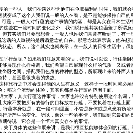
的一些人，我们在谈这些为他们在争取福利的时候，我们就会
然就变成了这个人我们说一般的人在看，是不是能够保持自己的
容；可是，一般人对行蕴的这件事情的内涵，却是其实在日常生活
这些在一段时间的变化之外，我们说行蕴其实也函盖了所谓意
；但其实我们只要想想看，一般人也许我们常常有听到了，有一些
，说这话的人重视的是所谓意念的自在。那意念就表示说，他在想
的状态。所以，这个其实也就表示，在一般人的日常生活中，虽
乎行蕴呢？如果我们注意来看的话，我们说可以说，行住坐卧
能够展现什么样格调，我们希望自己展现什么样的气质，又或者
住坐卧之间，搭配我们色身的种种的型态，所展现出来给外面人
坚持，甚至是很执着的缘故。
样旅行之中才会觉得他的人生有意义，这样子一段时间就必须
验；那这个流动的体验，其实也都是在行蕴的范围里面。
大家，其实行蕴这件事情，大家也许没有特别使用这个名词，
让大家不要把所有的修行的目标放在行蕴，不要执着在行蕴上面
行蕴本身就是，在一段时间里面，不管是身体或是意念有所流
身行所产生的变化。所以，像这一些的事情，我们回到它最初的
够期待说，它会是一个恒常真实存在的事情。
关于身体的这些伸展来讲，是我们很直接能够体会到的行蕴。