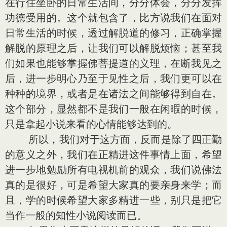
在行住坐卧的日常生活间，分分体会，分分发挥
功德受用的。这个就包含了，比方说我们在面对
日常生活的时候，透过解脱道的修习，正确掌握
解脱的原理之后，让我们可以解脱烦恼；甚至我
们如果也能够掌握佛菩提道的义理，在断我见之
后，进一步明心乃至于见性之后，我们更可以在
种种的境界，或者是在诸法之间能够得到自在。
这个部分，显然都不是我们一般在闲暇的时候，
只是拿起小说来看的心情能够达到的。
所以，我们对于这方面，反而是除了四正勤
的意义之外，我们在正精进这件事情上面，希望
进一步地勉励所有电视机前的观众，我们说佛法
真的是很好，可是希望大家真的要亲身来学；而
且，学的时候希望大家多精进一些，别只是把它
当作一般的知性小说阅读而已。