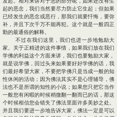
发起。相对来讲对于恶的部分呢，如果还没有生
起的恶念，我们当然要尽力防止它生起；但如果
已经发生的恶念或恶行，那我们就要忏悔，要弥
补，并且下次千万不能再犯。这个就是一般四正
勤的最通俗的解释。
不过在我们这里，我们也进一步地勉励大
家。关于正精进的这件事情，如果我们放在我们
学佛的利益这个方面来讲，我们也要勉励大家，
就是说学佛，回过头来如果要好好学佛的话，我
们最好希望大家，不要把学佛只是当成一般的知
性休闲的活动；因为佛法其实不是心理辅导，佛
法也不是所谓的知性的小说；如果您只把它当作
一般您有闲暇的时候稍微翻一翻而已的话，那这
个时候相信您会错失了佛法里面许多美妙之处。
并且我们要进一步地告诉大家，佛法一定是可以