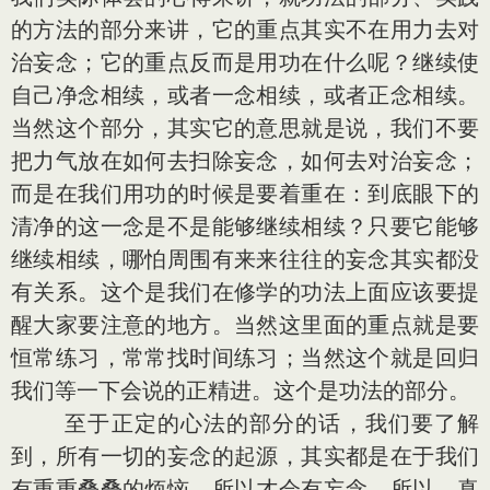
的方法的部分来讲，它的重点其实不在用力去对
治妄念；它的重点反而是用功在什么呢？继续使
自己净念相续，或者一念相续，或者正念相续。
当然这个部分，其实它的意思就是说，我们不要
把力气放在如何去扫除妄念，如何去对治妄念；
而是在我们用功的时候是要着重在：到底眼下的
清净的这一念是不是能够继续相续？只要它能够
继续相续，哪怕周围有来来往往的妄念其实都没
有关系。这个是我们在修学的功法上面应该要提
醒大家要注意的地方。当然这里面的重点就是要
恒常练习，常常找时间练习；当然这个就是回归
我们等一下会说的正精进。这个是功法的部分。
至于正定的心法的部分的话，我们要了解
到，所有一切的妄念的起源，其实都是在于我们
有重重叠叠的烦恼，所以才会有妄念。所以，真