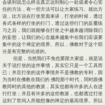
会谈到说怎么样去真正达到制心一处或者令心安
住的方法，有一些方法可以让大家练习。就比方
说，比方说在打坐里面来讲，打坐的时候，透过
各式各样的打坐的行门，透过这些行门的反覆练
习之后，我们就能够在打坐之中越来越消除我们
的妄想，让我们的心念越来越集中在我们应该要
集中的这个禅定的境界。所以，佛教对于这个部
分是有完整的论述的。
但是，当然我们不免也要跟大家提，就是说
关于说打坐的这件事情，其实它只是一个工具而
已；并且打坐的这件事情并不是佛教的专利，因
为当时在佛教在我们的 佛陀那个时代，同时跟佛
教同时的其他的教派，其实也都有许多的人在进
行打坐；并且有许多的这些教派，也都透过打坐
达到了世间人所能想像的禅定的最高境界。所以