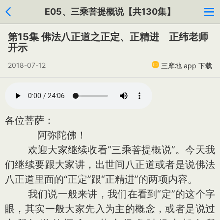
E05、三乘菩提概说【共130集】
第15集 佛法八正道之正定、正精进 正纬老师
开示
2018-07-12
三摩地 app 下载
各位菩萨：
阿弥陀佛！
欢迎大家继续收看“三乘菩提概说”。今天我
们继续要跟大家讲，出世间八正道或者是说佛法
八正道里面的“正定”跟“正精进”的两项内容。
我们说一般来讲，我们在看到“定”的这个字
眼，其实一般大家先入为主的概念，或者是说过