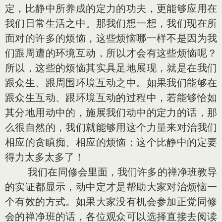
定，比静中所养成的定力的功夫，更能够应用在
我们日常生活之中。那我们想一想，我们现在所
面对的许多的烦恼，这些烦恼哪一样不是因为我
们跟周遭的环境互动，所以才会有这些烦恼呢？
所以，这些的烦恼其实具足地展现，就是在我们
跟众生、跟周围环境互动之中。如果我们能够在
跟众生互动、跟环境互动的过程中，若能够恰如
其分地用动中的，施展我们动中的定力的话，那
么很自然的，我们就能够用这个力量来对治我们
相应的贪瞋痴、相应的烦恼；这个比静中的定要
得力太多太多了！
我们在同修会里面，我们许多的禅净班教导
的实证都显示，动中定才是帮助大家对治烦恼一
个有效的方式。如果大家没有机会参加正觉同修
会的禅净班的话，各位观众可以选择直接去阅读