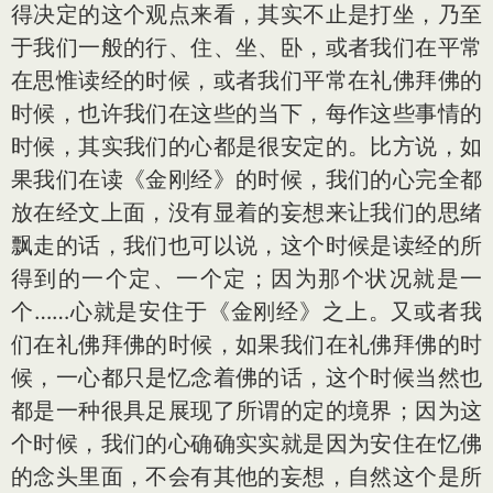
得决定的这个观点来看，其实不止是打坐，乃至
于我们一般的行、住、坐、卧，或者我们在平常
在思惟读经的时候，或者我们平常在礼佛拜佛的
时候，也许我们在这些的当下，每作这些事情的
时候，其实我们的心都是很安定的。比方说，如
果我们在读《金刚经》的时候，我们的心完全都
放在经文上面，没有显着的妄想来让我们的思绪
飘走的话，我们也可以说，这个时候是读经的所
得到的一个定、一个定；因为那个状况就是一
个……心就是安住于《金刚经》之上。又或者我
们在礼佛拜佛的时候，如果我们在礼佛拜佛的时
候，一心都只是忆念着佛的话，这个时候当然也
都是一种很具足展现了所谓的定的境界；因为这
个时候，我们的心确确实实就是因为安住在忆佛
的念头里面，不会有其他的妄想，自然这个是所