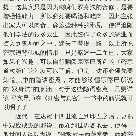
提；这其实只是因为喇嘛们双身法的合修，是要
增强性能力，所以必须要喝酒和吃肉，因此主张
出家人可以肉食。像这些种种的邪见，使得追随
他们学法的很多众生，因此造作了众多的恶业而
堕入到鬼神道之中，迷失了菩提正路。以上所说
密宗违背佛戒的情形，只是略述一二而已，大家
如果有兴趣，可以自行翻阅宗喀巴所造的《密宗
道次第广论》就可以了解。但是，这还必须先要
知道其中的隐语密意，才能够读懂宗喀巴所说
的“双身法”的意涵；对于这些隐语密意，只要详
读 平实导师在《狂密与真密》一书中的解说就可
以明了了。
近代，在达赖十四世流亡到印度之后，更把
中观应成派的邪说，散布到世界各地去，使得一
般世间人误以为说：“佛教就是西藏密教，西藏密