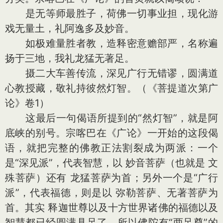
是无等师最胜子，荷佛一切事业担，现化游
戏无量土，礼阿逸多及妙音。
如极难量胜者教，造释密意赡部严，名称遍
扬于三地，我礼龙猛无著足。
摄二大车善传流，深见广行无错谬，圆满道
心教授藏，敬礼持彼然灯智。（《菩提道次第广
论》卷1）
这最后一句偈语所提到的“然灯智”，就是阿
底峡的别号。宗喀巴在《广论》一开始的这段偈
语，就把完整的佛教正法割裂成为两派：一个
是“深见派”，代表智慧，以 妙音菩萨（也就是 文
殊菩萨）还有 龙猛菩萨为首；另外一个是“广行
派”，代表福德，则是以 弥勒菩萨、无著菩萨为
首。其实 释迦世尊以及十方世界诸佛的福德以及
智慧都已经圆满具足了，所以佛陀有“两足尊”的