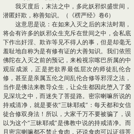
我灭度后，末法之中，多此妖邪炽盛世间，
潜匿奸欺，称善知识。（《楞严经》卷6）
这意思是说：在如来入灭之后的末法时期，
将会有许多的妖邪众生充斥在世间之中，会私底
下作出奸淫、欺诈等见不得人的事，但是却毫无
羞耻地自称为是有修有证的大善知识。我们依照
佛陀在入灭之前的预记，来检视宗喀巴所属的中
观应成派，正是把欲界最低层次的师徒乱伦合
修，甚至是亲属五伦之间乱伦合修等邪淫之法，
当作是佛法来教导众生，让众生都因此堕入了爱
见深坑之中，而迷失了菩提路。密宗喇嘛所说的
持戒清净，就是要依“三昧耶戒”：每天都和女信
徒合修双身法！所以，大家千万不要被骗了，误
以为这个“三昧耶戒”是佛教中说的持戒清净。而
且密宗喇嘛都不禁止食肉，还说食肉可以证得菩