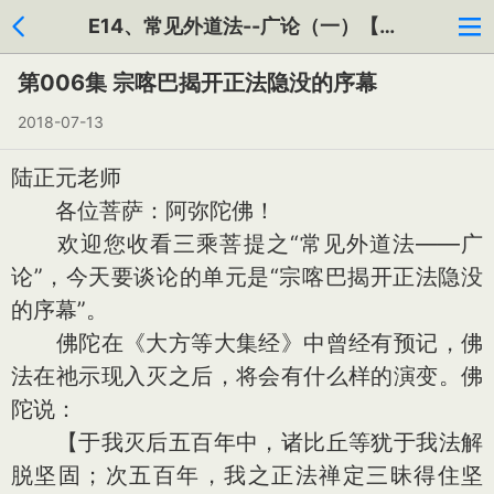
E14、常见外道法--广论（一）【共130集】
第006集 宗喀巴揭开正法隐没的序幕
2018-07-13
陆正元老师
各位菩萨：阿弥陀佛！
欢迎您收看三乘菩提之“常见外道法——广
论”，今天要谈论的单元是“宗喀巴揭开正法隐没
的序幕”。
佛陀在《大方等大集经》中曾经有预记，佛
法在祂示现入灭之后，将会有什么样的演变。佛
陀说：
【于我灭后五百年中，诸比丘等犹于我法解
脱坚固；次五百年，我之正法禅定三昧得住坚