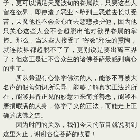
子，更可以满足天魔波旬的眷属欲，只要这些人
留在欲界，即使造了恶业下堕到三恶道去长劫受
苦，天魔他也不会关心而去慈悲救护他，因为他
只关心这些人会不会超脱出他对欲界眷属的掌
控。那么，当这些人接受了“密教”邪法的熏陶，
就连欲界都超脱不了了，更别说是要出离三界
了；但这正是让不舍众生的诸佛菩萨最感到痛心
的事了。
所以希望有心修学佛法的人，能够不再被大
名声的假善知识所误导，能够了解真实正法的所
在，能够具备正见的妙慧力来简择善恶，能够不
唐捐暇满的人身，修学了义的正法，而能走上正
确的成佛之道。
因为时间的关系，我们今天的节目就说明到
这里为止，谢谢各位菩萨的收看！