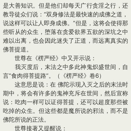
是大善知识。但是他们却每天广行贪淫之行，还
教导徒众们说：“双身修法是最快速的成佛之道，
说这样可以让人即身成佛。”但是，这将会使得那
些听从的众生，堕落在贪爱欲界五欲的深坑之中
难以出离，也会因此迷失了正道，而远离真实的
佛菩提道。
世尊在《楞严经》中又开示说：
我灭度后，末法之中多此神鬼炽盛世间，自
言“食肉得菩提路”。（《楞严经》卷6）
这意思是说：在 佛陀示现入灭之后的末法时
期中，将会有许多的鬼神充斥在世间，然后宣称
说：吃肉一样可以证得菩提，还可以超度那些被
吃掉的众生。但这些都是魔所说的邪法，而不是
佛陀所说的正法。
世尊接著又提醒说：