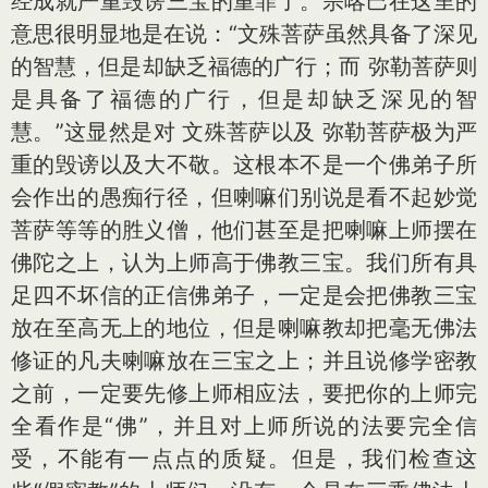
经成就严重毁谤三宝的重罪了。宗喀巴在这里的
意思很明显地是在说：“文殊菩萨虽然具备了深见
的智慧，但是却缺乏福德的广行；而 弥勒菩萨则
是具备了福德的广行，但是却缺乏深见的智
慧。”这显然是对 文殊菩萨以及 弥勒菩萨极为严
重的毁谤以及大不敬。这根本不是一个佛弟子所
会作出的愚痴行径，但喇嘛们别说是看不起妙觉
菩萨等等的胜义僧，他们甚至是把喇嘛上师摆在
佛陀之上，认为上师高于佛教三宝。我们所有具
足四不坏信的正信佛弟子，一定是会把佛教三宝
放在至高无上的地位，但是喇嘛教却把毫无佛法
修证的凡夫喇嘛放在三宝之上；并且说修学密教
之前，一定要先修上师相应法，要把你的上师完
全看作是“佛”，并且对上师所说的法要完全信
受，不能有一点点的质疑。但是，我们检查这