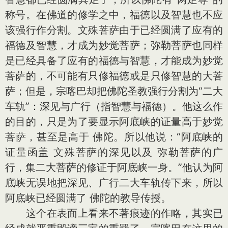
称号。在佛道的修学之中，福德以及智慧也不应
该强行作分割。文殊菩萨由于已经圆满了应有的
福德及智慧，才成为妙觉菩萨；弥勒菩萨也同样
是已经具备了应有的福德与智慧，才能成为妙觉
菩萨的，不可能有只修福德或是只修智慧的大菩
萨；但是，宗喀巴却把佛陀圣教强行分割为“二大
车轨”：深见与广行（指智慧与福德）。他这么作
的目的，只是为了要显示阿底峡的证量高于妙觉
菩萨，甚至是高于 佛陀。所以他说：“阿底峡的
证量函盖 文殊菩萨的深见以及 弥勒菩萨的广
行，集二大菩萨的修证于阿底峡一身。”他认为阿
底峡无误地把深见、广行二大车轨传下来，所以
阿底峡已经圆满了 佛陀的教导传授。
这个在表面上看来不著痕迹的作略，其实已