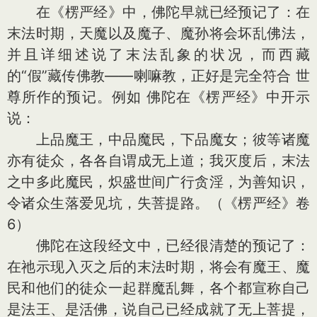
在《楞严经》中，佛陀早就已经预记了：在
末法时期，天魔以及魔子、魔孙将会坏乱佛法，
并且详细述说了末法乱象的状况，而西藏
的“假”藏传佛教——喇嘛教，正好是完全符合 世
尊所作的预记。例如 佛陀在《楞严经》中开示
说：
上品魔王，中品魔民，下品魔女；彼等诸魔
亦有徒众，各各自谓成无上道；我灭度后，末法
之中多此魔民，炽盛世间广行贪淫，为善知识，
令诸众生落爱见坑，失菩提路。（《楞严经》卷
6）
佛陀在这段经文中，已经很清楚的预记了：
在祂示现入灭之后的末法时期，将会有魔王、魔
民和他们的徒众一起群魔乱舞，各个都宣称自己
是法王、是活佛，说自己已经成就了无上菩提，