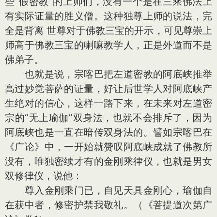
些“假密教”的上师们，没有一个是在三乘佛法上
有实际证量的胜义僧。这种独尊上师的说法，完
全是背离 世尊对于佛教三宝的开示，可见尊崇上
师高于佛教三宝的喇嘛教学人，正是外道而不是
佛弟子。
也就是说，宗喀巴把左道密教的阿底峡推举
高过妙觉菩萨的证量，好让后世学人对阿底峡产
生绝对的信心，这样一路下来，在未来对左道密
宗的“无上瑜伽”双身法，也就不会排斥了，因为
阿底峡也是一直在暗传双身法的。譬如宗喀巴在
《广论》中，一开始就赞叹阿底峡成就了佛教所
没有，唯独密续才有的金刚乘律仪，也就是男女
双修律仪，说他：
尊入金刚乘门已，自见天具金刚心，瑜伽自
在获中者，修密护禁我敬礼。（《菩提道次第广