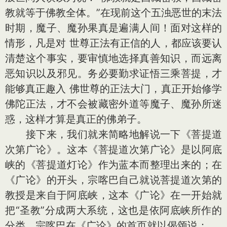
教就等于佛教全体。”在现前这个五浊恶世的末法
时期，魔子、魔孙果真是遍满人间！面对这样的
情形，凡是对 世尊正法有正信的人，都应该要认
清楚这个事实，要审慎地选择真善知识，而远离
恶知识以及邪见。务必要勤求证悟三乘菩提，才
能够真正趣入 佛世尊的正法大门，真正开始修学
佛陀正法，才不会被藏密外道等魔子、魔孙所迷
惑，这样才算是真正的佛弟子。
接下来，我们就来简略地解说一下《菩提道
次第广论》。这本《菩提道次第广论》是以阿底
峡的《菩提道灯论》作为蓝本而整理出来的；在
《广论》的开头，宗喀巴自己就说菩提道次第的
教授是来自于阿底峡，这本《广论》在一开始就
把“圣教”分成两大系统，这也是依阿底峡所作的
分类。宗喀巴在《广论》的首页就以偈颂说：