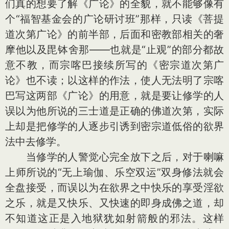
们真的想要了解《广论》的全貌，就不能够像有
个“福智基金会的广论研讨班”那样，只读《菩提
道次第广论》的前半部，后面和密教部相关的奢
摩他以及毘钵舍那——也就是“止观”的部分都故
意不教，而宗喀巴接续所写的《密宗道次第广
论》也不读；以这样的作法，使人无法明了宗喀
巴写这两部《广论》的用意，就是要让修学的人
误以为他所说的三士道是正确的佛道次第，实际
上却是把修学的人逐步引诱到密宗道低俗的欲界
法中去修学。
当修学的人警觉心完全放下之后，对于喇嘛
上师所说的“无上瑜伽、乐空双运”双身修法就会
全盘接受，而误以为在欲界之中快乐的享受淫欲
之乐，就是又快乐、又快速的即身成佛之道，却
不知道这正是入地狱犹如射箭般的邪法。这样