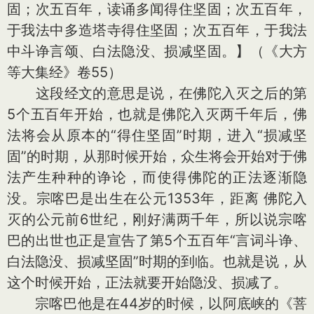
固；次五百年，读诵多闻得住坚固；次五百年，
于我法中多造塔寺得住坚固；次五百年，于我法
中斗诤言颂、白法隐没、损减坚固。】（《大方
等大集经》卷55）
这段经文的意思是说，在佛陀入灭之后的第
5个五百年开始，也就是佛陀入灭两千年后，佛
法将会从原本的“得住坚固”时期，进入“损减坚
固”的时期，从那时候开始，众生将会开始对于佛
法产生种种的诤论，而使得佛陀的正法逐渐隐
没。宗喀巴是出生在公元1353年，距离 佛陀入
灭的公元前6世纪，刚好满两千年，所以说宗喀
巴的出世也正是宣告了第5个五百年“言词斗诤、
白法隐没、损减坚固”时期的到临。也就是说，从
这个时候开始，正法就要开始隐没、损减了。
宗喀巴他是在44岁的时候，以阿底峡的《菩