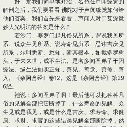
好！那我们简单地介绍，名色在声闻缘觉的
解剖之后，我们要看看 佛陀对于声闻缘觉如何给
他们答案。我们首先来看看，声闻人对于甚深微
妙大光明法的答案是什么？
若沙门、婆罗门起凡俗见所系，谓说我见所
系、说众生见所系、说寿命见所系、忌讳吉庆见
所系，尔时悉断、悉知，断其根本，如截多罗树
头，于未来世，成不生法。是名多闻圣弟子于因
缘法、缘生法如实正知，善见、善觉、善修、善
入。《杂阿含经》卷12。这是《杂阿含经》第29
6经。
祂说：多闻圣弟子啊！最后他可以把种种凡
俗的见解全部把它断掉了，什么寿命的见解、众
生见或是我见，或是什么是吉庆、求寿命、求健
康、求财、求官的这些错误见解全部断除掉，然