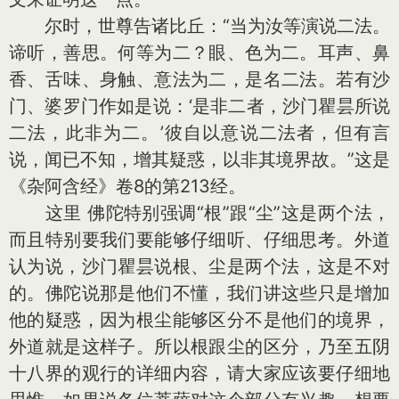
尔时，世尊告诸比丘：“当为汝等演说二法。
谛听，善思。何等为二？眼、色为二。耳声、鼻
香、舌味、身触、意法为二，是名二法。若有沙
门、婆罗门作如是说：‘是非二者，沙门瞿昙所说
二法，此非为二。’彼自以意说二法者，但有言
说，闻已不知，增其疑惑，以非其境界故。”这是
《杂阿含经》卷8的第213经。
这里 佛陀特别强调“根”跟“尘”这是两个法，
而且特别要我们要能够仔细听、仔细思考。外道
认为说，沙门瞿昙说根、尘是两个法，这是不对
的。佛陀说那是他们不懂，我们讲这些只是增加
他的疑惑，因为根尘能够区分不是他们的境界，
外道就是这样子。所以根跟尘的区分，乃至五阴
十八界的观行的详细内容，请大家应该要仔细地