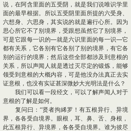
说，在阿含里面的五受阴，就是我们说唯识学里
面的最早根据。所以五受阴里面所提的六受身、
六想身、六思身，其实说的就是遍行心所。因为
思心所它不了别境界，受跟想虽然它了别境界，
可是它跟每一识的—就是六识里面的每一识—它
都有关系，它各别有它各别了别的境界，有它各
别的运行的境界；然后这些全部都涉及到意根的
关系，所以声闻人就是透过灭尽定的锻炼，能够
领受到意根的大概内容，可是他没办法真正去实
证意根，也没有实证甚深微妙大光明法是什么？
我们可以看一段经文，可以了解声闻人对于
意根的了解是如何。
复问曰：“贤者拘絺罗！有五根异行、异境
界，各各受自境界。眼根，耳、鼻、舌、身根，
此五根异行、异境界，各各受自境界。谁为彼尽