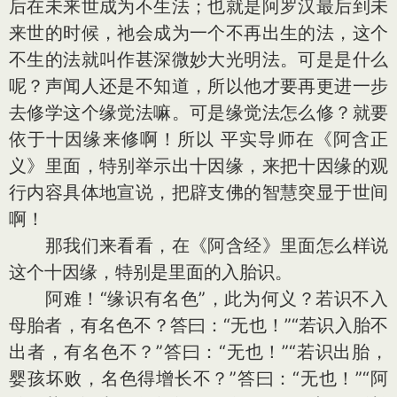
后在未来世成为不生法；也就是阿罗汉最后到未
来世的时候，祂会成为一个不再出生的法，这个
不生的法就叫作甚深微妙大光明法。可是是什么
呢？声闻人还是不知道，所以他才要再更进一步
去修学这个缘觉法嘛。可是缘觉法怎么修？就要
依于十因缘来修啊！所以 平实导师在《阿含正
义》里面，特别举示出十因缘，来把十因缘的观
行内容具体地宣说，把辟支佛的智慧突显于世间
啊！
那我们来看看，在《阿含经》里面怎么样说
这个十因缘，特别是里面的入胎识。
阿难！“缘识有名色”，此为何义？若识不入
母胎者，有名色不？答曰：“无也！”“若识入胎不
出者，有名色不？”答曰：“无也！”“若识出胎，
婴孩坏败，名色得增长不？”答曰：“无也！”“阿