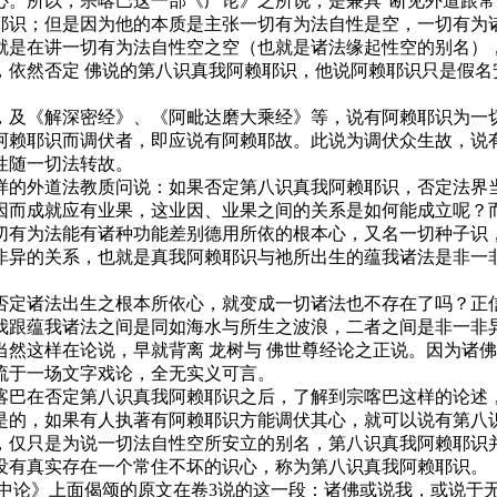
。所以，宗喀巴这一部《广论》之所说，是兼具“断见外道跟常见
识；但是因为他的本质是主张一切有为法自性是空，一切有为诸
就是在讲一切有为法自性空之空（也就是诸法缘起性空的别名）
，依然否定 佛说的第八识真我阿赖耶识，他说阿赖耶识只是假名
及《解深密经》、《阿毗达磨大乘经》等，说有阿赖耶识为一切
阿赖耶识而调伏者，即应说有阿赖耶故。此说为调伏众生故，说
性随一切法转故。
的外道法教质问说：如果否定第八识真我阿赖耶识，否定法界当
因而成就应有业果，这业因、业果之间的关系是如何能成立呢？
切有为法能有诸种功能差别德用所依的根本心，又名一切种子识
非异的关系，也就是真我阿赖耶识与祂所出生的蕴我诸法是非一
定诸法出生之根本所依心，就变成一切诸法也不存在了吗？正信
我跟蕴我诸法之间是同如海水与所生之波浪，二者之间是非一非异
然这样在论说，早就背离 龙树与 佛世尊经论之正说。因为诸
流于一场文字戏论，全无实义可言。
在否定第八识真我阿赖耶识之后，了解到宗喀巴这样的论述，
是的，如果有人执著有阿赖耶识方能调伏其心，就可以说有第八
，仅只是为说一切法自性空所安立的别名，第八识真我阿赖耶识
没有真实存在一个常住不坏的识心，称为第八识真我阿赖耶识。
论》上面偈颂的原文在卷3说的这一段：诸佛或说我，或说于