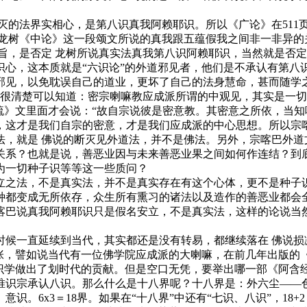
的法界实相心，是第八识真我阿赖耶识。所以《广论》在511页
 龙树《中论》这一段颂文所说的真我跟五蕴假我之间非一非异的
旨，是否定 龙树所说真实法真我第八识阿赖耶识，当然就是否
，这本质就是“六识论”的外道邪见者，他们是不承认有第八识真
邪见，以免耽误自己的道业，更坏了自己的法身慧命，甚而随学
清楚可以知道：密宗喇嘛教应成派所谓的中观见，其实是一切
疏》文里面才会说：“故自宗说彼是密意教。其密意之所依，当知
，这才是我们自宗的密意，才是我们应成派的中心思想。所以宗喀
法，就是 佛说的断灭见外道法，并不是佛法。另外，宗喀巴外道
关系？也就是说，善恶业因与未来善恶业果之间如何作连结？到
为一切种子识等等这一些质问？
之法，不是真实法，并不是真实存在有这个心体，更不是种子识
种都变成无所依存，众生所有熏习的诸法以及造作的善恶业都会
喀巴说真我阿赖耶识只是假名安立，不是真实法，这样的论说当
一直延续到当代，其实都还是没有转易，都继续落在 佛说损减
主张，譬如说当代有一位佛学院应成派的大喇嘛，在前几年出版的
学做出了划时代的贡献。但是空口无凭，要举出哪一部《阿含
唯识宗承认八识。那么什么是十八界呢？十八界是：外六尘——
6x3＝18界。如果在“十八界”中还有“七识、八识”，18+2