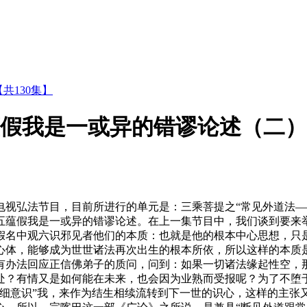
共130集】
五蕴假我是一或异的错谬论述（二）
弘法节目，目前所进行的单元是：三乘菩提之“常见外道法—
假我是一或异的错谬论述。在上一集节目中，我们谈到要来举
假名中观六识邪见者他们的本质：也就是他的根本中心思想，只是
心体，能够成为世世诸法再次出生的根本所依，所以这样的本质是
办法回应正信佛弟子的质问，问到：如果一切诸法缘起性空，那
处？有情又是如何能在未来，也会因为业熟而受报呢？为了不堕
细意识”我，来作为结生相续流转到下一世的识心，这样的主张又