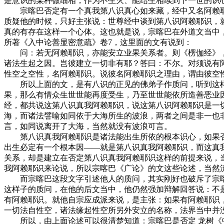
是意识的某种微细相，作为不生灭、能结生相续到下一世的识心
宗喀巴否定有一个真我第八识真心如来藏，经中又名阿赖耶
质疑他的时候，只好主张说：世尊经中谈到第八识阿赖耶识，
真的有存在这样一个心体。这也就是说，宗喀巴在外道文当中
所著《入中论善显密意疏》卷7，这里面的文有说到：
问：若无阿赖耶识，亦能安立业果关系者。则《楞伽经》，
诸法生起之因。岂彼建立一切非有耶？答曰：不尔。对须说有
性空之空性，名阿赖耶识。说彼名阿赖耶识之理由，谓由彼空
所以上面的文，是有八识的正见的佛弟子作质问，听到这样
果，那么有情众生世世能再度受生，乃至世世能依所造善恶业
经，都共说这第八识真我阿赖耶识，说这第八识阿赖耶识是一
海，而诸法譬喻如同依于大海所生的波浪，两者之间是非一也
言，如同说离开了大海，当然就没有波浪可言。
第八识真我阿赖耶识是诸法能出生所依的根本识心，如果否
出生必定有一个根本因——就是第八识真我阿赖耶识，而这真
关系，却是建立在否定第八识真我阿赖耶识这样的前提来说，当
我阿赖耶识来论说，所以宗喀巴《广论》的文这些论述，当然
而宗喀巴这段文字引述他人的质问，其实刚好也破斥了宗喀巴
这样子的质问，在他的后文当中，他仍然强加辩解回答说：不
有阿赖耶识。就他自宗应成派来说，是主张：如果有阿赖耶识
一切法自性空，诸法缘起性空所另外安立的名称，法界当中并
所以，由上面论述可以很清楚知道：宗喀巴是否定 龙树《中