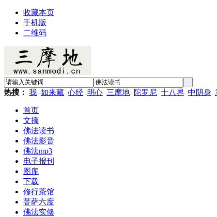
收藏本页
手机版
二维码
热搜：
我
如来藏
心经
明心
三摩地
陀罗尼
十八界
中阴身
首页
文摘
佛法读书
佛法影音
佛法mp3
电子报刊
图库
下载
修行茶馆
菩萨六度
佛法实修