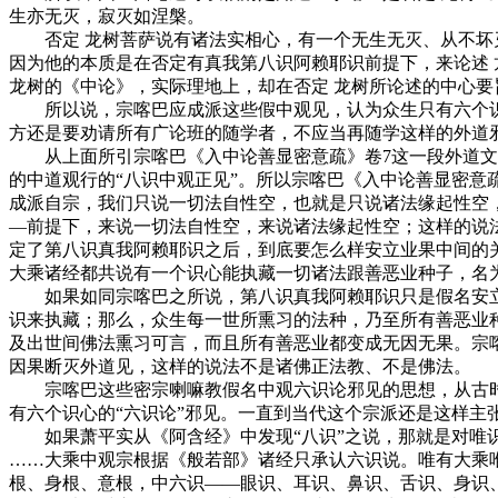
生亦无灭，寂灭如涅槃。
否定 龙树菩萨说有诸法实相心，有一个无生无灭、从不坏灭
因为他的本质是在否定有真我第八识阿赖耶识前提下，来论述
龙树的《中论》，实际理地上，却在否定 龙树所论述的中心要
所以说，宗喀巴应成派这些假中观见，认为众生只有六个识心
方还是要劝请所有广论班的随学者，不应当再随学这样的外道
从上面所引宗喀巴《入中论善显密意疏》卷7这一段外道文很
的中道观行的“八识中观正见”。所以宗喀巴《入中论善显密意
成派自宗，我们只说一切法自性空，也就是只说诸法缘起性空
—前提下，来说一切法自性空，来说诸法缘起性空；这样的说
定了第八识真我阿赖耶识之后，到底要怎么样安立业果中间的
大乘诸经都共说有一个识心能执藏一切诸法跟善恶业种子，名
如果如同宗喀巴之所说，第八识真我阿赖耶识只是假名安立
识来执藏；那么，众生每一世所熏习的法种，乃至所有善恶业
及出世间佛法熏习可言，而且所有善恶业都变成无因无果。宗
因果断灭外道见，这样的说法不是诸佛正法教、不是佛法。
宗喀巴这些密宗喇嘛教假名中观六识论邪见的思想，从古时候
有六个识心的“六识论”邪见。一直到当代这个宗派还是这样
如果萧平实从《阿含经》中发现“八识”之说，那就是对唯识
……大乘中观宗根据《般若部》诸经只承认六识说。唯有大乘
根、身根、意根，中六识——眼识、耳识、鼻识、舌识、身识、意识。