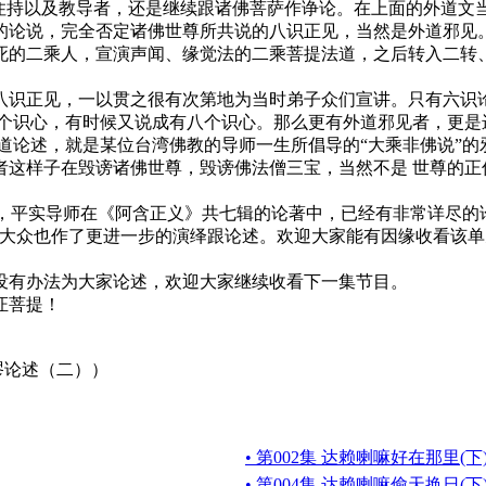
持以及教导者，还是继续跟诸佛菩萨作诤论。在上面的外道文当
的论说，完全否定诸佛世尊所共说的八识正见，当然是外道邪见
死的二乘人，宣演声闻、缘觉法的二乘菩提法道，之后转入二转
正见，一以贯之很有次第地为当时弟子众们宣讲。只有六识论
六个识心，有时候又说成有八个识心。那么更有外道邪见者，更是
道论述，就是某位台湾佛教的导师一生所倡导的“大乘非佛说”
者这样子在毁谤诸佛世尊，毁谤佛法僧三宝，当然不是 世尊的正
，平实导师在《阿含正义》共七辑的论著中，已经有非常详尽的
为大众也作了更进一步的演绎跟论述。欢迎大家能有因缘收看该单
有办法为大家论述，欢迎大家继续收看下一集节目。
证菩提！
谬论述（二））
• 第002集 达赖喇嘛好在那里(下
• 第004集 达赖喇嘛偷天换日(下