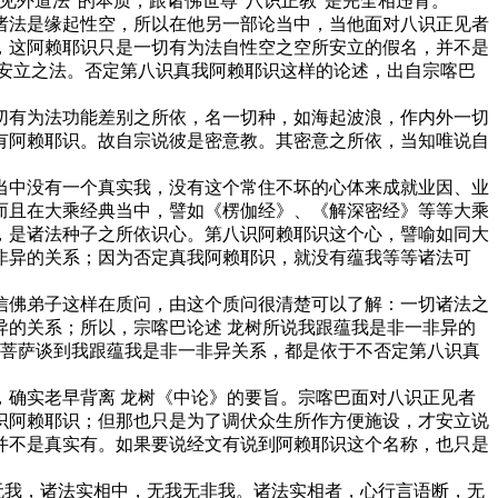
外道法”的本质，跟诸佛世尊“八识正教”是完全相违背。
法是缘起性空，所以在他另一部论当中，当他面对八识正见者
，这阿赖耶识只是一切有为法自性空之空所安立的假名，并不是
安立之法。否定第八识真我阿赖耶识这样的论述，出自宗喀巴
有为法功能差别之所依，名一切种，如海起波浪，作内外一切
有阿赖耶识。故自宗说彼是密意教。其密意之所依，当知唯说自
中没有一个真实我，没有这个常住不坏的心体来成就业因、业
而且在大乘经典当中，譬如《楞伽经》、《解深密经》等等大乘
，是诸法种子之所依识心。第八识阿赖耶识这个心，譬喻如同大
非异的关系；因为否定真我阿赖耶识，就没有蕴我等等诸法可
佛弟子这样在质问，由这个质问很清楚可以了解：一切诸法之
的关系；所以，宗喀巴论述 龙树所说我跟蕴我是非一非异的
佛菩萨谈到我跟蕴我是非一非异关系，都是依于不否定第八识真
确实老早背离 龙树《中论》的要旨。宗喀巴面对八识正见者
识阿赖耶识；但那也只是为了调伏众生所作方便施设，才安立说
并不是真实有。如果要说经文有说到阿赖耶识这个名称，也只是
无我，诸法实相中，无我无非我。诸法实相者，心行言语断，无