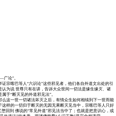
—广论”。
证宗喀巴等人“六识论”这些邪见者，他们各自外道文出处的引
认为说 世尊只有在讲，告诉大众世间一切法是缘生缘灭、诸
属于“断灭见的外道邪见法”。
么这一世一切诸法坏灭之后，有情众生如何相续到下一世而能
于这样的一切归于断灭的无因无果断灭见当中，宗喀巴等人只好
堕回到 佛说的“常见外道”邪见法当中了；也就是把意识心，或