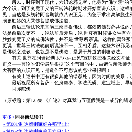
所以，时序到了现代，六识论邪见者，他身为“佛学院”的住
六个识，到了究竟了义的三转法轮时期才开始宣讲八识；这样
见，当然是从初转阿含期就依八识正见，为急于求出离解脱生
演更胜妙的大乘佛菩提成佛法道。
前后三转法轮来宣演三乘菩提佛法，都依诸佛菩萨共说的八识
法是前后次第不一，说法前后矛盾，说 世尊有时候讲众生有
胜妙究竟了义的成佛法教，并不是 世尊所亲说。这样的离经叛
更说：世尊三转法轮前后说法不一、互相矛盾。这些六识邪见
是佛说之法教，也就是不是佛教，是属于外道的喇嘛教法。
有关 世尊在阿含经典以“八识正见”宣讲这些相关经文举证
正义——兼论唯识学最早根据”这个节目当中，由诸位亲教师
大菩萨的八识正见，是造作不可思议的恶业果报啊！
有关上述书中还有很多其他的错谬处，因为时间的关系，没
最后祝愿所有菩萨：色身康泰、学法无碍、道业增上、早
阿弥陀佛！
（原标题：第125集 《广论》对真我与五蕴假我是一或异的错
更多
>
同类佛法读书
• 第001集 达赖喇嘛好在那里(上)
• 第003集 达赖喇嘛偷天换日(上)