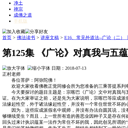
净土
禅宗
成佛之道
手机版
首页
>
佛法读书
>
讲座文稿
>
E16、常见外道法--广论（二）【
第125集 《广论》对真我与
日期：2018-07-13
正村老师
各位菩萨：阿弥陀佛！
欢迎大家收看佛教正觉同修会所为您准备的三乘菩提系列电视
今天要探讨的题目主题是：宗喀巴《广论》文中对真我与五蕴
证。在为大家举证之前，还是先为大家说明，宗喀巴等应成派
法缘起性空，外于诸法缘起性空，并没有一个常住世世不坏的
因为，这些应成派假名中观师，并没有办法自圆其说，没有
够继续受生？而且，上一世所有造的善恶业因种子又是存在何
回头过来计执识蕴某一法作为常住不坏的我，因此创见所谓的“