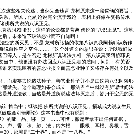
次这些相关论述，当然完全违背 龙树原来这一段偈颂的要旨，
关系。所以，他的论说完全流于戏论，表相上好像在赞扬传承
定诸佛所共说的八识正见。
我阿赖耶识，这样的论说都是背离 佛说的“八识正见”。这地
之后，未来造下破法恶业而不自知啊！
法空的断灭见，不是 龙树所弘扬的依第八识真我阿赖耶识所作
唯说自性空之空性……。”这个外道文的意思在说：所以我们应
巴等人，是在否定 龙树所说诸法实相—第八识真我阿赖耶识
文当中，他更没有办法回应八识正见者的质问，问到：有关否
底谁来实现应有的善恶业报？而善恶业种子又将存在何处？以及
，而虚妄去说诸法种子、善恶业种子并不是由这第八识阿赖耶
全部散失。这个道理如果会成立，那法界当中就没有所谓世间法
然是外道法教，当然是外道所说诸法坏灭之后，皆归于空无的无
计执当中；继续把 佛所共说的八识正见，损减成为说众生只
《破魔金刚箭雨论》这本书当中他有说到：
经》的哪一品、哪一页，……可惜，撒谎者拿不出任何证据，
色、声、香、味、触、法，内六根——眼根、耳根、鼻根，舌
＝20，那就是“二十界”，而不是“十八界。”