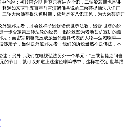
中他说：初转阿含期 世尊只有讲六个识，二转般若期也是讲
。释迦如来两千五百年前宣演诸佛共说的三乘菩提佛法八识正
、三转大乘佛菩提法道时期，依然是依八识正见，为大乘菩萨开
外道邪见者，才会这样子毁谤诸佛世尊法教，毁谤 世尊的说
进一步否定第三转法轮的经典，倡说这些为诸地菩萨宣讲的最
的邪见；而密宗喇嘛教应成派当代最具代表的人物—达赖喇嘛—
信佛弟子，当然是外道邪见者；他们的所说当然不是佛法，不
论述；另外，我们在电视弘法另外一个单元：“三乘菩提之阿含
元的节目，就可以知道上述这位喇嘛书中，这样在否定 世尊跟
)
)