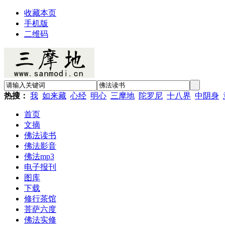
收藏本页
手机版
二维码
热搜：
我
如来藏
心经
明心
三摩地
陀罗尼
十八界
中阴身
首页
文摘
佛法读书
佛法影音
佛法mp3
电子报刊
图库
下载
修行茶馆
菩萨六度
佛法实修