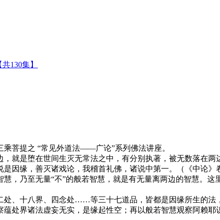
共130集】
菩提之 “常见外道法——广论”系列佛法讲座。
，就是堕在世间生灭无常法之中，有分别执著，被无数落在两
是因缘，善灭诸戏论，我稽首礼佛，诸说中第一。（《中论》卷
，乃至无量“不”的般若智慧，就是有无量离两边的智慧。这
处、十八界、四念处……等三十七道品，皆都是因缘所生的法，
察蕴处界诸法虚妄无实，是缘起性空；再以般若智慧观察阿赖耶