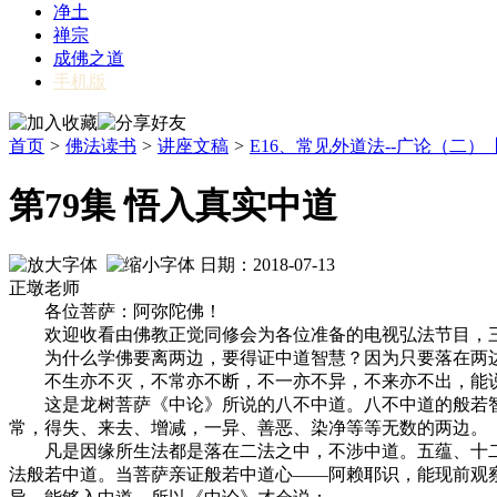
净土
禅宗
成佛之道
手机版
首页
>
佛法读书
>
讲座文稿
>
E16、常见外道法--广论（二）【
第79集 悟入真实中道
日期：2018-07-13
正墩老师
各位菩萨：阿弥陀佛！
欢迎收看由佛教正觉同修会为各位准备的电视弘法节目，三乘
为什么学佛要离两边，要得证中道智慧？因为只要落在两边
不生亦不灭，不常亦不断，不一亦不异，不来亦不出，能说
这是龙树菩萨《中论》所说的八不中道。八不中道的般若智慧
常，得失、来去、增减，一异、善恶、染净等等无数的两边。
凡是因缘所生法都是落在二法之中，不涉中道。五蕴、十二
法般若中道。当菩萨亲证般若中道心——阿赖耶识，能现前观