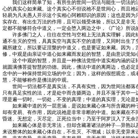
我们这样简单了知，有所生的世间一切法与能生一切法的法界
心的真实心如来藏。这个真实心不但说祂不是世间心，而且祂
轻易为凡夫愚人开示这个实相心阿赖耶识的原因；这也是因为
实存在、有出生万法的作用，且可以领受体验，所以又是非无
定都不能够符合中道义，一定会堕入两边之中，《广论》所说
许多佛门之人，往往在空性与空相上无法真实理解，因此错
通不生灭的空性，具真实空与真实不空的道理，又同时出生了
藏所建立，所以要证涅槃的中道义，也是要证如来藏。因为，
修，中观是由亲证中道心如来藏而发起的智慧，是由意识觉知
这个中观的智慧，并且是一种佛法觉悟中道实相内涵的证转
就圆满佛菩提智慧的功德。因此，佛法中道的离两边，也必定
念中的一种保持世间立场的中立；因为，这样的假想观念，或
慧，不能够称作是佛法的中观。
世间一切法都不是真实法，不具有实性，因为世间法都落在
只有具足实性的法，才是处中而含摄两边，并且不落于其中一
理是遍一切时、一切处，不变的真理；中道的真实理，无论是
如来藏中道的另一层意涵，是说如来藏心体与所含藏的种子
却有变易、有作用，因此说祂是非常非断的中道。如来藏在不
昏迷、无想定，灭尽定、正死位当中；乃至于阿罗汉入了无余
如来藏心体是非无常法，但却含藏著诸法的种子—异熟以及
来说整体的如来藏心体自在，不生灭、不增减；以非无变异来