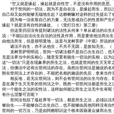
“空义就是缘起，缘起就是自性空，不是没有作用的意思。
对于世间的一切法，因为不是自在法，是缘起而生，所以没
自己却又如何能够无端地生起？达赖喇嘛对这样的过失提出了
因为每一法依靠自己的力量，无法形成自己的性质和产生作
缘起？就是没有自性的缘故。（《觉灯日光》第三册）
但这里仍旧没有提到诸法的法性从何来？单从诸法的出生来
说：“不能以自法出生自法的法性及作用，而是要依他法而出
由他法所生，但是很明显地，这是与龙树菩萨《中观》所说的
诸法不自生，亦不从他生，不共不无因，是故知无生。（《
龙树菩萨明明说，世间一切诸法都不是自己出生自己，也不
充是法界当中的实相心，随意安置有能生一切法的实相，以为
这“一切法”只是在现象界的所生之法，也就是世间的生灭无
法，但佛法中还有出世间法的存在。虽然出世间法是施设的名
附在世间法上才存在的，不能把名相的施设的先后，拿来当作
相反地，若无出世间法，则不会有世间法的出生与存在。既
是在属于生灭无常的世间法之中。既然一切世间法都是所生之
何一个能生之法的实性法，这样如何能让所生之法无中生有呢
有什么涅槃可言呢？
世间法包括了蕴处界等一切法，都是所生之法，必须以法界
够自生——不能够自己出生自己，也不能够由其他同样没有自
世间的一切万法，乃是由阿赖耶识这个根本因藉著众缘而出生