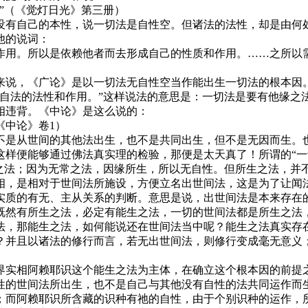
”（《觉灯日光》第三册）
有自己的本性，说一切法是自性空。但诸法的法性，却是由何处
他的说词：
用。所以是依赖他者而去形成自己的性质和作用。……之所以需
说，《广论》是以一切法无自性空当作能出生一切法的根本因。
生自法的法性和作用。”这样说法的意思是：一切法是要有他缘之
相违背。《中论》是这么说的：
中论》卷1）
是从世间的其他法出生，也不是共同出生，但不是无因而生。也
这样便能够通过佛法真实理的检验，那便是太天真了！所谓的“一
常之法；因为无常之法，因缘所生，所以无自性。但所生之法，并
相，是相对于世间法所施设，方便立名出世间法，这是为了让闻
实质的有无、主从关系的判断。意思是说，出世间法是本来存在
然有所生之法，必定有能生之法，一切的世间法都是所生之法，
法，那能生之法，如何能说还在世间法当中呢？能生之法真实存
？并且以诸法的修行而言，若无出世间法，则修行变成毫无意义
实相阿赖耶识这个能生之法为主体，在确立这个根本因的前提之
性的世间法所出生，也不是自己与其他没有自性的法共同运作而
；而阿赖耶识所含藏的识种有祂的自性，由于个别识种的运作，