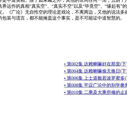
作是中道实相。除了如来藏之外，其他的世间任何一法，五阴十
作的真相“真实空”、“真实不空”以及“毕竟空”、“缘起有”
义。《广论》无自性空的理论是戏论，不离两边，又他的说法多
的包装与谎言，都不能掩盖这个事实，是不可能证中道智慧的。
• 第002集 达赖喇嘛好在那里(下
• 第004集 达赖喇嘛偷天换日(下
• 第006集 上士道般若波罗蜜多(
• 第008集 平议广论中的别学奢
• 第010集 二乘及大乘所修的止