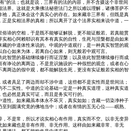
有”的法；也就是说，三界有的法的内容，并不含摄这个非世间
相法界。这就是大乘佛法秘密法门之所以难以理解，诸佛菩萨不
作祂，真正体会这个真实心的存在。如来藏非三界有，但既是真
，正是实相法界的真相；所以离开了这个法界实相来说中道，一
俗谛的空相，于是既不能够证解脱，更不能证般若。若真能贯
界实相心阿赖耶识有其本有真实的自性，生死与涅槃都是由如来
来藏的中道体性来说的。中观的中道观行，是一种真实智慧的观
以自心如来为体，若离自心如来，则无般若中观可言。
此智慧的基础继续修行而证涅槃；以及依此智慧继续修行而成
而有诤论的离两边，不是意识施设的一种假想的观念，或者在心
不离两边的假中观，都不能解脱生死，更没有实证般若实相的智
或者具足了两边而却不涉中道，这些都不是实性而是世间法；
的不二实性。中道的立论基础一定是一种真实道理，这种真实道
，也必然是真实可证，而且是务实可行的。
道性。如来藏虽本体永不坏灭，真实如如；含藏一切染净种子
乃至到圆满究竟的佛地当中；或者在有情的五无心位——眠熟、
，不是常，所以才说实相心有作用，真实而不空。以非无变异
此如来藏也是非有作用、非无作用。这样由如来藏非常、非无