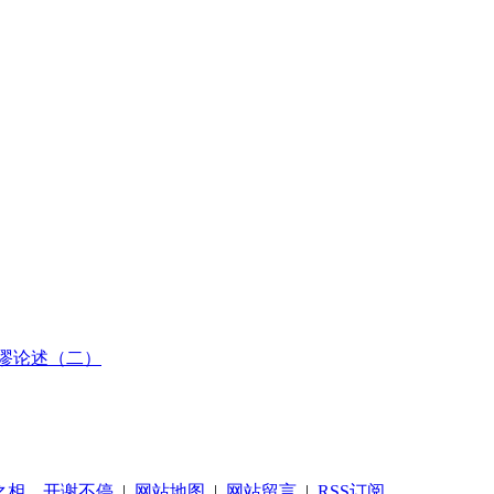
错谬论述（二）
之相，开谢不停
|
网站地图
|
网站留言
|
RSS订阅