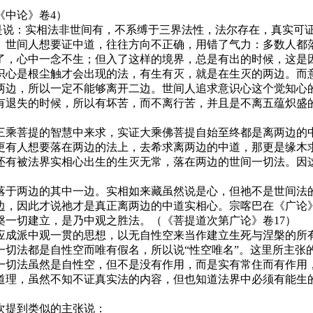
中论》卷4）
是说：实相法非世间有，不系缚于三界法性，法尔存在，真实可证
。世间人想要证中道，往往方向不正确，用错了气力：多数人都
了，心中一念不生；但入了这样的境界，总是有出的时候，这是
心是根尘触才会出现的法，有生有灭，就是在生灭的两边。而意
两边，所以一定不能够离开二边。世间人追求意识心这个觉知心
有退失的时候，所以有坏苦，而不离行苦，并且是不离五蕴炽盛
乘菩提的智慧中来求，实证大乘佛菩提自始至终都是离两边的中
更有人想要落在两边的法上，去希求离两边的中道，那更是缘木
还有被法界实相心出生的生灭无常，落在两边的世间一切法。因
于两边的其中一边。实相如来藏虽然说是心，但祂不是世间法的
，因此才说祂才是真正离两边的中道实相心。宗喀巴在《广论》
一切建立，是乃中观之胜法。（《菩提道次第广论》卷17）
成派中观一贯的思想，以无自性空来当作建立生死与涅槃的所
法都是自性空而唯有假名，所以说“性空唯名”。这里所主张
一切法虽然是自性空，但不是没有作用，而是实有常住而有作用
道理，虽然不知不证真实法的内容，但也知道法界中必须有能生
。
提到类似的主张说：