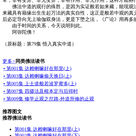
常，非有变异、非无变异，非有作用、非无作用，这样才能称
佛法中道的观行的殊胜，是因为实证般若如来藏，能现观法界运
来藏具有藉缘出生生起万法的真实自性，这正是般若中观的真
后必定导向无上瑜伽双身法，更是下堕之法，《广论》用再多
由于时间的关系，今天说明到此。
阿弥陀佛！
（原标题：第79集 悟入真实中道）
更多
>
同类佛法读书
• 第001集 达赖喇嘛好在那里(上)
• 第003集 达赖喇嘛偷天换日(上)
• 第005集 上士道般若波罗蜜多(上)
• 第007集 四摄法及根本定与后得时
• 第009集 修学止观之岔路-外道所修的止观
推荐图文
推荐佛法读书
第001集 达赖喇嘛好在那里(上)
第002集 达赖喇嘛好在那里(下)