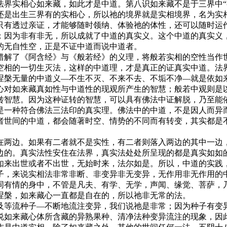
实相心如来藏，如此才是中道。第八识如来藏不是于三界中“
还是出生三界有的实相心，所以祂的境界就是实相境界，名为实
只有透过亲证，才能够随时领纳、体验祂的体性，还可以随时运
；因为非有非无，所以成就了中道的真实义。这个中道的真实义
的无自性空，正是不证中道而说中道者。
解了《阿含经》与《般若经》的义理，将般若实相的空性当作世
空相的一切生灭法，这样的中道理，才是真正的证真实中道。法
涅槃无量的中道义—不生不灭、不来不去、不垢不净—就是依如
心对如来藏真如性与中道性的现观所产生的智慧；般若中观则是
智慧。因为这种证转的智慧，可以具有佛法中证解脱，乃至能依
是一种符合佛法三法印的真实理。佛法中的中道，不是因人而异
者世间的中道，都会随著时空、情势的不同而有转变，其实都是
两边。如果有二者就不是实性，有二者则落入两边的其中一边，
边的。真实法性安住在法界，真实法处处所呈现的都是真实如如
如来出世或者不出世，无始时来，法尔如是。所以，中道的实践
，来说实相法非常非断、非变异非无变异，无作用非无作用的中
同有情的身中，不管是凡夫、有学、无学，声闻、缘觉、菩萨，
涅槃，如来藏心一直都是自在的，所以祂非无常的法。
等流种子—不断地流注变异，我们说祂是非常；因为种子有变异
说如来藏心体所含藏的异熟果种、清净法种变异流注的现象，因