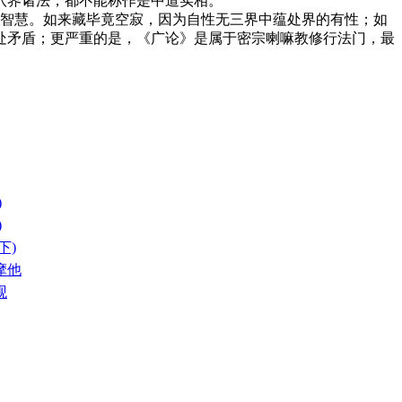
八界诸法，都不能称作是中道实相。
的智慧。如来藏毕竟空寂，因为自性无三界中蕴处界的有性；如
处矛盾；更严重的是，《广论》是属于密宗喇嘛教修行法门，最
)
)
下)
摩他
观