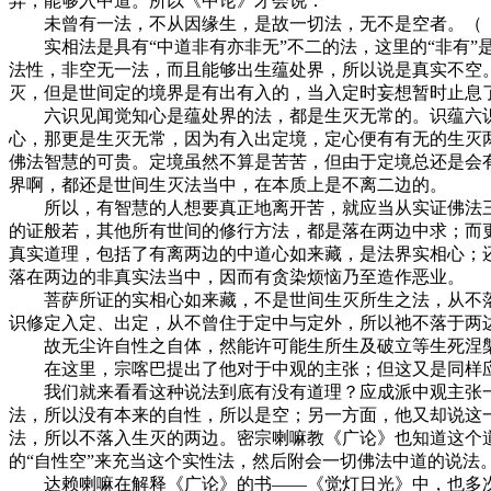
异，能够入中道。所以《中论》才会说：
未曾有一法，不从因缘生，是故一切法，无不是空者。（《
实相法是具有“中道非有亦非无”不二的法，这里的“非有”
法性，非空无一法，而且能够出生蕴处界，所以说是真实不空
灭，但是世间定的境界是有出有入的，当入定时妄想暂时止息
六识见闻觉知心是蕴处界的法，都是生灭无常的。识蕴六识
心，那更是生灭无常，因为有入出定境，定心便有有无的生灭
佛法智慧的可贵。定境虽然不算是苦苦，但由于定境总还是会
界啊，都还是世间生灭法当中，在本质上是不离二边的。
所以，有智慧的人想要真正地离开苦，就应当从实证佛法三
的证般若，其他所有世间的修行方法，都是落在两边中求；而
真实道理，包括了有离两边的中道心如来藏，是法界实相心；
落在两边的非真实法当中，因而有贪染烦恼乃至造作恶业。
菩萨所证的实相心如来藏，不是世间生灭所生之法，从不落
识修定入定、出定，从不曾住于定中与定外，所以祂不落于两边
故无尘许自性之自体，然能许可能生所生及破立等生死涅槃
在这里，宗喀巴提出了他对于中观的主张；但这又是同样应
我们就来看看这种说法到底有没有道理？应成派中观主张一切
法，所以没有本来的自性，所以是空；另一方面，他又却说这
法，所以不落入生灭的两边。密宗喇嘛教《广论》也知道这个
的“自性空”来充当这个实性法，然后附会一切佛法中道的说法
达赖喇嘛在解释《广论》的书——《觉灯日光》中，也多次