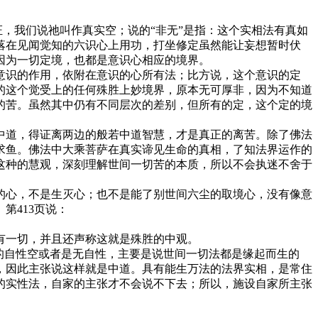
，我们说祂叫作真实空；说的“非无”是指：这个实相法有真如
落在见闻觉知的六识心上用功，打坐修定虽然能让妄想暂时伏
因为一切定境，也都是意识心相应的境界。
识的作用，依附在意识的心所有法；比方说，这个意识的定
的这个觉受上的任何殊胜上妙境界，原本无可厚非，因为不知道
的苦。虽然其中仍有不同层次的差别，但所有的定，这个定的境
道，得证离两边的般若中道智慧，才是真正的离苦。除了佛法
求鱼。佛法中大乘菩萨在真实谛见生命的真相，了知法界运作的
这种的慧观，深刻理解世间一切苦的本质，所以不会执迷不舍于
心，不是生灭心；也不是能了别世间六尘的取境心，没有像意
第413页说：
有一切，并且还声称这就是殊胜的中观。
的自性空或者是无自性，主要是说世间一切法都是缘起而生的
，因此主张说这样就是中道。具有能生万法的法界实相，是常住
的实性法，自家的主张才不会说不下去；所以，施设自家所主张