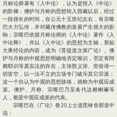
月称论师著有《入中论》，认为是悟入《中论》
的阶梯；佛护与月称的思想转入西藏以后，经过
一段很长的时间，在公元十五世纪左右，有宗喀
巴大力弘传，并对藏传佛教的发展产生很大的影
响；宗喀巴依据月称论师的《入中论》著作《入
中论释》，并以《入中论》的思想为主轴，剪贴
大乘经论的内容，成为《菩提道次第广论》。佛
护与月称的中观思想明确地否定唯识，否定有阿
赖耶识等真实法的存在，主张胜义谛、世俗谛一
切皆空，以一法不立的立场专门破斥其它宗派；
这一个自认为中观的思想脉络，就称为中观应成
派。佛护、月称、宗喀巴乃至各代达赖喇嘛等
人，都是中观应成派的代表。
宗喀巴在《广论》卷20上士道毘钵舍那道中
说：