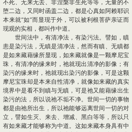
不死、无来无去、非涅槃非生死等等，无量的不
堕二边，又同时函盖二边，都是心真如阿赖耶识
本来就“如”而显现于外，可以被利根菩萨亲证而
现观的实相，都叫作中道。
世间法中，有清净法，有染污法。譬如，瞋
恚是染污法，无瞋是清净法，然而有瞋、无瞋都
是如来藏藉缘所显现，如来藏就像是一颗摩尼宝
珠，有清净的缘来时，祂就现出清净的影像；有
染污的缘来时，祂就现出染污的影像，可是这颗
摩尼宝珠却是本来自性清净，就像如来藏的真实
境界中是看不到瞋与无瞋，可是祂又能藉缘出生
染污的法，所以说祂不垢不净。世间一切的事物
都是由祂所出生，所以祂能够远离世间一切的对
立，譬如生灭、来去、增减、黑白等等，所以只
有如来藏才能够称为中道。这如来藏本身具有中