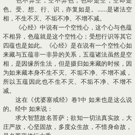
色不异空，空不异色；色即是空，空即是
色。受、想、行、识，亦复如是。……是诸法空
相，不生不灭、不垢不净、不增不减。
《心经》中说有一个空性心，这个心与色蕴
不相异，色蕴就是这个空性心；受想行识等其它
四蕴也是如此。《心经》是在说有一个空性心如
来藏与五蕴非一非异的关系，五蕴诸法虽然是空
相，是因缘所生法，但是摄归如来藏的时候，因
为如来藏本身不生不灭、不垢不净、不增不减，
所以五蕴因此也不生不灭、不垢不净、不增不
减。
这在《优婆塞戒经》卷1中 如来也是这么说
的。经中 如来说：
求大智慧故名菩萨；欲知一切法真实故，大
庄严故，心坚固故，多度众生故，不惜身命故，