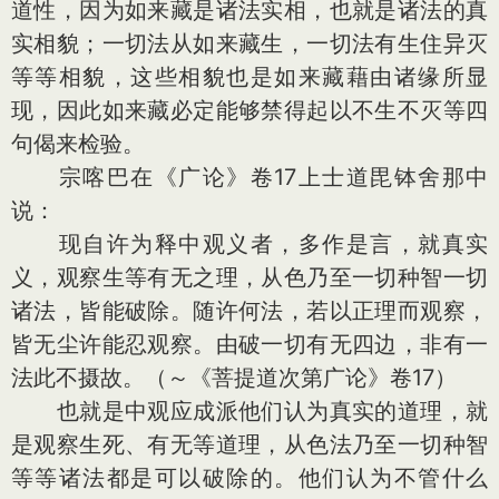
道性，因为如来藏是诸法实相，也就是诸法的真
实相貌；一切法从如来藏生，一切法有生住异灭
等等相貌，这些相貌也是如来藏藉由诸缘所显
现，因此如来藏必定能够禁得起以不生不灭等四
句偈来检验。
宗喀巴在《广论》卷17上士道毘钵舍那中
说：
现自许为释中观义者，多作是言，就真实
义，观察生等有无之理，从色乃至一切种智一切
诸法，皆能破除。随许何法，若以正理而观察，
皆无尘许能忍观察。由破一切有无四边，非有一
法此不摄故。（～《菩提道次第广论》卷17）
也就是中观应成派他们认为真实的道理，就
是观察生死、有无等道理，从色法乃至一切种智
等等诸法都是可以破除的。他们认为不管什么