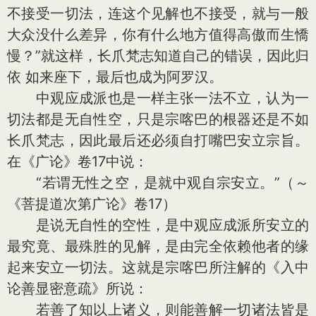
不接受一切法，连这个见解也不接受，就与一般
大众没什么差异，你有什么地方值得高傲而生憍
慢？”就这样，长爪梵志知道自己的错误，因此归
依 如来座下，最后也成为阿罗汉。
中观应成派也是一样主张一法不立，认为一
切法都是无自性空，只是宗喀巴的根器还是不如
长爪梵志，因此最后还必须自打嘴巴安立宗旨。
在《广论》卷17中说：
“若谓无性之空，是就中观自宗安立。”（～
《菩提道次第广论》卷17）
是说无自性的空性，是中观应成派所安立的
最究竟、最殊胜的见解，是由完全依赖他者的缘
起来安立一切法。这就是宗喀巴所注解的《入中
论善显密意疏》所说：
若善了知以上诸义，则能善解一切诸法皆是