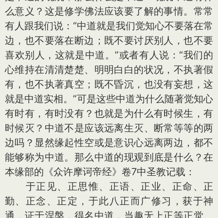
么意义？这是修学佛法应该要了解的事情。常常
有人跟我们说：“中道就是我们觉知心不要落在常
边，也不要落在断边；既不要讨厌别人，也不要
喜欢别人，这就是中道。”或者有人说：“我们的
心维持在清清楚楚、明明白白的状况，不执著假
有，也不执著真空；既不昏沉，也没有妄想，这
就是中道实相。”可是这些中道为什么随著觉知心
有时有，有时没有？也就是为什么有时候生，有
时候灭？中道不是应该远离生灭、断常等等的两
边吗？显然缘起性空或是意识心远离两边，都不
能够称为中道。那么中道的现观到底是什么？在
本缘部的《众许摩诃帝经》卷7中圣教记载：
于正见、正思惟、正语、正业、正命、正
勤、正念、正定，于此八正而广修习，获于神
通，证于涅槃，得名中道，当趣无上正等正觉。