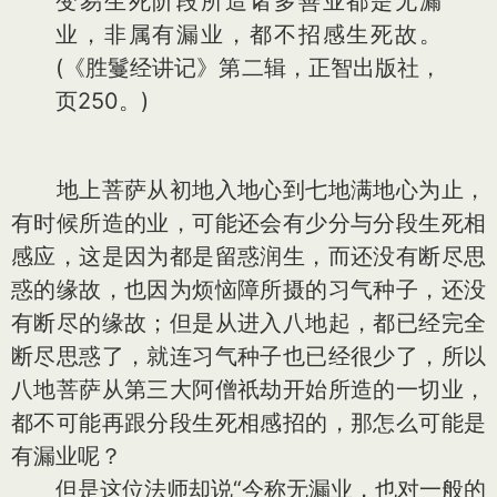
变易生死阶段所造诸多善业都是无漏
业，非属有漏业，都不招感生死故。
(《胜鬘经讲记》第二辑，正智出版社，
页250。)
地上菩萨从初地入地心到七地满地心为止，
有时候所造的业，可能还会有少分与分段生死相
感应，这是因为都是留惑润生，而还没有断尽思
惑的缘故，也因为烦恼障所摄的习气种子，还没
有断尽的缘故；但是从进入八地起，都已经完全
断尽思惑了，就连习气种子也已经很少了，所以
八地菩萨从第三大阿僧祇劫开始所造的一切业，
都不可能再跟分段生死相感招的，那怎么可能是
有漏业呢？
但是这位法师却说“今称无漏业，也对一般的