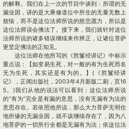
的解释。我们在上一次的节目中谈到：所谓的无
漏业因，讲的是大乘修道位中所生的无量无数上
烦恼，而不是这位法师所说的慈悲愿力，所以是
这位法师误会佛法了。接下来，我们就针对这位
法师所说的诸多错误继续来作辨正，让诸位菩萨
更坚定佛法的正知见。
这位法师在他所写的《胜鬘经讲记》中标示
重点说：【如变易生死，对一般的有为生死而名
无为生死，其实还是有为的。】(《胜鬘经讲
记》，正闻出版社，2003年4月新版二刷，页16
5。)我们从他的说法可以看到：这位法师所说
的“有为”完全是有漏的意思，没有无漏有为法的
意思存在。若依照他所说，那么大力菩萨无明住
地所缘的无漏业因，就不该继续存在了，因为八
地菩萨的一切所行全都是无漏有为法；依这位法