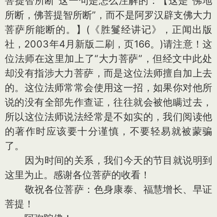
菩提智所断”这一句是怎么注解的：【这是“佛地
所断，佛菩提智所断”，而不是阿罗汉辟支佛大力
菩萨所能断的。】(《胜鬘经讲记》，正闻出版
社，2003年4月新版二刷，页166。)请注意！这
位法师在这里加上了“大力菩萨”，但经文中此处
却没有指涉大力菩萨，而是这位法师擅自加上去
的。这位法师常常会使用这一招，如果你对他所
说的没有全部先作查证，往往就会被他瞒过去，
所以这位法师说法经常是不如实的，我们阅读他
的著作时应该要十分谨慎，不要轻易就被蒙骗
了。
因为时间的关系，我们今天的节目就说明到
这里为止。感谢各位菩萨的收看！
敬祝各位菩萨：色身康泰、福慧增长、早证
菩提！