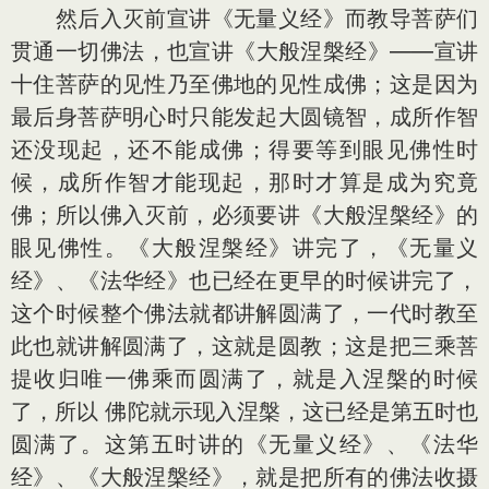
然后入灭前宣讲《无量义经》而教导菩萨们
贯通一切佛法，也宣讲《大般涅槃经》——宣讲
十住菩萨的见性乃至佛地的见性成佛；这是因为
最后身菩萨明心时只能发起大圆镜智，成所作智
还没现起，还不能成佛；得要等到眼见佛性时
候，成所作智才能现起，那时才算是成为究竟
佛；所以佛入灭前，必须要讲《大般涅槃经》的
眼见佛性。《大般涅槃经》讲完了，《无量义
经》、《法华经》也已经在更早的时候讲完了，
这个时候整个佛法就都讲解圆满了，一代时教至
此也就讲解圆满了，这就是圆教；这是把三乘菩
提收归唯一佛乘而圆满了，就是入涅槃的时候
了，所以 佛陀就示现入涅槃，这已经是第五时也
圆满了。这第五时讲的《无量义经》、《法华
经》、《大般涅槃经》，就是把所有的佛法收摄