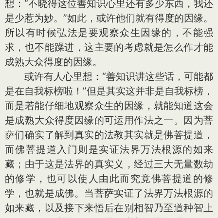
想：“不晓得这位善知识心里还有多少东西，我还
是少惹为妙。”如此，或许他们就有得度的因缘。
所以有时候弘法是要观察众生因缘的，不能强
求，也不能躁进，这主要的考虑就是怎么作才能
成熟大众得度的因缘。
或许有人心里想：“善知识讲这些话，可能都
是在自我标榜啦！”但是其实这并非是自我标榜，
而是若能仔细地观察众生的因缘，就能知道这会
是成熟大众得度因缘的可运用作法之一。因为菩
萨们确实了解到真实的法教其实就是佛菩提道，
而佛菩提道入门则是实证法界万法根源的如来
藏；由于这是法界的真实义，经过三大无量数劫
的修学，也可以使人由此而究竟佛菩提道的修
学，也就是成佛。当菩萨实证了法界万法根源的
如来藏，以及接下来悟后在别相智乃至道种智上