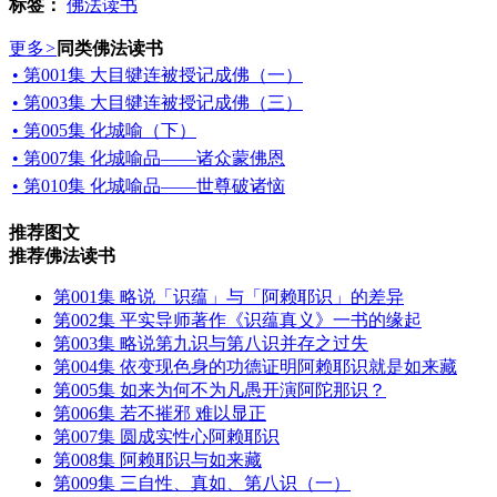
标签：
佛法读书
更多
>
同类佛法读书
• 第001集 大目犍连被授记成佛（一）
• 第003集 大目犍连被授记成佛（三）
• 第005集 化城喻（下）
• 第007集 化城喻品——诸众蒙佛恩
• 第010集 化城喻品——世尊破诸恼
推荐图文
推荐佛法读书
第001集 略说「识蕴」与「阿赖耶识」的差异
第002集 平实导师著作《识蕴真义》一书的缘起
第003集 略说第九识与第八识并存之过失
第004集 依变现色身的功德证明阿赖耶识就是如来藏
第005集 如来为何不为凡愚开演阿陀那识？
第006集 若不摧邪 难以显正
第007集 圆成实性心阿赖耶识
第008集 阿赖耶识与如来藏
第009集 三自性、真如、第八识（一）