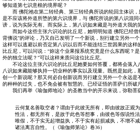
够知道第七识意根的境界呢？
而 佛陀祂在第二转经典、第三转经典所说的轮回主体识，则
是不应该将外道所堕的第六识境界，与 佛陀所说的第八识混同
谤，说为实际无有。而实际上，第八识如来藏是与外道大我的
而如今这些主张六识论的比丘尼，她明明知道 佛陀已经曾经说
背佛说”的评论，乃又自己发明了一个新说，别行建立另外一
这样可以逃避以前否定第八识以后而不能连结三世因果的这样
比丘尼，可以问说：“妳这个业果报系统究竟是什么东西呢？
外的独立法呢？”可以这样来质问这位比丘尼。
不论这位主张六识论的比丘尼她要如何答覆，都将会落入八、
八识如来藏能够执持一切业种的事实以及现量。既然是如此，那
创一个新说呢？那又何必自创新说而另行建立另外一个永远是
的种种的过失，也不免会被有智慧的、已经证悟的菩萨们所破
我们再举《瑜伽师地论》的圣教当中的开示来说，弥勒菩
云何复名善取空者？谓由于此彼无所有，即由彼故正观为
性法，都无所有，是故于此色等想事，由彼色等假说性法
唯假，不于实无起增益执，不于实有起损减执，不增不减
诸法离言自性。（《瑜伽师第论》卷36）