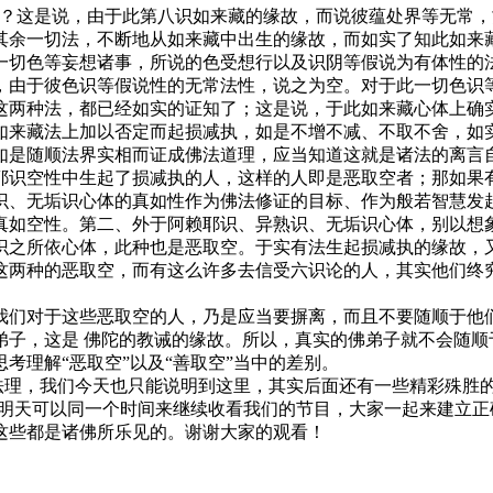
这是说，由于此第八识如来藏的缘故，而说彼蕴处界等无常，
其余一切法，不断地从如来藏中出生的缘故，而如实了知此如来
一切色等妄想诸事，所说的色受想行以及识阴等假说为有体性的
，由于彼色识等假说性的无常法性，说之为空。对于此一切色识
这两种法，都已经如实的证知了；这是说，于此如来藏心体上确
如来藏法上加以否定而起损减执，如是不增不减、不取不舍，如
如是随顺法界实相而证成佛法道理，应当知道这就是诸法的离言自
识空性中生起了损减执的人，这样的人即是恶取空者；那如果有
识、无垢识心体的真如性作为佛法修证的目标、作为般若智慧发
真如空性。第二、外于阿赖耶识、异熟识、无垢识心体，别以想
识之所依心体，此种也是恶取空。于实有法生起损减执的缘故，
这两种的恶取空，而有这么许多去信受六识论的人，其实他们终
们对于这些恶取空的人，乃是应当要摒离，而且不要随顺于他们
子，这是 佛陀的教诫的缘故。所以，真实的佛弟子就不会随顺
考理解“恶取空”以及“善取空”当中的差别。
法理，我们今天也只能说明到这里，其实后面还有一些精彩殊胜的
，明天可以同一个时间来继续收看我们的节目，大家一起来建立
这些都是诸佛所乐见的。谢谢大家的观看！