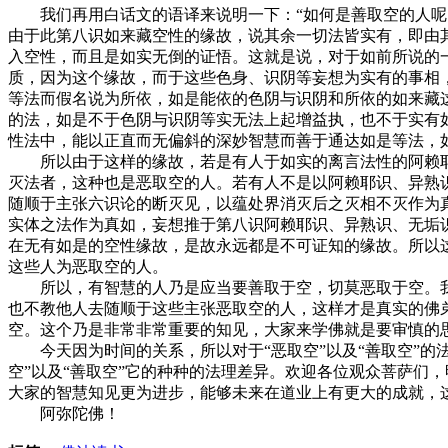
我们再用白话文的语译来说明一下：“如何是善取空的人呢？
由于此第八识如来藏空性的缘故，说其余一切法皆实有，即由
入空性，而且是如实无倒的证悟。这就是说，对于如前所说的
质，因为这个缘故，而于这些色身、识阴等妄想为实有的事相
等法而假名说为所依，如是能依的色阴与识阴和所依的如来藏
的法，如是不于色阴与识阴等实无法上起增益执，也不于实有
性法中，能以正直而无偏斜的深妙智慧而善于通达如是等法，
所以由于这样的缘故，若是有人于如实的离言法性的阿赖耶
灭法者，这种也是恶取空的人。若有人不是以阿赖耶识、异熟
随顺于主张六识论的断灭见，以蕴处界消灭后之灭相不灭作为
实体之法作为真如，妄想推于第八识阿赖耶识、异熟识、无垢
在无有如是的空性缘故，是故永远都是不可证知的缘故。所以
这些人为恶取空的人。
所以，有智慧的人乃是应当要善取于空，切莫恶取于空。我
也不教他人去随顺于这些主张恶取空的人，这样才是真实的佛弟
空。这个乃是非常非常重要的知见，大家来学佛就是要审慎的思
今天因为时间的关系，所以对于“恶取空”以及“善取空”的
空”以及“善取空”它的种种的法理差异。欢迎各位观众菩萨们
大家的智慧知见更为进步，能够未来在道业上有更大的成就，
阿弥陀佛！