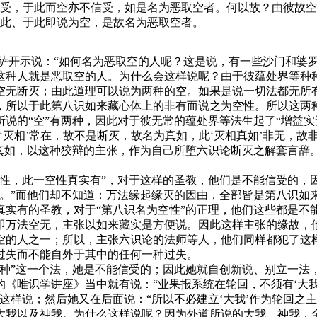
受，于此而空亦不信受，如是名为恶取空者。何以故？由彼故空
此、于此即说为空，是故名为恶取空者。
开示说：“如何名为恶取空的人呢？这是说，有一些沙门和婆罗
这种人就是恶取空的人。为什么会这样说呢？由于彼蕴处界等种
空无断灭；由此道理可以说为两种的空。如果是说一切法都无所
，所以于此第八识如来藏心体上的非有而说之为空性。所以这两
的“空”有两种，因此对于彼无常的蕴处界等法生起了“增益实无
‘灭相’常在，故不是断灭，故名为真如，此‘灭相真如’非无，故
之真如，以这种狡辩的主张，作为自己所堕六识论断灭之解套言辞
，此一空性真实有”，对于这样的圣教，他们是不能信受的，
灭。”而他们却不知道：万法缘起缘灭的因由，全部皆是第八识如
真实有的圣教，对于“第八识名为空性”的正理，他们这些都是不
即万法空无，主张以如来藏实是方便说。因此这样主张的缘故，
空的人之一；所以，主张六识论的法师等人，他们同样都犯了这
过失而不能自外于其中的任何一种过失。
”这一个法，她是不能信受的；因此她就自创新说、别立一法，
所作的《唯识学讲座》当中就有说：“业果报系统在轮回，不须有‘
这样说；然后她又在后面说：“所以不必建立‘大我’作为轮回之主
大我以及神我。为什么这样说呢？因为外道所说的大我、神我，