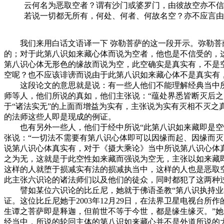
云何名为恶取空者？谓有沙门或婆罗门，由彼故空亦不信
若说一切都无所有，何处、何者、何故名空？亦不应言由
我们来用白话文语译一下 弥勒菩萨的这一段开示。弥勒菩萨
的；对于此第八识如来藏心体而说为空者，他也是不信受的，
第八识心体无形色的缘故而说为空，此空确实是真实有，不是
空呢？也不应该诽谤而说由于此第八识如来藏心体不是真实有
这段论文的意思就是说：有一些人他们不能理解经典当中所说
师等人，他们所说的真如，他们主张说：“蕴处界悉皆断灭后之
于“诸法实无”的上面而增益为实有，主张说为实有灭相不灭
的法师这些人即是现成的例证。
也有另外一些人，他们于经中所说“此第八识如来藏即是空性
张说：“一切法不需要有第八识心体即可以因缘而起、因缘而
说第八识心体真实有，对于《摄大乘论》当中所说第八识心体
之为无，这就是于此空性如来藏而强说为空无，主张以如来藏
这样的人就堕于损减实有法的损减执当中，这样的人也是恶取
此主张六识论的诸法师们以及他们的徒众，同时都犯了这两种
譬如某位六识论的比丘尼，她就于佛语圣教“第八识执持业种
证。这位比丘尼她于2003年12月29日，在法界卫星电视台
生谭之菩萨即是释迦，但前世不等于今世，都是缘生缘灭。”她
经当中，所说的轮回主体的第八识如来藏心并不是外道所说的