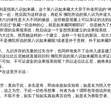
是指第八识如来藏，这个第八识如来藏大大异于外道所说的“神
在一起；然后因为这样误会，再贬斥 佛陀所说的第八识为外道大
第六识体性是大大不同的缘故，这些都是现量上可以亲证的法的
过“执藏一切业种的心，就是如来藏阿赖耶识”，但是她为了免
个所谓的业果报系统；然后由这一个妄想而新建立的业果报系统
的大过失。然而她这样的一个建立，这样一个创立的新说，却大大
是不是佛陀所说的第八识如来藏呢?或者是外于意根、外于如来藏
九识并存的无量的过失当中，也同样地免不了会掉入虚妄建立
这位比丘尼她就直接回归到 佛陀所说的第八识如来藏而去求证
不可知、不可证虚妄的业果报系统呢？所以这位比丘尼，她将来
斥。
萨在这里开示说：
空；复由于此，余实是有，即由余故如实知有；如是名为悟入空
，说之为空。于此一切色等想事，何者为余？谓即色等假说所依
、不取不舍，如实了知如实真如离言自性，如是名为善取空者。