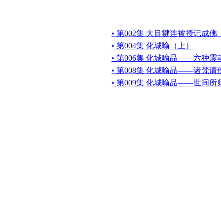
• 第002集 大目犍连被授记成
• 第004集 化城喻（上）
• 第006集 化城喻品——六种震
• 第008集 化城喻品——诸梵
• 第009集 化城喻品——世间所