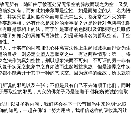
故无所有，随即由于彼蕴处界无常空的缘故而观之为空；又复
藏确实实有，而知此如来藏即是空性；如是而知空的人，名为悟
法，其实只是世间假有然而却是无常生灭，都无常住不灭的本
等妄想事相，还有什么是未说的余事呢？这是说针对色阴与识阴
实有唯是事相上的法，而于唯是事相的色阴以及识阴等也只唯假
实地了知如实的真如离言法性，如是证知者名为善取空者。于空
性。”
人，于实有的阿赖耶识心体离言法性上生起损减执而诽谤为生
起的目标，则必定会堕入恶取空之中，有这两种情形：第一、将
象之法作为真如空性，别以想象法而不可知、不可证的另一非有
又复于实无之想象中之真如法而生起增益执故，但是法界之中实
究都不能离开于其中一种的恶取空。因为这样的缘故，所以就称
所说的邪见以及主张；不但是只有自己不去随顺于他们，同时
于恶取空的邪见，真实的佛弟子乃是随顺于 佛陀所教诫的善取
法理以及圣教内涵，我们将会在下一段节目当中来说明“恶取
正确的知见，一起在佛道上努力用功，我相信这样的吸收熏习让