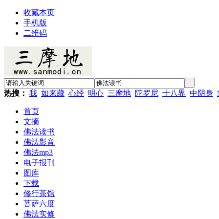
收藏本页
手机版
二维码
热搜：
我
如来藏
心经
明心
三摩地
陀罗尼
十八界
中阴身
首页
文摘
佛法读书
佛法影音
佛法mp3
电子报刊
图库
下载
修行茶馆
菩萨六度
佛法实修