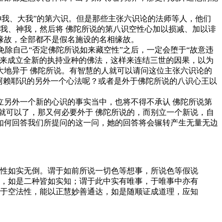
我、大我”的第六识。但是那些主张六识论的法师等人，他们
我、神我，然后将 佛陀所说的第八识空性心加以损减、加以诽
缘故，全部都不是假名施设的名相缘故。
除自己“否定佛陀所说如来藏空性”之后，一定会堕于“故意违
，来成立全新的执持业种的佛法，这样来连结三世的因果，以为
地异于 佛陀所说。有智慧的人就可以请问这位主张六识论的
阿赖耶识的另外一个心法呢？或者是外于佛陀所说的八识心王以
另外一个新的心识的事实当中，也将不得不承认 佛陀所说第
就可以了，那又何必要外于 佛陀所说的，而别立一个新说，自
如何回答我们所提问的这一问，她的回答将会辗转产生无量无边
性如实无倒。谓于如前所说一切色等想事，所说色等假说
，如是二种皆如实知；谓于此中实有唯事，于唯事中亦有
于空法性，能以正慧妙善通达，如是随顺证成道理，应知