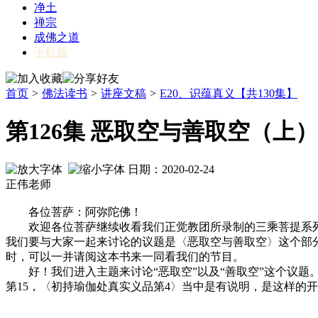
净土
禅宗
成佛之道
手机版
首页
>
佛法读书
>
讲座文稿
>
E20、识蕴真义【共130集】
第126集 恶取空与善取空（上）
日期：2020-02-24
正伟老师
各位菩萨：阿弥陀佛！
欢迎各位菩萨继续收看我们正觉教团所录制的三乘菩提系列节
我们要与大家一起来讨论的议题是〈恶取空与善取空〉这个部
时，可以一并请阅这本书来一同看我们的节目。
好！我们进入主题来讨论“恶取空”以及“善取空”这个议题
第15，〈初持瑜伽处真实义品第4〉当中是有说明，是这样的