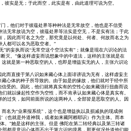
，彼实是无；于此而空，此实是有，由此道理可说为空。
门，他们对于彼蕴处界等种种法是无常故空，他也是不信受
种法无常故说为空，彼蕴处界等法实是空无，不是实有法；于此
有，因此而可名之为空，那究竟是以何处、何者、何故而名之为
种人都可以名为恶取空者。”
”的妄执而说“无常空这个空法实有”；就像是现在六识论的法
非断灭。”像这样虚妄而说想象中的中道法，这样的主张就是在
。这就是第一种恶取空的人，也即是增益实无的人，主张六识论
因此而直接于第八识如来藏心体上面诽谤说为无有，这样虚妄主
来藏心体的种子所导致的。由于如是的缘故，他们就对于经中所
能信受的。因此，他们就将真实有的空性心如来藏强行扭曲而说
他们就以缘起性空作为空性，而不肯承认如来藏心体是真实有。
样的过失，如同前面所说的这两种人，全部皆是恶取空的人。因
而名为“业果报系统”，这个也是增益执以及损减执的现成例
大我’（也就是外道神我，或者如来藏阿赖耶识）作为主体。而本
体。”她是这样的主张。但是 佛陀在第二转经典以及第三转诸
全部都是意识心体而不出于第六识的境界，那更何况外道他们能