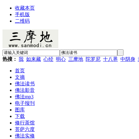
收藏本页
手机版
二维码
热搜：
我
如来藏
心经
明心
三摩地
陀罗尼
十八界
中阴身
首页
文摘
佛法读书
佛法影音
佛法mp3
电子报刊
图库
下载
修行茶馆
菩萨六度
佛法实修