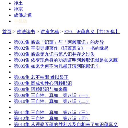
净土
禅宗
成佛之道
手机版
首页
>
佛法读书
>
讲座文稿
>
E20、识蕴真义【共130集】
第001集 略说「识蕴」与「阿赖耶识」的差异
第002集 平实导师著作《识蕴真义》一书的缘起
第003集 略说第九识与第八识并存之过失
第004集 依变现色身的功德证明阿赖耶识就是如来藏
第005集 如来为何不为凡愚开演阿陀那识？
第006集 若不摧邪 难以显正
第007集 圆成实性心阿赖耶识
第008集 阿赖耶识与如来藏
第009集 三自性、真如、第八识（一）
第010集 三自性、真如、第八识（二）
第011集 三自性、真如、第八识（三）
第012集 三自性、真如、第八识（四）
第013集 从观察五蕴的胜利以及自相来了知识蕴真义