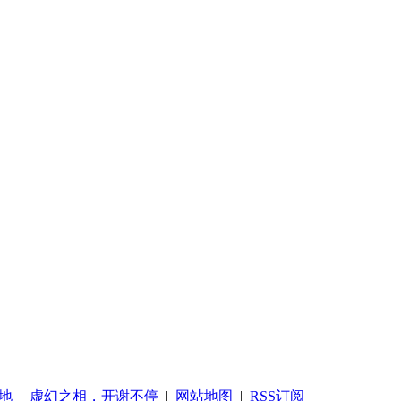
地
|
虚幻之相，开谢不停
|
网站地图
|
RSS订阅