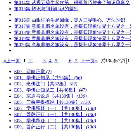
第014集 从观五蕴生起次第、得蕴善巧智来了知识蕴真义
第015集 转识与阿赖耶识的差别
第016集 由眼识的生起因缘，契入三界唯心、万法唯识
第017集 意根非假名施设有，是摄归现象法界十八界之
第018集 意根非假名施设有，是摄归现象法界十八界之
第019集 意根非假名施设有，是摄归现象法界十八界之
第020集 意根非假名施设有，是摄归现象法界十八界之
«上一页
1
2
…
3
4
5
…
6
7
下一页»
共130条/7页
E00、迈向正觉
(2)
E01、学佛正知见【共55集】
(56)
E02、念佛法门【共82集】
(82)
E03、学佛正知见二【共48集】
(47)
E04、宗通与说通【共130集】
(130)
E05、三乘菩提概说【共130集】
(130)
E06、学佛释疑（一）【共130集】
(130)
E07、菩萨正行（一）【共130集】
(130)
E08、学佛释疑（二）【共130集】
(130)
E09、菩萨正行（二）【共130集】
(130)