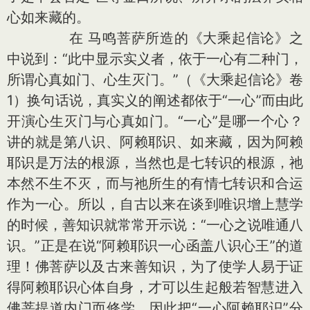
心如来藏的。
在 马鸣菩萨所造的《大乘起信论》之
中说到：“此中显示实义者，依于一心有二种门，
所谓心真如门、心生灭门。”（《大乘起信论》卷
1）换句话说，真实义的阐述都依于“一心”而由此
开演心生灭门与心真如门。“一心”是哪一个心？
讲的就是第八识、阿赖耶识、如来藏，因为阿赖
耶识是万法的根源，当然也是七转识的根源，祂
本然不生不灭，而与祂所生的有情七转识和合运
作为一心。所以，自古以来在谈到唯识增上慧学
的时候，善知识就常常开示说：“一心之说唯通八
识。”正是在说“阿赖耶识一心函盖八识心王”的道
理！佛菩萨以及古来善知识，为了使学人易于证
得阿赖耶识心体自身，才可以生起般若智慧进入
佛菩提道内门而修学，因此把“一心阿赖耶识”分