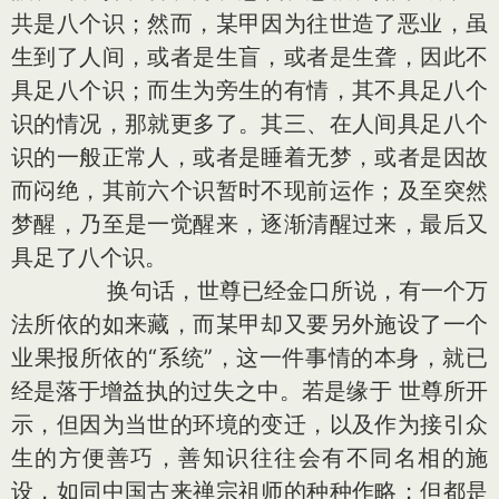
共是八个识；然而，某甲因为往世造了恶业，虽
生到了人间，或者是生盲，或者是生聋，因此不
具足八个识；而生为旁生的有情，其不具足八个
识的情况，那就更多了。其三、在人间具足八个
识的一般正常人，或者是睡着无梦，或者是因故
而闷绝，其前六个识暂时不现前运作；及至突然
梦醒，乃至是一觉醒来，逐渐清醒过来，最后又
具足了八个识。
换句话，世尊已经金口所说，有一个万
法所依的如来藏，而某甲却又要另外施设了一个
业果报所依的“系统”，这一件事情的本身，就已
经是落于增益执的过失之中。若是缘于 世尊所开
示，但因为当世的环境的变迁，以及作为接引众
生的方便善巧，善知识往往会有不同名相的施
设，如同中国古来禅宗祖师的种种作略；但都是