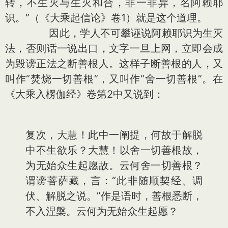
转，不生灭与生灭和合，非一非异，名阿赖耶
识。”（《大乘起信论》卷1）就是这个道理。
因此，学人不可攀诬说阿赖耶识为生灭
法，否则话一说出口，文字一旦上网，立即会成
为毁谤正法之断善根人。这样子断善根的人，又
叫作“焚烧一切善根”，又叫作“舍一切善根”。在
《大乘入楞伽经》卷第2中又说到：
复次，大慧！此中一阐提，何故于解脱
中不生欲乐？大慧！以舍一切善根故，
为无始众生起愿故。云何舍一切善根？
谓谤菩萨藏，言：“此非随顺契经、调
伏、解脱之说。”作是语时，善根悉断，
不入涅槃。云何为无始众生起愿？