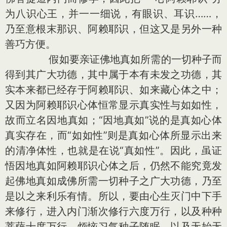
为八识心王，并一一细说，有眼识、耳识……，
乃至意根末那识、阿赖耶识，但这又是另外一种
善巧方便。
假如要亲证佛地真如所需的一切种子而
得到其广大功德，其中属于本有未发之功德，其
实本来都已经存于阿赖耶识、如来藏心体之中；
又因为阿赖耶识心体恒常显示真实性与如如性，
故而立名因地真如；“因地真如”说的是真如心体
真实存在，而“如如性”则是真如心体所显示出来
的清净体性，也就是在说“真如性”。因此，虽证
悟因地真如阿赖耶识心体之后，仍然不能究竟发
起佛地真如成佛所需一切种子之广大功德，乃至
是以之来利乐有情。所以，要由心生灭门中下手
来修行，进入内门渐次修行六度万行，以及种种
菩萨十度万行，烦恼习气种子随眠，以及无始无