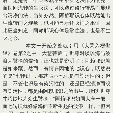
后一定是有一个本来就不生不灭之法作为依凭；
而世间流转的生灭法，可以透过修行转易而显现
出清净的法，当知亦然。阿赖耶识心体既然能出
生流转门之现象，也可能显示还灭门之果证，因
此应当知道：阿赖耶识心体是常住法，也是不生
灭之心。
本文一开始之处就引用《大乘入楞伽
经》卷第2之中，大慧菩萨与 世尊对谈以海与波
浪为譬喻的偈颂，正也就是说明了：阿赖耶识就
是如来藏。然而，有情在因地的七识心，既然说
的是“七转识”，那就表示七识是有染污性的；但
是，不管七识是有染污性的，还是已经清净而没
有染污性，都是由阿赖耶识之所出生，所以 世尊
才巧妙地为众生譬喻：“阿赖耶识如同大海一般，
而七转识就好像海面不断生起的波浪一样。”但因