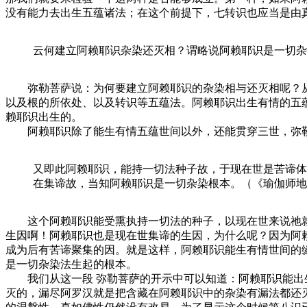
没有能力去出生五蕴诸法；在这个前提下，七转识也应当是由
云何建立阿赖耶识杂染还灭相？谓略说阿赖耶识是一切杂
弥勒菩萨说：为何要建立阿赖耶识的杂染相与还灭相呢？从
以及根的所依处、以及转识等五蕴法。阿赖耶识出生有情的五
赖耶识出生的。
阿赖耶识除了能生有情五蕴世间以外，还能贯穿三世，弥
又即此阿赖耶识，能持一切法种子故，于现在世是苦谛体
在集谛故，当知阿赖耶识是一切杂染根本。（《瑜伽师地
这个阿赖耶识能受熏执持一切法的种子，以现在世来说祂就
生因啊！阿赖耶识也是现在世集谛的生因，为什么呢？因为阿
成为后有苦谛聚集的因。就是这样，阿赖耶识能生有情世间的
是一切杂染法生起的根本。
我们从这一段 弥勒菩萨的开示中可以知道：阿赖耶识能出生
灭的，漏尽阿罗汉就是把含藏在阿赖耶识中的杂染有漏法都还