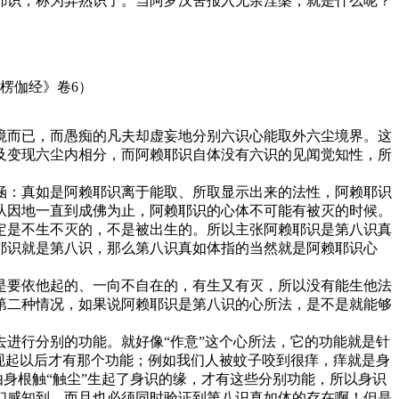
耶识，称为异熟识了。当阿罗汉舍报入无余涅槃，就是什么呢？
楞伽经》卷6）
而已，而愚痴的凡夫却虚妄地分别六识心能取外六尘境界。这
及变现六尘内相分，而阿赖耶识自体没有六识的见闻觉知性，所
：真如是阿赖耶识离于能取、所取显示出来的法性，阿赖耶识
从因地一直到成佛为止，阿赖耶识的心体不可能有被灭的时候。
定是不生不灭的，不是被出生的。所以主张阿赖耶识是第八识真
耶识就是第八识，那么第八识真如体指的当然就是阿赖耶识心
要依他起的、一向不自在的，有生又有灭，所以没有能生他法
第二种情况，如果说阿赖耶识是第八识的心所法，是不是就能够
进行分别的功能。就好像“作意”这个心所法，它的功能就是针
现起以后才有那个功能；例如我们人被蚊子咬到很痒，痒就是身
由身根触“触尘”生起了身识的缘，才有这些分别功能，所以身识
们感知到，而且也必须同时验证到第八识真如体的存在啊！但是