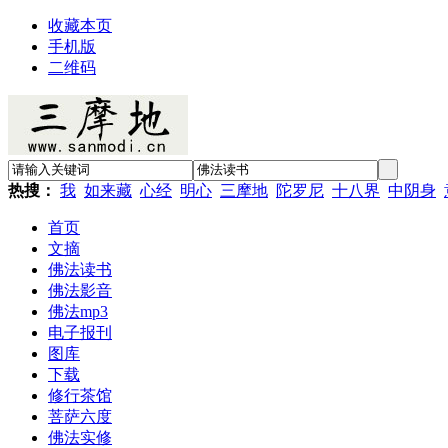
收藏本页
手机版
二维码
热搜：
我
如来藏
心经
明心
三摩地
陀罗尼
十八界
中阴身
首页
文摘
佛法读书
佛法影音
佛法mp3
电子报刊
图库
下载
修行茶馆
菩萨六度
佛法实修