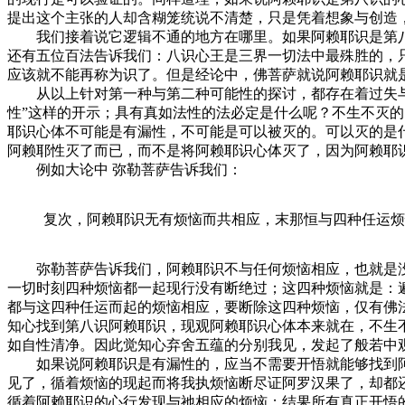
提出这个主张的人却含糊笼统说不清楚，只是凭着想象与创造
我们接着说它逻辑不通的地方在哪里。如果阿赖耶识是第八
还有五位百法告诉我们：八识心王是三界一切法中最殊胜的，
应该就不能再称为识了。但是经论中，佛菩萨就说阿赖耶识就
从以上针对第一种与第二种可能性的探讨，都存在着过失与矛
性”这样的开示；具有真如法性的法必定是什么呢？不生不灭
耶识心体不可能是有漏性，不可能是可以被灭的。可以灭的是
阿赖耶性灭了而已，而不是将阿赖耶识心体灭了，因为阿赖耶
例如大论中 弥勒菩萨告诉我们：
复次，阿赖耶识无有烦恼而共相应，末那恒与四种任运烦
弥勒菩萨告诉我们，阿赖耶识不与任何烦恼相应，也就是没
一切时刻四种烦恼都一起现行没有断绝过；这四种烦恼就是：
都与这四种任运而起的烦恼相应，要断除这四种烦恼，仅有佛
知心找到第八识阿赖耶识，现观阿赖耶识心体本来就在，不生
如自性清净。因此觉知心弃舍五蕴的分别我见，发起了般若中
如果说阿赖耶识是有漏性的，应当不需要开悟就能够找到阿
见了，循着烦恼的现起而将我执烦恼断尽证阿罗汉果了，却都
循着阿赖耶识的心行发现与祂相应的烦恼；结果所有真正开悟