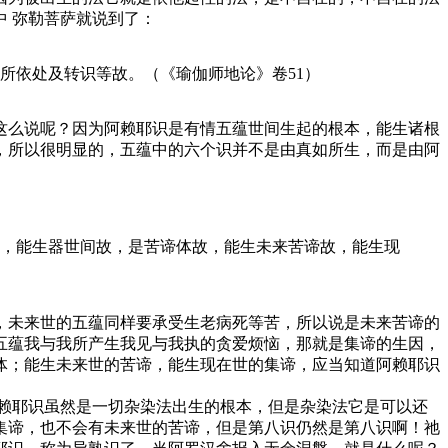
 弥勒菩萨就说到了：
所依处及转识等故。（《瑜伽师地论》卷51）
么说呢？因为阿赖耶识是有情五蕴世间生起的根本，能生诸根
，所以很明显的，五蕴中的六个识并不是由真如所生，而是由阿
，能生器世间故，是苦谛体故，能生未来苦谛故，能生现
未来世的五蕴同样要承受生老病死等苦，所以说是未来苦谛的
五蕴我与我所产生我见与我执的贪爱烦恼，那就是集谛的生因，
体；能生未来世的苦谛，能生现在世的集谛，应当知道阿赖耶识
赖耶识虽然是一切杂染法出生的根本，但是杂染法它是可以还
集谛，也不会有未来世的苦谛，但是第八识仍然是第八识啊！祂