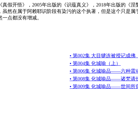
《真假开悟》，2005年出版的《识蕴真义》，2018年出版的
，虽然在属于阿赖耶识阶段有染污的这个执著，但是这个只是属
然一点都没有增减。
• 第002集 大目犍连被授记成
• 第004集 化城喻（上）
• 第006集 化城喻品——六种震
• 第008集 化城喻品——诸梵
• 第009集 化城喻品——世间所