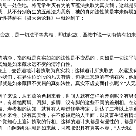
见一处住地。将无常生灭有为的五蕴法执取为真实我，这就是见
我，从不分别所生的五蕴法为我所，祂的真如法性就是本来解脱
无性菩萨在《摄大乘论释》中就说到了：
变故，是一切法平等共相，即由此故，圣教中说一切有情有如来
清净，指的就是真实如如的法性是不变易的，真如是一切法平等
真如是如来藏永远不变的清净自性。
上，去普遍地计着执取为真实我；这样遍计所执取的，永远没
诉我们，在异生位阶段的凡夫有情，包括三恶道的有情在内，他
那就是如来藏恒不变易的真如法性。真实不虚妄而什么呢？“人无
子来说，从五蕴的色相来看，世间人就有怎样的差别呢？有男女
中，有着牠两脚、四脚、多脚、没有脚的这些不同的差别相。在
相、寿者相的认知。就算有人精进修学禅定，到达了二禅以上等
有本来性、没有真实性，在不修禅定的人里面，以及畜生道有情
觉知心上遍计执取的行相。这样的遍计执都是有漏性的，都是可
的。而阿赖耶识就是如来藏，阿赖耶识具有真实不虚，“人无我、