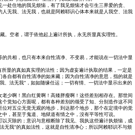
一处住地的我见烦恼，有了我见烦恼才会引生三界爱的贪、
的人无我、法无我，也就是阿赖耶识心体本来就是人我空、法我
藏。空者，谓于依他起上遍计所执，永无所显真实理性。
的共相，也只有本来自性清净、不变易，才能说在一切法中显
有所显的真如真实理的法性；因为虚妄遍计执取的结果，一定是
们各自都有自性清净的如来藏；因为自性清净的意思，指的就是
我、法无我”，如如随缘任运；一切有情、一切法中显示出来的
老少啊！黑白红黄啊！高矮胖瘦啊！这些差别相存在。那世间
这个觉知心方面呢，都有各种差别的领受了知、分别造作这不同
至位对五尘无觉无观的地步，到达那个地步，那个在定境中的觉
之中，甚至于鬼道、地狱道有情之中，没有平等性可说。
以灭除的；意识与意根断除了我见、我执这些遍计执烦恼，成
法无我”的真如法性，这就是自性清净心；所以阿赖耶识不与烦