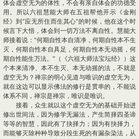
体会虚空无为的体性，不会有亲自体会的功德受
用。所以六祖慧能大师在五祖帮他开示《金刚
经》到“应无所住而生其心”的时候，他在这个时
候言下大悟，体会到一切万法不离自性。慧能大
师接着说：“何期自性本自清净，何期自性本不生
灭，何期自性本自具足，何期自性本无动摇，何
期自性能生万法。”（《六祖大师法宝坛经》）这
个本来清净、本不生灭、本无动摇的法，不就是
虚空无为？禅宗的明心见道与唯识的虚空无为，
就在这边可以显示佛法的修行是贯串的，不能说
体系不同，禅宗是禅宗，唯识是唯识。
接着，众生就以这个虚空无为的基础开始进
修出世间法，因为修学无漏法，产生简择四圣谛
等等的智慧，因此有了抉择力；因为有抉择力，
而能够灭除种种导致分段生死的有漏杂染法，从