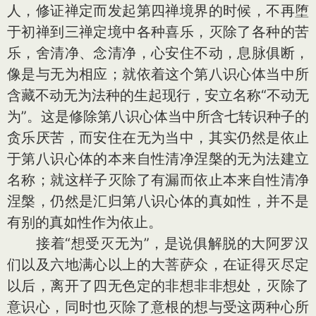
人，修证禅定而发起第四禅境界的时候，不再堕
于初禅到三禅定境中各种喜乐，灭除了各种的苦
乐，舍清净、念清净，心安住不动，息脉俱断，
像是与无为相应；就依着这个第八识心体当中所
含藏不动无为法种的生起现行，安立名称“不动无
为”。这是修除第八识心体当中所含七转识种子的
贪乐厌苦，而安住在无为当中，其实仍然是依止
于第八识心体的本来自性清净涅槃的无为法建立
名称；就这样子灭除了有漏而依止本来自性清净
涅槃，仍然是汇归第八识心体的真如性，并不是
有别的真如性作为依止。
接着“想受灭无为”，是说俱解脱的大阿罗汉
们以及六地满心以上的大菩萨众，在证得灭尽定
以后，离开了四无色定的非想非非想处，灭除了
意识心，同时也灭除了意根的想与受这两种心所