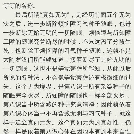
等等的名称。
最后所谓“真如无为”，是经历前面五个无为
法之后，进一步断除烦恼障习气种子随眠，也进
一步断除无始无明的一切随眠。烦恼障与所知障
二障的随眠究竟断尽的时候，不只远离了分段生
死，也断除了烦恼障的习气种子随眠，这就不是
大阿罗汉们所能够知道；接着断尽了无始无明的
一切随眠，这也不是等觉菩萨所能知，从此以后
所说的各种法，不会像等觉菩萨还有极微细的过
失。这个无为境界，是第八识中所有杂染种子的
随眠完全灭尽，所知障的随眠也一样全部灭尽，
第八识当中所含藏的种子究竟清净；因此就依着
第八识心体当中不再含藏无明与习气种子，就这
样子建立真如无为。这个真如无为的真如性，仍
然一样是依着第八识心体在因地本有的本来自性