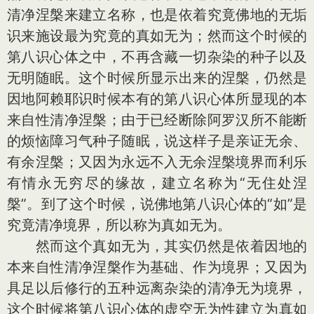
清净涅槃来建立名称，也是依着究竟佛地的无垢
识来施设最为究竟的真如无为；然而这个时候的
第八识心体之中，不再含藏一切杂染的种子以及
无明随眠。这个时候所显示出来的涅槃，仍然是
因地阿赖耶识时候本有的第八识心体所显现的本
来自性清净涅槃；由于已经断除阿罗汉所不能断
的烦恼障习气种子随眠，说这样子是亲证无余、
有余涅槃；又因为永远不入无余涅槃境界而利乐
有情永无穷尽的缘故，建立名称为“无住处涅
槃”。到了这个时候，说佛地第八识心体的“如”是
究竟清净境界，所以称为真如无为。
然而这个真如无为，其实仍然是依着因地的
本来自性清净涅槃作为基础、作为境界；又因为
具足以后修行的五种远离杂染的清净无为境界，
这个时候将第八识心体的虚空无为性建立为真如