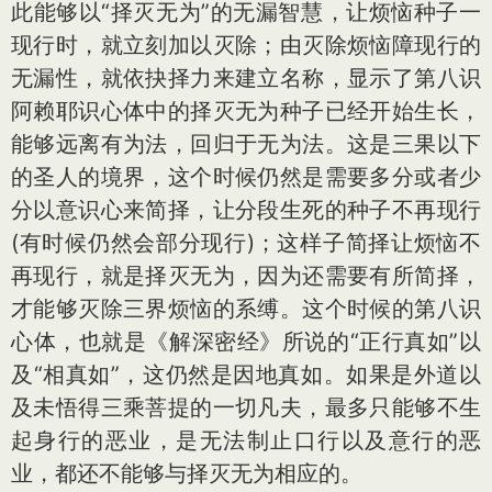
此能够以“择灭无为”的无漏智慧，让烦恼种子一
现行时，就立刻加以灭除；由灭除烦恼障现行的
无漏性，就依抉择力来建立名称，显示了第八识
阿赖耶识心体中的择灭无为种子已经开始生长，
能够远离有为法，回归于无为法。这是三果以下
的圣人的境界，这个时候仍然是需要多分或者少
分以意识心来简择，让分段生死的种子不再现行
(有时候仍然会部分现行)；这样子简择让烦恼不
再现行，就是择灭无为，因为还需要有所简择，
才能够灭除三界烦恼的系缚。这个时候的第八识
心体，也就是《解深密经》所说的“正行真如”以
及“相真如”，这仍然是因地真如。如果是外道以
及未悟得三乘菩提的一切凡夫，最多只能够不生
起身行的恶业，是无法制止口行以及意行的恶
业，都还不能够与择灭无为相应的。