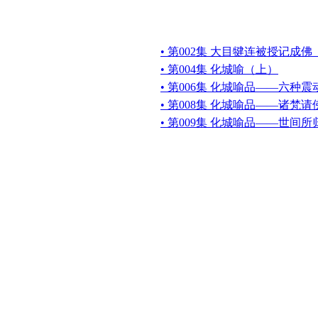
• 第002集 大目犍连被授记成
• 第004集 化城喻（上）
• 第006集 化城喻品——六种震
• 第008集 化城喻品——诸梵
• 第009集 化城喻品——世间所