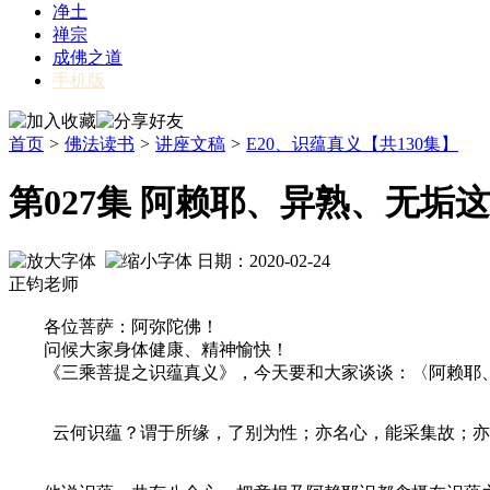
净土
禅宗
成佛之道
手机版
首页
>
佛法读书
>
讲座文稿
>
E20、识蕴真义【共130集】
第027集 阿赖耶、异熟、无垢
日期：2020-02-24
正钧老师
各位菩萨：阿弥陀佛！
问候大家身体健康、精神愉快！
《三乘菩提之识蕴真义》，今天要和大家谈谈：〈阿赖耶、
云何识蕴？谓于所缘，了别为性；亦名心，能采集故；亦