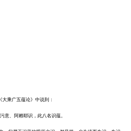
《大乘广五蕴论》中说到：
污意、阿赖耶识，此八名识蕴。