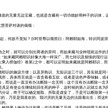
道的无量无边宝藏，也就是含藏有一切功德妙用种子的识体，
大慧菩萨对谈的偈颂：
起，何故不觉知？尔时世尊以颂答曰：阿赖耶如海，转识同波浪
之时，就可以分别出两者的异同，而如来藏与业种现前运作的关
：“如来藏阿赖耶识好像大海一样深广，而七转识及烦恼的现行
大乘入楞伽经》卷第2之中，都可以证明如来藏就是阿赖耶识，
名。
耶识的施设方便；以及异熟识、无垢识这三个识，其实就是同一
我所，具体而言就是一直贪着着五欲，或者是说色声香味触，或
烦恼，而说是一直没有办法断除一念无明；这个没有办法断除一念
是具足有使众生继续轮回生死的种子，这时候的第八识就立名为
的分证，终于可以确定能取、所取是虚妄了，于是可以断除第一
所有的，乃至是我喜欢的、我讨厌的无量无边的法跟着出生；而这
在的。
解脱果上施设为证初果；也说是断了见惑，这是烦恼障之所含摄