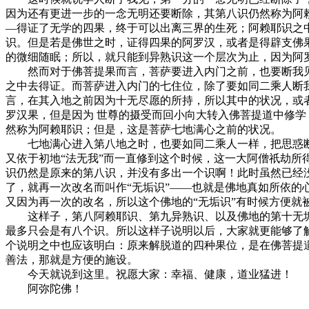
因为还有更进一步的一念无明还要断除，其第八识仍然称为阿
—得证了无学的四果，终于可以出离三界的生死；阿赖耶识之
识。但是若是佛世之时，证得四果的阿罗汉，或者是得辟支佛
的微细随眠；所以，就只能到异熟识这一个层次为止，因为阿
然而对于佛菩提果而言，菩萨要进入内门之前，也要断我见
之中去得证。而菩萨进入内门的七住位，除了要如同二乘人断
言，在其入地之前因为十无尽愿的所持，所以其中的状况，或
罗汉果，但是因为 世尊的摄受而回小向大转入佛菩提道中修
然称为阿赖耶识；但是，这是菩萨七地满心之前的状况。
七地满心进入第八地之时，也要如同二乘人一样，把思惑断尽
又依于初地“法无我”而一直修到这个时候，这一大阿僧祇劫所
识仍然是原来的第八识，并没有多出一个识啊！此时虽然已经
了，就再一次改名而叫作“无垢识”——也就是佛地真如所依
又因为再一次的改名，所以这个佛地的“无垢识”有时候方便就
这样子，第八阿赖耶识、第九异熟识、以及佛地的第十无垢
最多只会是有八个识。所以这样子说明以后，大家就更能够了
个说明之中也应该明白：原来解脱道的四种果位，是在佛菩提
善法，那就是方便的施设。
今天就说到这里。祝愿大家：幸福、健康，道业猛进！
阿弥陀佛！