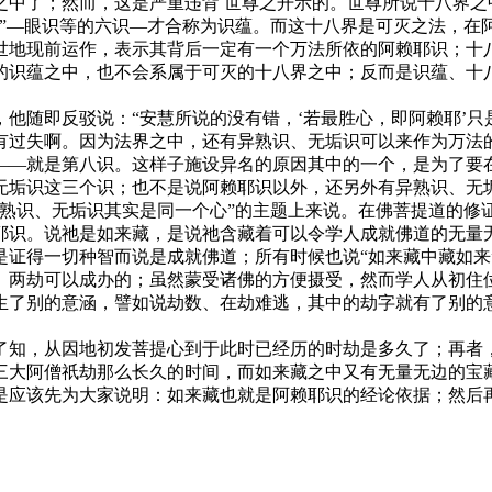
了；然而，这是严重违背 世尊之开示的。世尊所说十八界之
识”—眼识等的六识—才合称为识蕴。而这十八界是可灭之法，在
世地现前运作，表示其背后一定有一个万法所依的阿赖耶识；十
的识蕴之中，也不会系属于可灭的十八界之中；反而是识蕴、十
随即反驳说：“安慧所说的没有错，‘若最胜心，即阿赖耶’只
有过失啊。因为法界之中，还有异熟识、无垢识可以来作为万法
——就是第八识。这样子施设异名的原因其中的一个，是为了要
无垢识这三个识；也不是说阿赖耶识以外，还另外有异熟识、无
识、无垢识其实是同一个心”的主题上来说。在佛菩提道的修
耶识。说祂是如来藏，是说祂含藏着可以令学人成就佛道的无量
是证得一切种智而说是成就佛道；所有时候也说“如来藏中藏如来
、两劫可以成办的；虽然蒙受诸佛的方便摄受，然而学人从初住位
生了别的意涵，譬如说劫数、在劫难逃，其中的劫字就有了别的意
。
知，从因地初发菩提心到于此时已经历的时劫是多久了；再者，
三大阿僧祇劫那么长久的时间，而如来藏之中又有无量无边的宝
是应该先为大家说明：如来藏也就是阿赖耶识的经论依据；然后