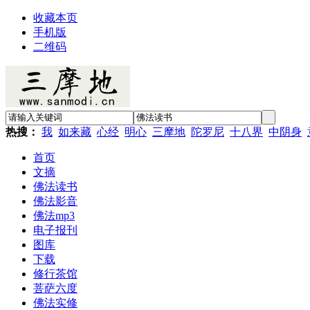
收藏本页
手机版
二维码
热搜：
我
如来藏
心经
明心
三摩地
陀罗尼
十八界
中阴身
首页
文摘
佛法读书
佛法影音
佛法mp3
电子报刊
图库
下载
修行茶馆
菩萨六度
佛法实修