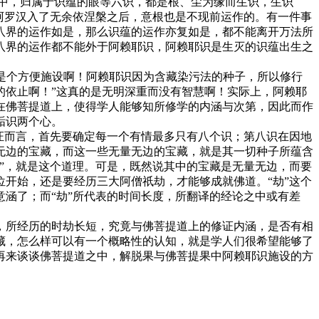
中，归属于识蕴的眼等六识，都是根、尘为缘而生识，生识
阿罗汉入了无余依涅槃之后，意根也是不现前运作的。有一件事
八界的运作如是，那么识蕴的运作亦复如是，都不能离开万法所
八界的运作都不能外于阿赖耶识，阿赖耶识是生灭的识蕴出生之
是个方便施设啊！阿赖耶识因为含藏染污法的种子，所以修行
的依止啊！”这真的是无明深重而没有智慧啊！实际上，阿赖耶
在佛菩提道上，使得学人能够知所修学的内涵与次第，因此而作
垢识两个心。
证而言，首先要确定每一个有情最多只有八个识；第八识在因地
无边的宝藏，而这一些无量无边的宝藏，就是其一切种子所蕴含
”，就是这个道理。可是，既然说其中的宝藏是无量无边，而要
开始，还是要经历三大阿僧祇劫，才能够成就佛道。“劫”这个
涵了；而“劫”所代表的时间长度，所翻译的经论之中或有差
所经历的时劫长短，究竟与佛菩提道上的修证内涵，是否有相
藏，怎么样可以有一个概略性的认知，就是学人们很希望能够了
再来谈谈佛菩提道之中，解脱果与佛菩提果中阿赖耶识施设的方