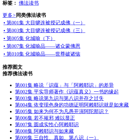
标签：
佛法读书
更多
>
同类佛法读书
• 第001集 大目犍连被授记成佛（一）
• 第003集 大目犍连被授记成佛（三）
• 第005集 化城喻（下）
• 第007集 化城喻品——诸众蒙佛恩
• 第010集 化城喻品——世尊破诸恼
推荐图文
推荐佛法读书
第001集 略说「识蕴」与「阿赖耶识」的差异
第002集 平实导师著作《识蕴真义》一书的缘起
第003集 略说第九识与第八识并存之过失
第004集 依变现色身的功德证明阿赖耶识就是如来藏
第005集 如来为何不为凡愚开演阿陀那识？
第006集 若不摧邪 难以显正
第007集 圆成实性心阿赖耶识
第008集 阿赖耶识与如来藏
第009集 三自性、真如、第八识（一）