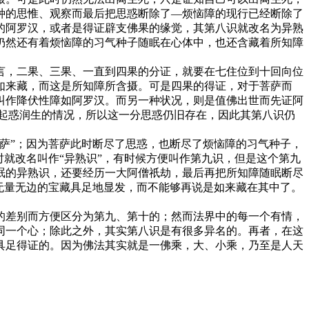
种的思惟、观察而最后把思惑断除了—烦恼障的现行已经断除了
的阿罗汉，或者是得证辟支佛果的缘觉，其第八识就改名为异熟
仍然还有着烦恼障的习气种子随眠在心体中，也还含藏着所知障
，二果、三果、一直到四果的分证，就要在七住位到十回向位
如来藏，而这是所知障所含摄。可是四果的得证，对于菩萨而
叫作降伏性障如阿罗汉。而另一种状况，则是值佛出世而先证阿
起惑润生的情况，所以这一分思惑仍旧存在，因此其第八识仍
萨”；因为菩萨此时断尽了思惑，也断尽了烦恼障的习气种子，
就改名叫作“异熟识”，有时候方便叫作第九识，但是这个第九
眠的异熟识，还要经历一大阿僧祇劫，最后再把所知障随眠断尽
无量无边的宝藏具足地显发，而不能够再说是如来藏在其中了。
差别而方便区分为第九、第十的；然而法界中的每一个有情，
同一个心；除此之外，其实第八识是有很多异名的。再者，在这
具足得证的。因为佛法其实就是一佛乘，大、小乘，乃至是人天