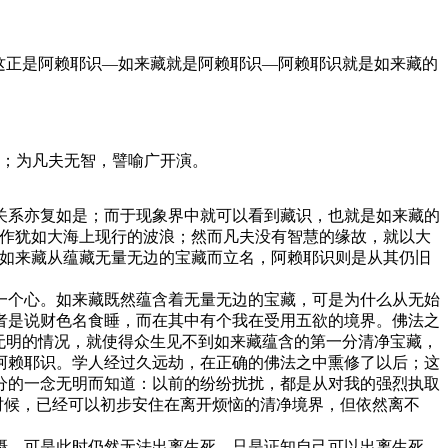
这正是阿赖耶识—如来藏就是阿赖耶识—阿赖耶识就是如来藏的
；为凡夫无智，譬喻广开演。
系亦复如是；而于现象界中就可以看到藏识，也就是如来藏的
运作犹如大海上现行的波浪；然而凡夫没有智慧的缘故，就以大
而如来藏从蕴藏无量无边的宝藏而立名，阿赖耶识则是从其仍旧
个心。如来藏既然蕴含着无量无边的宝藏，可是为什么从无始
者是说财色名食睡，而在其中有个我在受用五欲的境界。佛法之
无明的情况，就使得众生见不到如来藏蕴含的第一分清净宝藏，
阿赖耶识。学人经过久远劫，在正确的佛法之中熏修了以后；这
分的一念无明而知道：以前的纷纷扰扰，都是从对我的强烈执取
时候，已经可以初步安住在离开烦恼的清净境界，但依然离不
。可是此时仍然无法出离生死，只是证知自己可以出离生死，