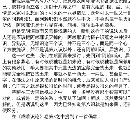
他说识蕴一共有八个心，把意根及阿赖耶识都含摄在识蕴之中
已，依其根而立名；所以十八界之中，是有六组的“根、尘、
情是大家可以想到的：可灭的十八界诸法，既然可以一世又一
依的阿赖耶识。而阿赖耶识本然就不生不灭，不会系属于生灭
所依，阿赖耶识是十八界直接、间接、辗转出生的源头。
但是无明深重而又善根浅薄的人，听到这样子的说法以后，他
人还是应该把阿赖耶识灭掉的，阿赖耶识含摄在识蕴之中并没
识、异熟识、无垢识这三个识，并不是三个心，而是同一个心
了方便施设，并不是说第八识以外，还有阿赖耶识、异熟识、
这一种过失，我们在后面再来探讨，先回到“阿赖耶识、异熟
上有很多异名，有时候说祂就是如来藏，有时候说祂就是阿赖
的功德妙用，学人要把其中无量无边的宝藏完全找出来，也就
能够完全地把它找出来，那就不是一两天、一两世，甚至是一
字，在佛法之中原来指的是时间的概念，后来被世人引用而产
别，总而言之就是很长很长的时间，或者是很久很久的年月了
菩萨在三大阿僧祇劫之中，一者，多半没有那个智慧可以了
对的、或者是一定的关系，也无从了知啊！所以，既然要经过
解的。但是话说到这里，因为已经知道第八识就是如来藏，还
便区分。
在《成唯识论》卷第3之中提到了一首偈颂：