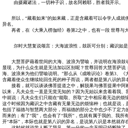
由摄藏诸法，一切种子识，故名阿赖耶，胜者我开示。
所以，“藏着如来”的如来藏，正是含藏着可以令学人成就佛
异名。
再者，在《大乘入楞伽经》卷第2之中，也有一段 世尊与
尔时大慧复说颂言：大海波浪性，鼓跃可分别；藏识如是
大慧菩萨藉着世间的大海、波浪为譬喻，并说明在海浪鼓动
显现，为什么众生就是无法加以区别呢？世尊回答大慧菩萨说
海、波浪来为他们譬喻说明。”那么从《成唯识论》卷第3、《
含藏着使众生继续轮回生死的种子而说，两者都是第八识的异
接着，就可以谈谈佛菩提道之中，解脱果与佛菩提果中阿赖
以来，凡夫众生一直是无觉无知的？因为无始以来贪着着我、
中就说：凡夫众生们只能在“能取、所取”之中相应着无边的
这个时候因为藏识之中含藏有无量无边的烦恼种；也就是说，
包括了福德与智慧两大部分，而福德的部分之中也少不了定力
而来的；有了“我”，也会有了“我所”，也就有属于我的、我
开“本际”，本际也就是第八识的异名，是说第八识是本然就存
这时候就说学人断了我见，第一分的一念无明已经断除了，