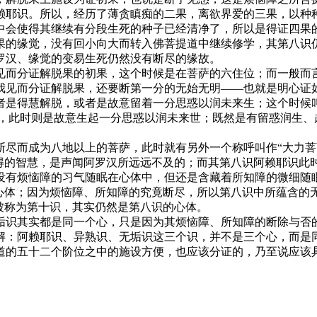
赖耶识。所以，经历了薄贪瞋痴的二果，离欲界爱的三果，以种
中会使得其继续有分段生死的种子已经清净了，所以是得证四果
果的缘觉，没有回小向大而转入佛菩提道中继续修学，其第八识
罗汉、缘觉的变易生死仍然没有断尽的缘故。
而分证解脱果的初果，这个时候是在菩萨的六住位；而一般而言
我见而分证解脱果，还要断第一分的无始无明——也就是明心证
者是得慧解脱，或者是故意留着一分思惑以润未来生；这个时候
学，此时则是故意生起一分思惑以润未来世；既然是有留惑润生、
而成为八地以上的菩萨，此时就有另外一个称呼叫作“大力菩
得的智慧，是声闻阿罗汉所远远不及的；而其第八识阿赖耶识此时
没有烦恼障的习气随眠在心体中，但还是含藏着所知障的微细随
的心体；因为烦恼障、所知障的究竟断尽，所以第八识中所蕴含的
被称为第十识，其实仍然是第八识的心体。
识其实都是同一个心，只是因为其烦恼障、所知障的断除与否的
解：阿赖耶识、异熟识、无垢识这三个识，并不是三个心，而是
道的五十二个阶位之中的施设方便，也应该分证的，乃至说应该