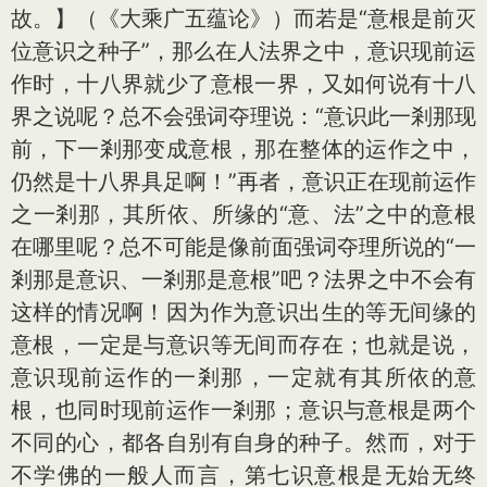
故。】（《大乘广五蕴论》）而若是“意根是前灭
位意识之种子”，那么在人法界之中，意识现前运
作时，十八界就少了意根一界，又如何说有十八
界之说呢？总不会强词夺理说：“意识此一剎那现
前，下一剎那变成意根，那在整体的运作之中，
仍然是十八界具足啊！”再者，意识正在现前运作
之一剎那，其所依、所缘的“意、法”之中的意根
在哪里呢？总不可能是像前面强词夺理所说的“一
剎那是意识、一剎那是意根”吧？法界之中不会有
这样的情况啊！因为作为意识出生的等无间缘的
意根，一定是与意识等无间而存在；也就是说，
意识现前运作的一剎那，一定就有其所依的意
根，也同时现前运作一剎那；意识与意根是两个
不同的心，都各自别有自身的种子。然而，对于
不学佛的一般人而言，第七识意根是无始无终