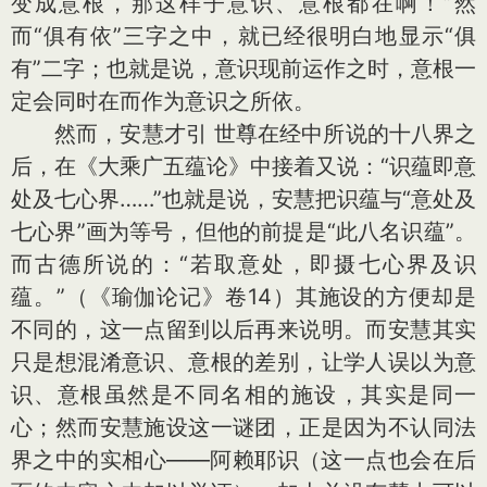
变成意根，那这样子意识、意根都在啊！”然
而“俱有依”三字之中，就已经很明白地显示“俱
有”二字；也就是说，意识现前运作之时，意根一
定会同时在而作为意识之所依。
然而，安慧才引 世尊在经中所说的十八界之
后，在《大乘广五蕴论》中接着又说：“识蕴即意
处及七心界……”也就是说，安慧把识蕴与“意处及
七心界”画为等号，但他的前提是“此八名识蕴”。
而古德所说的：“若取意处，即摄七心界及识
蕴。”（《瑜伽论记》卷14）其施设的方便却是
不同的，这一点留到以后再来说明。而安慧其实
只是想混淆意识、意根的差别，让学人误以为意
识、意根虽然是不同名相的施设，其实是同一
心；然而安慧施设这一谜团，正是因为不认同法
界之中的实相心——阿赖耶识（这一点也会在后