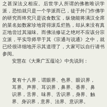
之甚深法义相应。后世学人所谓的佛教唯识学
派，恐怕就只是一个学派而已，徒于外门作佛学
的研究而终究只是说食数宝，纵饶能将满汉全席
的菜名如数家珍地背得滚瓜烂熟，却从来没有真
正地尝过其滋味。而佛法修证之绝对不应该分宗
立派，平实导师早于其《宗通与说通》之中，就
已经很详细地开示其道理了，大家可以自行请书
参阅。
安慧在《大乘广五蕴论》中先说到：
复有十八界，谓眼界、色界、眼识界，
耳界、声界、耳识界，鼻界、香界、鼻
识界，舌界、味界、舌识界，身界、触
界、身识界，意界、法界、意识界。