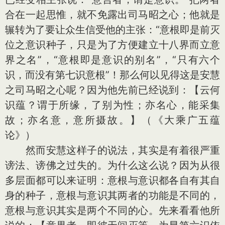
合在一起思惟，就不免露出司马昭之心；他就是
辗转为了要让众生信受他的主张：“意根即是前灭
位之意识种子，只是为了方便建立十八界而立意
界之名”，“意根即是意识的别名”，“只有六个
识，而没有第七识意根”！那么何以见得这是安慧
之司马昭之心呢？因为他先前已经说到：【云何
识蕴？谓于所缘，了别为性；亦名心，能采集
故；亦名意，意所摄故。】（《大乘广五蕴
论》）
然而安慧这样子的说法，其实是有着很严重
谤法、谤佛之过失的。为什么这么说？因为从很
多层面都可以来证明：意根与意识都各自有其自
身的种子，意根与意识其两者的功能是不同的，
意根与意识其实是两个不同的心。先来看看他所