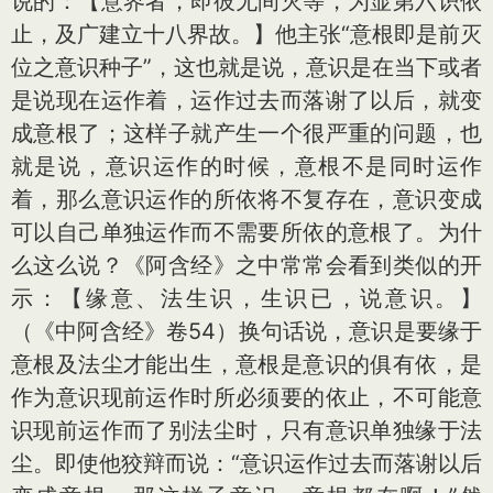
说的：【意界者，即彼无间灭等，为显第六识依
止，及广建立十八界故。】他主张“意根即是前灭
位之意识种子”，这也就是说，意识是在当下或者
是说现在运作着，运作过去而落谢了以后，就变
成意根了；这样子就产生一个很严重的问题，也
就是说，意识运作的时候，意根不是同时运作
着，那么意识运作的所依将不复存在，意识变成
可以自己单独运作而不需要所依的意根了。为什
么这么说？《阿含经》之中常常会看到类似的开
示：【缘意、法生识，生识已，说意识。】
（《中阿含经》卷54）换句话说，意识是要缘于
意根及法尘才能出生，意根是意识的俱有依，是
作为意识现前运作时所必须要的依止，不可能意
识现前运作而了别法尘时，只有意识单独缘于法
尘。即使他狡辩而说：“意识运作过去而落谢以后