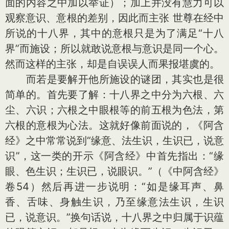
面的内容之中加以举证）；加上并没有慧力可以
观察意识、意根的差别，因此而主张 世尊在经中
所说的十八界，其中的意根只是为了满足“十八
界”而施设；所以就敢说意根与意识是同一个心。
然而这样的主张，却是自误误人而果报堪虞的。
而若是要解开他所施设的谜团，其实也是很
简单的。首先要了解：十八界之中分为六根、六
尘、六识；六根之中眼根等的前五根为色法，第
六根的意根为心法。这就好像前面说的，《阿含
经》之中常常说到“缘意、法生识，生识已，说意
识”，这一类的开示《阿含经》中首先指出：“缘
眼、色生识；生识已，说眼识。”（《中阿含经》
卷54）然后再进一步说明：“如是缘耳声、鼻
香、舌味、身触生识，乃至缘意法生识，生识
已，说意识。”换句话说，十八界之中归属于识蕴