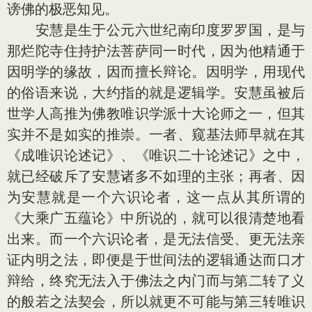
谤佛的极恶知见。
安慧是生于公元六世纪南印度罗罗国，是与
那烂陀寺住持护法菩萨同一时代，因为他精通于
因明学的缘故，因而擅长辩论。因明学，用现代
的俗语来说，大约指的就是逻辑学。安慧虽被后
世学人高推为佛教唯识学派十大论师之一，但其
实并不是如实的推崇。一者、窥基法师早就在其
《成唯识论述记》、《唯识二十论述记》之中，
就已经破斥了安慧诸多不如理的主张；再者、因
为安慧就是一个六识论者，这一点从其所谓的
《大乘广五蕴论》中所说的，就可以很清楚地看
出来。而一个六识论者，是无法信受、更无法亲
证内明之法，即便是于世间法的逻辑通达而口才
辩给，终究无法入于佛法之内门而与第二转了义
的般若之法契会，所以就更不可能与第三转唯识