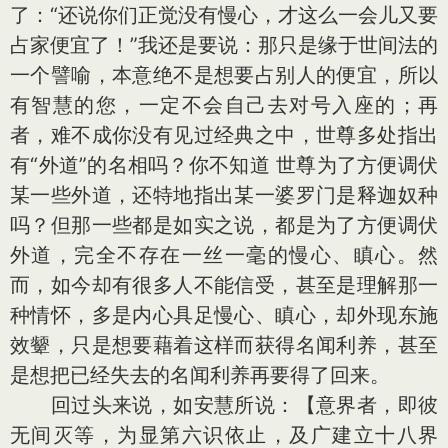
了：“还说你们正觉没有慢心，才这么一会儿又要
占家便宜了！”我还是要说：那只是缘于世间法的
一个譬喻，本意绝不是想要占别人的便宜，所以
有智慧的您，一定不会自己去对号入座的；再
者，难不成你没有见过经典之中，世尊多处指出
有“外道”的名相吗？你不知道 世尊为了方便调伏
某一些外道，还特地指出某一婆罗门是释迦奴种
吗？但那一些都是如实之说，都是为了方便调伏
外道，完全不存在一丝一毫的慢心、瞋心。然
而，如今却有很多人不能信受，甚至是理解那一
种情怀，多是内心具足慢心、瞋心，却外现东施
效颦，只是想要藉着这样而获得名闻利养，甚至
是想把已经失去的名闻利养再要得了回来。
回过头来说，如安慧所说：【意界者，即彼
无间灭等，为显第六识依止，及广建立十八界