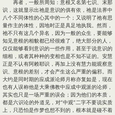
再者，一般所周知：意根又名第七识、末那
识，这就显示出祂是意识的俱有依，祂是法界中
八个不同体性的心其中的一个；又说明了祂有思
量作主的体性，因地时正是具足地执我。然而，
祂不只有这几个异名，因为一般的众生，要能够
知见意根的相貌都已经很难了，绝大部分的人，
仅仅能够看到意识的一些作用，甚至于说意识的
细相，或者其种种的变相也是不知不证的。安慧
正是不认有阿赖耶识，再加上没有慧力能观察意
识、意根的差别，才会产生这么严重的偏邪。而
大约是同时期的应成派论师月称亦复如是，现在
也有人误称他是大乘佛教中应成中观派的论师，
其实也只是一场严重的误会；因为他们的本质，
都是六识论的外道见，对“中观”二字不要说实质
上，只恐怕是作梦也想不到的，根本就是碰不着