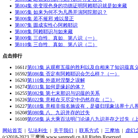
第004集 依变现色身的功德证明阿赖耶识就是如来藏
第005集 如来为何不为凡愚开演阿陀那识？
第006集 若不摧邪 难以显正
第007集 圆成实性心阿赖耶识
第008集 阿赖耶识与如来藏
第009集 三自性、真如、第八识（一）
第010集 三自性、真如、第八识（二）
点击排行
1661
1
第013集 从观察五蕴的胜利以及自相来了知识蕴真
1659
2
第086集 否定有阿赖耶识会怎么样？（一）
1629
3
第110集 外道对涅槃之误解
1627
4
第031集 如何是缘起的体？
1625
5
第082集 第七末那识与识蕴的关系
1622
6
第022集 意根在灭尽定中仍然存在（二）
1622
7
第018集 意根非假名施设有，是摄归现象法界十八
1620
8
第080集 八、九识并存的过失
1610
9
第058集 从大乘百法明门论谈八九识并存之过失（
网站首页
|
弘法利生
|
关于我们
|
联系方式
|
三摩地
|
虚幻
(c)2018-2023 三摩地 www.sanmodi.cn All Rights Reserved