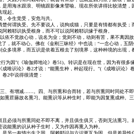
，是用海水跟浪、明镜跟影像来譬喻。现在所依讲得比较清楚，
法现起。
，令生觉受，安危与共。
楚何谓执受。先不要说人，说狗或猫，只要是有情都有执受；而
说阿赖耶识执受根身，而不可以说阿赖耶识缘于根身。
依不觉故心动，说名为业；觉则不动，动则有苦，果不离因故
觉了，就不动心。佛在《金刚三昧经》中也说：“一念心动，五阴
别众多境界，而五识是依着五根去了别境界，这种种境的出现，
行为因”(《瑜伽师地论》卷51)。转识是在现在世，因为有很
成唯识论》卷2才说：“能熏生种，种起现行。”(《成唯识论》
》卷2中说得很清楚：
三、有增减……。四、与所熏和合而转，若与所熏同时同处不即
如熏苣蕂故名熏习。能熏识等从种生时，即能为因复熏成种。三
且必须与所熏同处不即不离，并且俱生俱灭，否则无法熏习。就
是说能熏的识从种子生时，又为作因再熏入为种。
是另一有情出生之因，阿赖耶识与六识更互为因，但是差异性仍