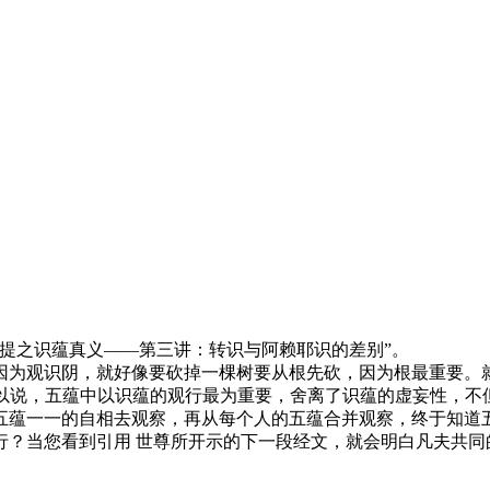
之识蕴真义——第三讲：转识与阿赖耶识的差别”。
观识阴，就好像要砍掉一棵树要从根先砍，因为根最重要。就
所以说，五蕴中以识蕴的观行最为重要，舍离了识蕴的虚妄性，
蕴一一的自相去观察，再从每个人的五蕴合并观察，终于知道五
行？当您看到引用 世尊所开示的下一段经文，就会明白凡夫共同