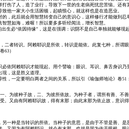
样打伤了人，造了业行，导致下一世的生老病死忧悲苦恼。还有
导致他一家大小生活困顿，起瞋恨心，就这样也是在造恶业。
的，此后就会用智慧转变自己的意识心，这样修行才能做到忍辱
法智慧如海，难喔！所以要多多听经闻法，增长智慧。
出生必“依因待缘”，这是在强调：识阴不是自己单独就能够现起
，二者转识。阿赖耶识是所依，转识是能依。此复七种，所谓眼
卷63）
必依阿赖耶识才能现起。用个譬喻：眼识、耳识、鼻舌身识乃至
出现，这是胜义道理。
，一定要明白两者之间的关系，所以引《瑜伽师地论》卷51
一、为彼种子故，二、为彼所依故。为种子者，谓所有善、不善
受。又由有阿赖耶识故，得有末那；由此末那为依止故，意识得
另一种是当转识的所依。当种子的意思，是由于不管是善、是恶
转。又因为有阿赖耶识，就会有末那，也就是因为依于眼根，眼