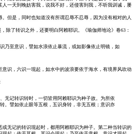
某人一天到晚妨害我，说我不好，还侵害到我，不听我训诫，屡
。但是，同时也知道没有所谓忍辱不忍辱，因为没有相对的人
，除了转识之外，还要明白阿赖耶识。《瑜伽师地论》卷63：
识乃至意识，譬如水浪依止暴流，或如影像依止明镜，如
意识，六识一现起，如水中的波浪要依于海水，有境界风吹动
：
、无记转识转时，一切皆用阿赖耶识为种子故。为所依
转。譬如依止眼等五根，五识身转，非无五根；意识亦
或无记的转识现起时，都用阿赖耶识为种子。第二种当转识的
识现起；依于耳根，耳识会现起；乃至依于意根，意识才现起。