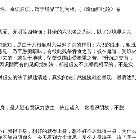
性。余识名识，谓于境界了别为相。(《瑜伽师地论》卷
爱、无明等四烦恼；其余的六识名之为识，以了别境界为其
闻觉知，是由于六根触对六尘起了别的作用；六识的生起，粗浅
恶见，乃至愚痴暗昧，有彼此残杀吞食之苦；或在鬼道，受饥火
剑去的；或生于地狱，坠堕铁围山受极重之苦。“升沉之交替，
道因识阴而有的见闻觉知法，都是虚妄不实颠倒相应的，不是实
虚妄的法了解越清楚，真实的法自然慢慢就会呈现，最后达到
身，是人随心意识力故生，依止诸入，贪着识阴故，不脱
正就得下身，想好的就得上身，想不好不坏就得中身，为什么
夫不知识阴虚妄，今天看到六尘境界，某个人是骗子，骗了我一