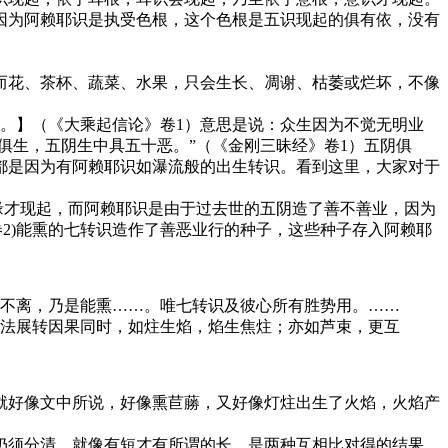
因为阿赖耶识是执受色根，这个色根是五识现起的俱有依，没有
花、茶杯、蔬菜、水果，只会生长、凋谢、枯萎或烂坏，不像
。】（《大乘起信论》卷1）意思是说：众生因为不觉无明业
俱生，五阴生中具五十恶。”（《金刚三昧经》卷1）五阴俱
都是因为有阿赖耶识如瀑流般的出生转识。看到这里，大家对于
多缘才现起，而阿赖耶识是由于过去世的五阴造了善不善业，因为
卷2)能熏的七转识造作了善恶业行的种子，这些种子存入阿赖耶
不离，乃是能熏……。唯七转识及彼心所有胜势用。……
法展转因果同时，如炷生焰，焰生焦炷；亦如芦束，更互
好像文中所说，好像熏苣蕂，又好像灯炷出生了火焰，火焰产
须分清，就像有短才有所谓的长，是两种互相比对得的结果。