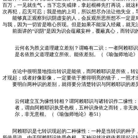
百万，一见就生气，当下忘失戒律，拿起棍棒先打再说，就这
次再犯，忍无可忍；我是他的上司，所以想尽办法让他失业，
能够真正观察到识阴虚妄的人，会反观所思所想不一定是对
与我，因为一切皆是唯心所现。但是如果不能深入经藏，就无
前面讲的“识阴”是因为识会蕴藏妄种，覆蔽真心，而转识的
云何名为胜义道理建立差别？谓略有二识：一者阿赖耶识
是名依胜义道理建立所依、能依差别。（《瑜伽师地论》
在论中很明显地指出转识是能依，而阿赖耶识是所依，转识
才现起；或者好像影像，一定要依于擦得明亮的镜子，一照才
要明白两种识的差别，就得要分清楚转识与阿赖耶识的差异性
云何建立互为缘性转相？谓阿赖耶识与诸转识作二缘性：
者，谓由阿赖耶识执受色根，五种识身依之而转，非无执
尔，非无意根。（《瑜伽师地论》卷51）
阿赖耶识是七转识现起的二种缘性：一种是当转识的种子，
所依是说，由于阿赖耶识执受色根，五种识就这样依着现起运