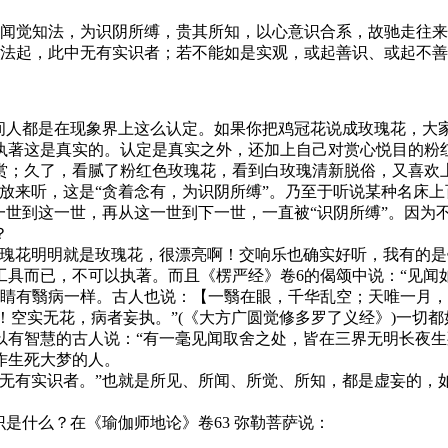
闻觉知法，为识阴所缚，贵其所知，以心意识合系，故驰走往来
法起，此中无有实识者；若不能如是实观，或起善识、或起不善
人都是在现象界上这么认定。如果你把鸡冠花说成玫瑰花，大家
执著这是真实的。认定是真实之外，还加上自己对赏心悦目的粉红
；久了，看腻了粉红色玫瑰花，看到白玫瑰清新脱俗，又喜欢上了
放来听，这是“贪着念有，为识阴所缚”。乃至于听说某种名床
一世到这一世，再从这一世到下一世，一直被“识阴所缚”。因为
？
花明明就是玫瑰花，很漂亮啊！交响乐也确实好听，我有的是
具而已，不可以执著。而且《楞严经》卷6的偈颂中说：“见闻
睛有翳病一样。古人也说：【一翳在眼，千华乱空；天唯一月，本
子！空实无花，病者妄执。”(《大方广圆觉修多罗了义经》)一切
有智慧的古人说：“有一毫见闻取舍之处，皆在三界无明长夜生死
作生死大梦的人。
有实识者。”也就是所见、所闻、所觉、所知，都是虚妄的，
什么？在《瑜伽师地论》卷63 弥勒菩萨说：