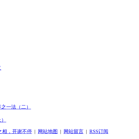
义
界之一法（二）
上）
之相，开谢不停
|
网站地图
|
网站留言
|
RSS订阅