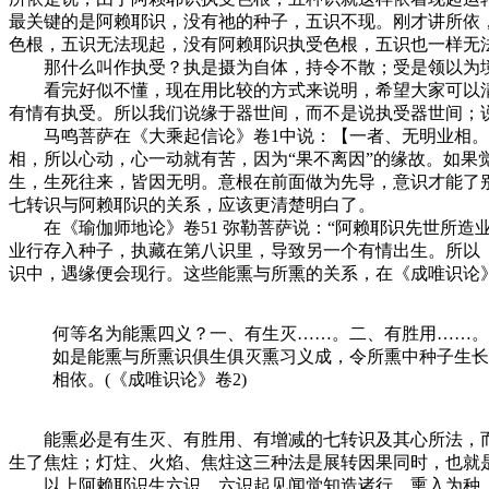
最关键的是阿赖耶识，没有祂的种子，五识不现。刚才讲所依
色根，五识无法现起，没有阿赖耶识执受色根，五识也一样无
那什么叫作执受？执是摄为自体，持令不散；受是领以为境
看完好似不懂，现在用比较的方式来说明，希望大家可以清
有情有执受。所以我们说缘于器世间，而不是说执受器世间；
马鸣菩萨在《大乘起信论》卷1中说：【一者、无明业相。以
相，所以心动，心一动就有苦，因为“果不离因”的缘故。如果
生，生死往来，皆因无明。意根在前面做为先导，意识才能了
七转识与阿赖耶识的关系，应该更清楚明白了。
在《瑜伽师地论》卷51 弥勒菩萨说：“阿赖耶识先世所造业
业行存入种子，执藏在第八识里，导致另一个有情出生。所以《
识中，遇缘便会现行。这些能熏与所熏的关系，在《成唯识论
何等名为能熏四义？一、有生灭……。二、有胜用……。
如是能熏与所熏识俱生俱灭熏习义成，令所熏中种子生长
相依。(《成唯识论》卷2)
能熏必是有生灭、有胜用、有增减的七转识及其心所法，而
生了焦炷；灯炷、火焰、焦炷这三种法是展转因果同时，也就
以上阿赖耶识生六识，六识起见闻觉知造诸行，熏入为种，