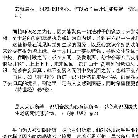
若就最胜，阿赖耶识名心。何以故？由此识能集聚一切法
63)
阿赖耶识名之为心，因为能聚集一切法种子的缘故；末那名
相。至于意的功能就是执著藏识为自内我，导致在六趣中生死
这些都是在说见闻觉知生起的因缘，以及心意识个别的功能差
来说要有根为增上缘。至于意根由于妄执特强，导致众生轮回
中烧、吞咽针喉之苦；或在人间，受爱别离、怨憎会等八苦交
似汲井轮”，上上下下，来来回回，都是由于“贪着见闻觉知法
识，能够舍妄归真，就不会落入无明中受轮回之苦，也就不会
而且，如《持世经》所讲，识阴既然是虚妄不实、颠倒相应
了妄归真的境界。到这里一定有人会感到困惑，同时希望懂更
《持世经》卷2说：
是人为识所缚，识阴合故为心意识所牵。以心意识因缘力
生老病死忧悲苦恼。（《持世经》卷2）
生而为人被识阴所缚，被心意识所牵，触对外境起种种业行
会这样？因为向内攀缘六尘境界，贪着所思所想，导致所行背