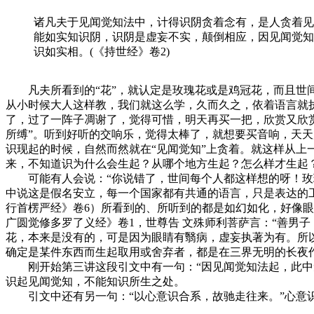
诸凡夫于见闻觉知法中，计得识阴贪着念有，是人贪着见
能如实知识阴，识阴是虚妄不实，颠倒相应，因见闻觉知
识如实相。(《持世经》卷2)
凡夫所看到的“花”，就认定是玫瑰花或是鸡冠花，而且世间
从小时候大人这样教，我们就这么学，久而久之，依着语言就
了，过了一阵子凋谢了，觉得可惜，明天再买一把，欣赏又欣赏
所缚”。听到好听的交响乐，觉得太棒了，就想要买音响，天天
识现起的时候，自然而然就在“见闻觉知”上贪着。就这样从上
来，不知道识为什么会生起？从哪个地方生起？怎么样才生起
可能有人会说：“你说错了，世间每个人都这样想的呀！玫瑰
中说这是假名安立，每一个国家都有共通的语言，只是表达的工
行首楞严经》卷6）所看到的、所听到的都是如幻如化，好像眼
广圆觉修多罗了义经》卷1，世尊告 文殊师利菩萨言：“善男
花，本来是没有的，可是因为眼睛有翳病，虚妄执著为有。所以
确定是某件东西而生起取用或舍弃者，都是在三界无明的长夜
刚开始第三讲这段引文中有一句：“因见闻觉知法起，此中无
识起见闻觉知，不能知识所生之处。
引文中还有另一句：“以心意识合系，故驰走往来。”心意识是