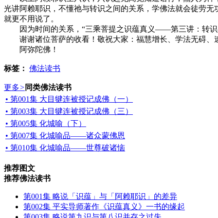
光讲阿赖耶识，不懂祂与转识之间的关系，学佛法就会徒劳无
就更不用说了。
因为时间的关系，“三乘菩提之识蕴真义——第三讲：转识
谢谢诸位菩萨的收看！敬祝大家：福慧增长、学法无碍、
阿弥陀佛！
标签：
佛法读书
更多
>
同类佛法读书
• 第001集 大目犍连被授记成佛（一）
• 第003集 大目犍连被授记成佛（三）
• 第005集 化城喻（下）
• 第007集 化城喻品——诸众蒙佛恩
• 第010集 化城喻品——世尊破诸恼
推荐图文
推荐佛法读书
第001集 略说「识蕴」与「阿赖耶识」的差异
第002集 平实导师著作《识蕴真义》一书的缘起
第003集 略说第九识与第八识并存之过失