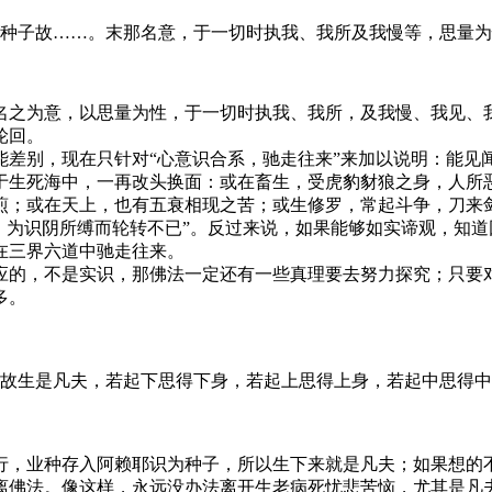
种子故……。末那名意，于一切时执我、我所及我慢等，思量为
之为意，以思量为性，于一切时执我、我所，及我慢、我见、我
轮回。
别，现在只针对“心意识合系，驰走往来”来加以说明：能见
于生死海中，一再改头换面：或在畜生，受虎豹豺狼之身，人所
煎；或在天上，也有五衰相现之苦；或生修罗，常起斗争，刀来
，为识阴所缚而轮转不已”。反过来说，如果能够如实谛观，知
在三界六道中驰走往来。
的，不是实识，那佛法一定还有一些真理要去努力探究；只要对
多。
故生是凡夫，若起下思得下身，若起上思得上身，若起中思得中
，业种存入阿赖耶识为种子，所以生下来就是凡夫；如果想的不
离佛法。像这样，永远没办法离开生老病死忧悲苦恼，尤其是凡