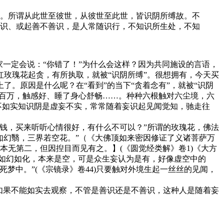
。所谓从此世至彼世，从彼世至此世，皆识阴所缚故。不
识、或起善不善识，是人常随识行，不知识所生处，不知
一定会说：“你错了！”为什么会这样？因为共同施设的言语，
玫瑰花起贪，有所执取，就被“识阴所缚”。很想拥有，今天买
。原因是什么呢？在“看到”的当下“贪着念有”，就被“识阴
上百万，触感好、睡了身心舒畅……。种种六根触对六尘境，六
不如实知识阴是虚妄不实，常常随着妄识起见闻觉知，驰走往
钱，买来听听心情很好，有什么不可以？”所谓的玫瑰花，佛法
如幻翳，三界若空花。”（《大佛顶如来密因修证了义诸菩萨万
无第二，但因揑目而见有之。】(《圆觉经类解》卷1)《大方
都如幻如化，本来是空，可是众生妄认为是有，好像虚空中的
梦中。”(《宗镜录》卷44)只要触对外境生起一丝丝的见闻，
如果不能如实去观察，不管是善识还是不善识，这种人是随着妄