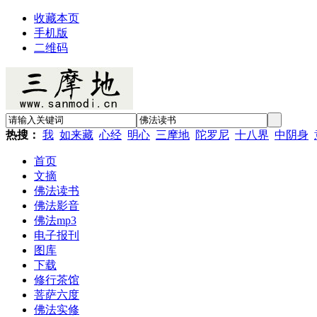
收藏本页
手机版
二维码
热搜：
我
如来藏
心经
明心
三摩地
陀罗尼
十八界
中阴身
首页
文摘
佛法读书
佛法影音
佛法mp3
电子报刊
图库
下载
修行茶馆
菩萨六度
佛法实修