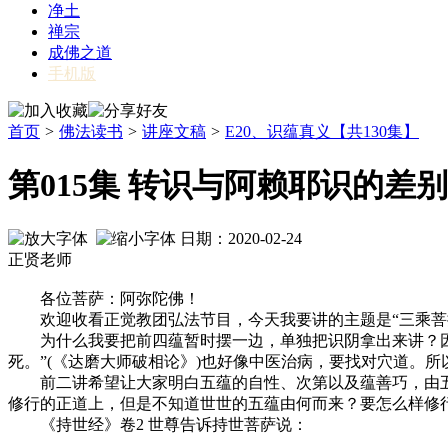
净土
禅宗
成佛之道
手机版
首页
>
佛法读书
>
讲座文稿
>
E20、识蕴真义【共130集】
第015集 转识与阿赖耶识的差别
日期：2020-02-24
正贤老师
各位菩萨：阿弥陀佛！
欢迎收看正觉教团弘法节目，今天我要讲的主题是“三乘菩提
为什么我要把前四蕴暂时摆一边，单独把识阴拿出来讲？因为
死。”(《达磨大师破相论》)也好像中医治病，要找对穴道。
前二讲希望让大家明白五蕴的自性、次第以及蕴善巧，由五
修行的正道上，但是不知道世世的五蕴由何而来？要怎么样修
《持世经》卷2 世尊告诉持世菩萨说：