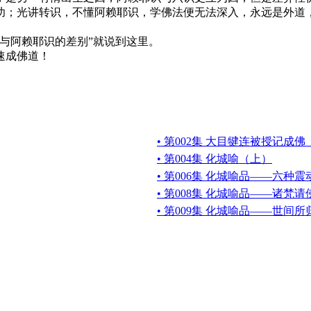
功；光讲转识，不懂阿赖耶识，学佛法便无法深入，永远是外道
与阿赖耶识的差别”就说到这里。
速成佛道！
• 第002集 大目犍连被授记成
• 第004集 化城喻（上）
• 第006集 化城喻品——六种震
• 第008集 化城喻品——诸梵
• 第009集 化城喻品——世间所