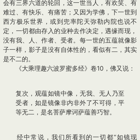
会有三界六道的轮回，这一世当人，有欢笑、有
难过、有快乐、有痛苦；又因为学佛，下一世到
西方极乐世界，或到兜率陀天弥勒内院也说不
定，一切都由存入的业种去作决定，遇缘而现，
没有我、人、作者、受者。每一世的五蕴就像影
子一样，影子是没有自体性的，看似有二，其实
是不二的。
《大乘理趣六波罗蜜多经》卷10，佛又说：
复次，观蕴如镜中像，无我、无人乃至
受者，如是镜像非内非外了不可得，平
等无二，是名菩萨摩诃萨蕴善巧智。
经中常说，我们所看到的一切都“如镜现