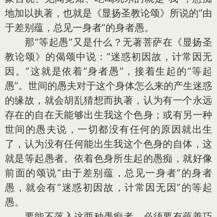
地加以执著，也就是《显扬圣教论颂》所说的“由
于差别蕴，总见一身者”的身者愚。
那“等起愚”又是什么？无著菩萨在《显扬圣
教论颂》的偈颂中说：“迷惑初因故，计常因无
因。”这就是依着“身者愚”，接着生起的“等起
愚”。世间的愚夫对于这个身体怎么来的产生迷惑
的缘故，就会胡乱猜想而执著，认为有一个永远
存在的自在天能够出生我这个色身；或有另一种
世间的愚夫说，一切都没有任何的原因就出生
了，认为没有任何能出生我这个色身的自体，这
就是等起愚者。依着色身所生起的愚痴，就好像
前面的颂说“由于差别蕴，总见一身者”的身者
愚，就会有“迷惑初因故，计常因无因”的等起
愚。
要能不落入这两种愚痴者，必须要有蕴善巧