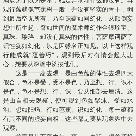
渴鹿见了以为是水，驰走奔求却什么都没有。再
观行蕴就像芭蕉树一般，并没有坚实的骨干，剥
到最后空无所有。乃至识蕴如同幻化，从颠倒妄
想中所生起，譬如世间的魔术师幻作金银珍宝、
真珠、璎珞，却没有真实的体性；菩萨摩诃萨了
识性犹如幻化，以是因缘名正知见。以上这样观
行能成就“蕴善巧”，观到最后对有情会起大悲
心，想要从深渊中济拔他们。
这是一一蕴去观，是由色蕴的体性去观四大
假合，色不是受，受不是色，乃至想、行、识不
是色，色不是想、行、识，要从细部去厘清。这
是由自相去观察，便可观到色如聚沫、受如水
泡、想如阳焰、行如芭蕉、识如幻化，每一蕴都
有其不同的虚妄自相，这些都是要从现象界中去
观察。