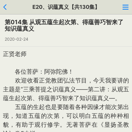
E20、识蕴真义【共130集】
第014集 从观五蕴生起次第、得蕴善巧智来了
知识蕴真义
2020-02-24
正贤老师
各位菩萨：阿弥陀佛！
欢迎收看正觉教团弘法节目，今天我要讲的
主题是“三乘菩提之识蕴真义——第二讲：从观五
蕴生起次第、得蕴善巧智来了知识蕴真义—。
五蕴的生起也是要随着各种因缘才能次第出
现，知道五蕴的次第，可以明白五蕴的种种相
貌，有助于观行修学。无著菩萨在《显扬圣教