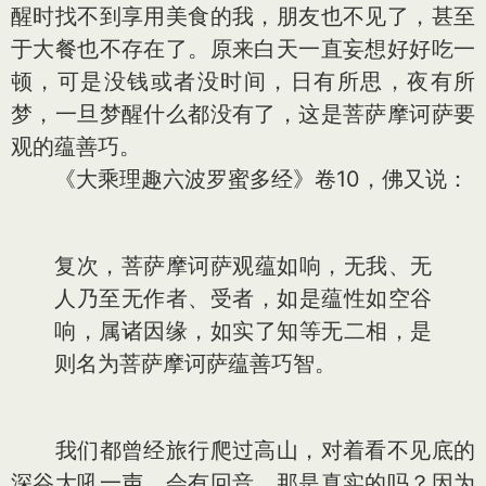
醒时找不到享用美食的我，朋友也不见了，甚至
于大餐也不存在了。原来白天一直妄想好好吃一
顿，可是没钱或者没时间，日有所思，夜有所
梦，一旦梦醒什么都没有了，这是菩萨摩诃萨要
观的蕴善巧。
《大乘理趣六波罗蜜多经》卷10，佛又说：
复次，菩萨摩诃萨观蕴如响，无我、无
人乃至无作者、受者，如是蕴性如空谷
响，属诸因缘，如实了知等无二相，是
则名为菩萨摩诃萨蕴善巧智。
我们都曾经旅行爬过高山，对着看不见底的
深谷大吼一声，会有回音，那是真实的吗？因为