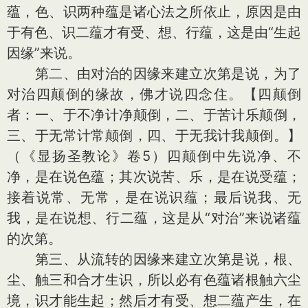
蕴，色、识两种蕴是诸心法之所依止，原因是由
于有色、识二蕴才有受、想、行蕴，这是由“生起
因缘”来说。
第二、由对治的因缘来建立次第是说，为了
对治四颠倒的缘故，佛才说四念住。【四颠倒
者：一、于不净计净颠倒，二、于苦计乐颠倒，
三、于无常计常颠倒，四、于无我计我颠倒。】
（《显扬圣教论》卷5）四颠倒中先说净、不
净，是在说色蕴；其次说苦、乐，是在说受蕴；
接着说常、无常，是在说识蕴；最后说我、无
我，是在说想、行二蕴，这是从“对治”来说诸蕴
的次第。
第三、从流转的因缘来建立次第是说，根、
尘、触三和合才生识，所以必有色蕴诸根触六尘
境，识才能生起；然后才有受、想二蕴产生，在