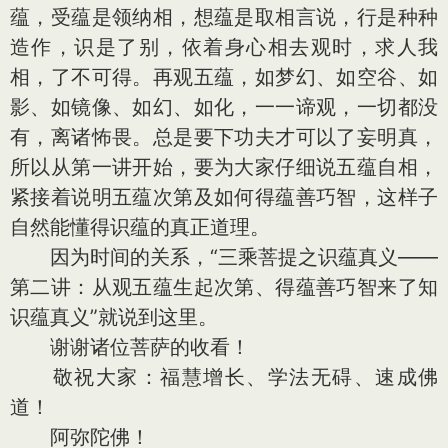
蕴，受蕴是领纳相，想蕴是取相言说，行是种种
造作，识是了别，依着身心相去观时，求人我
相，了不可得。再观五蕴，如梦幻、如空谷、如
影、如镜像、如幻、如化，一一谛观，一切都没
有，离诸怖畏。总是要下功夫才可以了妄明真，
所以从第一讲开始，要为大家仔细说五蕴自相，
紧接着说明五蕴次第及如何得蕴善巧智，这样子
自然能懂得识蕴的真正道理。
因为时间的关系，“三乘菩提之识蕴真义——
第二讲：从观五蕴生起次第、得蕴善巧智来了知
识蕴真义”就说到这里。
谢谢诸位菩萨的收看！
敬祝大家：福慧增长、学法无碍、速成佛
道！
阿弥陀佛！