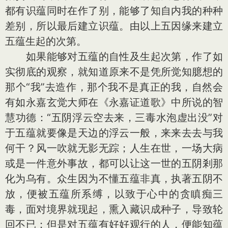
都有识蕴同时在作了别，能够了知自内我的种种
差别，所以最后建立识蕴。由以上五因缘来建立
五蕴生起的次第。
如果能够对五蕴的自性及生起次第，作了如
实彻底的观察，就知道原来不是凭所觉知臆想的
那个“我”去造作，那个我不是真正的我，自然会
有如永嘉玄觉大师在《永嘉证道歌》中所说的智
慧功德：“五阴浮云空去来，三毒水泡虚出没”对
于五蕴就要像是天边的浮云一般，来来去去与我
何干？风一吹就无影无踪；人生在世，一场大病
或是一件意外事故，都可以让这一世的五阴剎那
化为乌有。众生因为不懂五蕴非真，执著五阴不
放，便被五蕴所系缚，以致于心中的贪瞋痴三
毒，面对境界就现起，熏入藏识成种子，导致轮
回不已；但是对五蕴有好好观行的人，便能知蕴