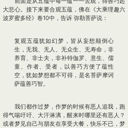
前面是从五蕴中每一蕴一一去观，得善巧起
大悲心。接下来要合观五蕴，佛在《大乘理趣六
波罗蜜多经》卷10中，告诉 弥勒菩萨说：
复观五蕴犹如幻梦，皆从妄想颠倒心
生，无我、无人、无众生、无寿命，非
养育、非士夫，非补特伽罗、意生、儒
童、作者、受者，以善巧方便了蕴性
空，犹如梦想都不可得，是名菩萨摩诃
萨蕴善巧智。
我们都作过梦，作梦的时候有恶人追我，跑
得气喘吁吁、大汗淋漓，醒来时哪里还有恶人？
或者梦见自己与朋友在享受大餐，快乐不已，梦