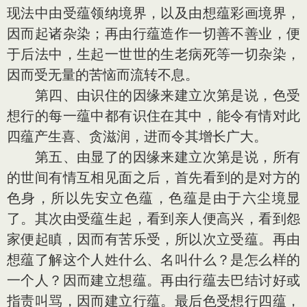
现法中由受蕴领纳境界，以及由想蕴彩画境界，
因而起诸杂染；再由行蕴造作一切善不善业，便
于后法中，生起一世世的生老病死等一切杂染，
因而受无量的苦恼而流转不息。
第四、由识住的因缘来建立次第是说，色受
想行的每一蕴中都有识住在其中，能令有情对此
四蕴产生喜、贪滋润，进而令其增长广大。
第五、由显了的因缘来建立次第是说，所有
的世间有情互相见面之后，首先看到的是对方的
色身，所以先安立色蕴，色蕴是由于六尘境显
了。其次由受蕴生起，看到亲人便高兴，看到怨
家便起瞋，因而有苦乐受，所以次立受蕴。再由
想蕴了解这个人姓什么、名叫什么？是怎么样的
一个人？因而建立想蕴。再由行蕴去巴结讨好或
指责叫骂，因而建立行蕴。最后色受想行四蕴，