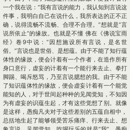
一个我在说：“我有言说的能力，我认知到言说这
件事，我明白自己在说什么，我所表达的正不正
确，说得流畅不流畅、合理不合理。”想就是“言
说所依止”的缘故。也就是不懂 佛在《佛说宝雨
经》卷9中说：“因想施设所有言说，是名世
俗。”言说也是世俗、是想蕴。由于不能了知行蕴
体性的缘故，便会计着有一个作者，在造作所有
身口意行，虚妄的计着有一个能行来去止、拳打
脚踢、喝斥怒骂，乃至言说臆想的我。由于不能
了知识蕴体性的缘故，便会虚妄计着有一个能觉
能知的人，对于世间起种种的见闻觉知，不知因
为有虚妄的识蕴生起，才有这些觉想了别。就像
是这样，愚痴凡夫对于这些差别的五蕴自相中，
总括地生起了能够领受苦乐痛痒、行来去止、想
象言说、见闻觉知、吃喝玩乐的就是“我”，愚痴