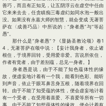
善巧，而且有正知见，让五阴浮云在虚空中任由
它来来去去，任贪瞋痴三毒虚幻如同水泡一般出
没。如果没有永嘉大师的智慧，就会变成 无著菩
萨在〈成善巧品〉中所说的：“身者愚”与“等起
愚”。
那什么是“身者愚”？《显扬圣教论颂》卷1
4，无著菩萨在颂中说：【妄计我身者，依止诸
根住，于境界回转，受用爱非爱。言说所依住，
作者有觉者，由于差别蕴，总见一身者。】
身者愚是说，由于不能了知色蕴体性的缘
故，便虚妄地计着有一个我，能看到色彩、能听
到声音，依止于眼耳鼻舌身五根，随着境界在回
转。由于不能了知受蕴的体性，便会虚妄地计着
有一个受者，在受用着喜爱、不喜爱等所有一切
事。由于不能了知想蕴体性的缘故，便会计着有