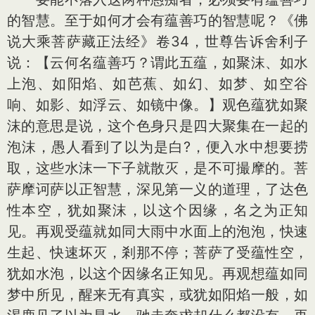
的智慧。至于如何才会有蕴善巧的智慧呢？《佛
说大乘菩萨藏正法经》卷34，世尊告诉舍利子
说：【云何名蕴善巧？谓此五蕴，如聚沫、如水
上泡、如阳焰、如芭蕉、如幻、如梦、如空谷
响、如影、如浮云、如镜中像。】观色蕴犹如聚
沫的意思是说，这个色身只是四大聚集在一起的
泡沫，愚人看到了以为是白?，便入水中想要捞
取，这些水沫一下子就散灭，是不可撮摩的。菩
萨摩诃萨以正智慧，深见第一义的道理，了达色
性本空，犹如聚沫，以这个因缘，名之为正知
见。再观受蕴就如同大雨中水面上的泡泡，快速
生起、快速坏灭，剎那不停；菩萨了受蕴性空，
犹如水泡，以这个因缘名正知见。再观想蕴如同
梦中所见，醒来无有真实，或犹如阳焰一般，如