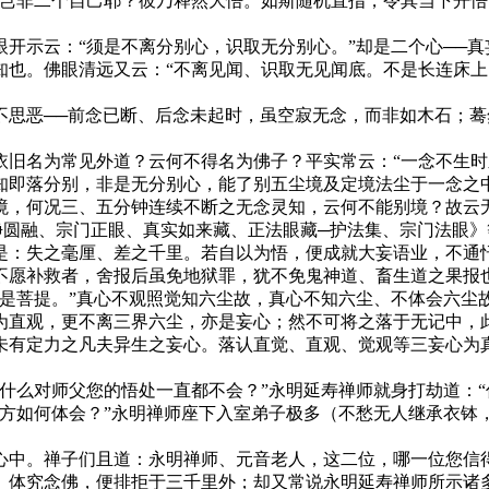
，岂非二个自己耶？彼乃释然大悟。如斯随机直指，令其当下开
示云：“须是不离分别心，识取无分别心。”却是二个心──真
知也。佛眼清远又云：“不离见闻、识取无见闻底。不是长连床上
恶──前念已断、后念未起时，虽空寂无念，而非如木石；蓦
名为常见外道？云何不得名为佛子？平实常云：“一念不生时
知即落分别，非是无分别心，能了别五尘境及定境法尘于一念之
境，何况三、五分钟连续不断之无念灵知，云何不能别境？故云无
净圆融、宗门正眼、真实如来藏、正法眼藏─护法集、宗门法眼》
：失之毫厘、差之千里。若自以为悟，便成就大妄语业，不通忏
不愿补救者，舍报后虽免地狱罪，犹不免鬼神道、畜生道之果报
菩提。”真心不观照觉知六尘故，真心不知六尘、不体会六尘
为直观，更不离三界六尘，亦是妄心；然不可将之落于无记中，
未有定力之凡夫异生之妄心。落认直觉、直观、觉观等三妄心为真
么对师父您的悟处一直都不会？”永明延寿禅师就身打劫道：“
方如何体会？”永明禅师座下入室弟子极多（不愁无人继承衣钵
中。禅子们且道：永明禅师、元音老人，这二位，哪一位您信
究念佛，便排拒于三千里外；却又常说永明延寿禅师所示诸多