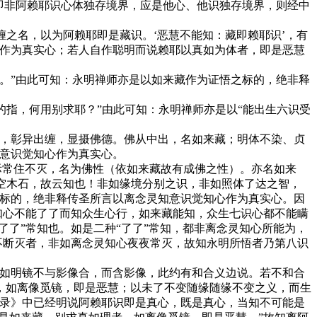
即非阿赖耶识心体独存境界，应是他心、他识独存境界，则经中
之名，以为阿赖耶即是藏识。‘恶慧不能知：藏即赖耶识’，有
心作为真实心；若人自作聪明而说赖耶以真如为体者，即是恶慧
。”由此可知：永明禅师亦是以如来藏作为证悟之标的，绝非释
指，何用别求耶？”由此可知：永明禅师亦是以“能出生六识受
，彰异出缠，显摄佛德。佛从中出，名如来藏；明体不染、贞
知意识觉知心作为真实心。
际常住不灭，名为佛性（依如来藏故有成佛之性）。亦名如来
虚空木石，故云知也！非如缘境分别之识，非如照体了达之智，
之标的，绝非释传圣所言以离念灵知意识觉知心作为真实心。因
知心不能了了而知众生心行，如来藏能知，众生七识心都不能瞒
了了”常知也。如是二种“了了”常知，都非离念灵知心所能为，
不断灭者，非如离念灵知心夜夜常灭，故知永明所悟者乃第八识
如明镜不与影像合，而含影像，此约有和合义边说。若不和合
，如离像觅镜，即是恶慧；以未了不变随缘随缘不变之义，而生
镜录》中已经明说阿赖耶识即是真心，既是真心，当知不可能是