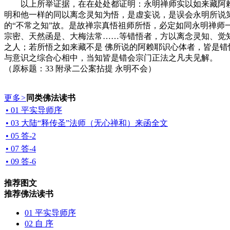
以上所举证据，在在处处都证明：永明禅师实以如来藏阿赖
明和他一样的同以离念灵知为悟，是虚妄说，是误会永明所说第
的“不常之知”故。是故禅宗真悟祖师所悟，必定如同永明禅
宗密、天然函是、大梅法常……等错悟者，方以离念灵知、觉
之人；若所悟之如来藏不是 佛所说的阿赖耶识心体者，皆是
与意识之综合心相中，当知皆是错会宗门正法之凡夫见解。
（原标题：33 附录二公案拈提 永明不会）
更多
>
同类佛法读书
• 01 平实导师序
• 03 大陆“释传圣”法师（无心禅和）来函全文
• 05 答-2
• 07 答-4
• 09 答-6
推荐图文
推荐佛法读书
01 平实导师序
02 自 序