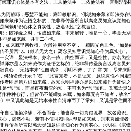
谓阿赖耶识心体是本有之法，非从他法生，非依他法有；否则涅槃
为阿赖耶；恶慧不能知：藏即赖耶识。’佛说如来藏者即法身在缠
以如来藏作为证悟之标的，绝非释传圣所言以离念灵知意识觉知
是阿赖耶识心体之真实性，故名识性”之教言也。
；随净缘之时，悟成如来藏。本末展转，唯是一心，毕竟无别
体即是如来藏，并非二心也。
，如来藏里亲收得。六般神用空不空，一颗圆光色非色。’如是的
传圣所言“以（似若无为之）离念灵知意识觉知心作为真实心”。
实谛，显法根本。亦名一依，由空而证，又是空性。亦名为空
明禅师亦是以如来藏作为证悟之标的，绝非释传圣所言以离念灵
真心，‘无始本来’性自清净，明明不昧，了了‘常’知，尽未来
，何须诸佛开示？’答：“此言知者，不是证知。意说真性不同
所传者即是第八识如来藏，故知永明禅师亦是以如来藏作为证悟
是“常”知，而是夜夜断灭的知，不可名为“常”知也。又离念灵
而作种种心行，但皆仍不能瞒如来藏，如来藏无有不知者，故名“
镜录》中又说此知是无始本来性自清净而了了常知，又说是常住而
自性随染净缘，不合而合；能含藏一切真俗境界，故名藏识。
真心，湛然不动。若有不信阿赖耶识即是如来藏，别求真如理者
绝非释传圣所言以离念灵知意识觉知心作为真实心。永明在《宗