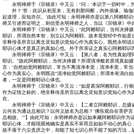
永明禅师于《宗镜录》中又云：“问：‘本识于一切时中，为
外？’答：此识从初至末，无有刹那间断，内外俱缘。瑜伽论
起道理，应知亦尔。’由此可知：永明禅师亦是以第八阿赖耶识
师又引述而证明之，则信受永明禅师之人，当以《宗镜录》中
永明禅师于《宗镜录》中又云：“此阿赖耶识，当何决择摄？
耶识，所谓自然本智，别立以为阿赖耶。故本觉契经中作如是说
非释传圣所言以离念灵知意识觉知心作为真实心。既然永明说
耶识心体才是真正的真如心也。外于所亲证之真实心阿赖耶识
永明禅师于《宗镜录》中又云：【第八者，名为性真如理阿赖
耶识。”故此阿赖耶识，当何决择摄？所谓清净般若质境真如
言：‘自然始觉阿赖耶识，常当不离清净本觉；清净本觉，常当
心作为真实心。永明既说“清净始觉阿赖耶识；所谓本有清白
者，一定是阿赖耶识心体也。
永明禅师于《宗镜录》中又云：“如是甚深阿赖耶识，行相微
作为证悟之标的，绝非释传圣所言以离念灵知意识觉知心作为
在。
永明禅师于《宗镜录》中又云：【二者立阿赖耶识，总摄诸识
云何名为通达总相识？以何义故名为总相？’佛告观自在菩萨
总相故。’”】由此可知：永明禅师亦是以如来藏阿赖耶识作
耶识心体，才能现观祂确实是真实不坏而且如如不动心的真心
故不落于六尘贪厌之中，却能了知七识心所不能了知的万法，