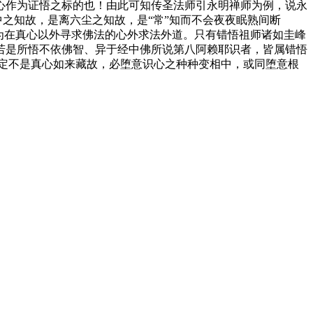
作为证悟之标的也！由此可知传圣法师引永明禅师为例，说永
中之知故，是离六尘之知故，是“常”知而不会夜夜眠熟间断
为在真心以外寻求佛法的心外求法外道。只有错悟祖师诸如圭峰
若是所悟不依佛智、异于经中佛所说第八阿赖耶识者，皆属错悟
定不是真心如来藏故，必堕意识心之种种变相中，或同堕意根