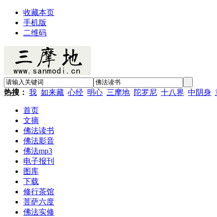
收藏本页
手机版
二维码
热搜：
我
如来藏
心经
明心
三摩地
陀罗尼
十八界
中阴身
首页
文摘
佛法读书
佛法影音
佛法mp3
电子报刊
图库
下载
修行茶馆
菩萨六度
佛法实修