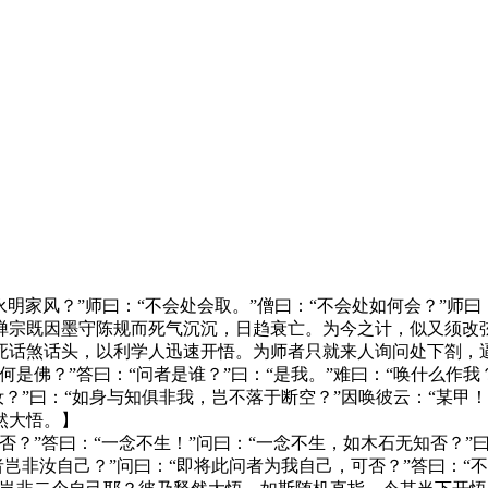
家风？”师曰：“不会处会取。”僧曰：“不会处如何会？”师曰
宗既因墨守陈规而死气沉沉，日趋衰亡。为今之计，似又须改弦
死话煞话头，以利学人迅速开悟。为师者只就来人询问处下劄，
是佛？”答曰：“问者是谁？”曰：“是我。”难曰：“唤什么作我
汝？”曰：“如身与知俱非我，岂不落于断空？”因唤彼云：“某甲！
然大悟。】
”答曰：“一念不生！”问曰：“一念不生，如木石无知否？”曰
者岂非汝自己？”问曰：“即将此问者为我自己，可否？”答曰：“不