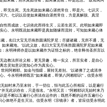
是如来藏，别求真如理者，如离像觅镜，即是恶慧。”故知离阿
，即无生死。无生死故如来藏心湛然常住，即是六、七识灭，
应灭六、七识以后使如来藏独自湛然常住，方是真解脱、真涅
自性而成故，七识依此而得生灭，云若生若灭。此明如来藏即
真实心。永明既说如来藏即是真如随缘而流转，可知如来藏心体
来藏，名曰大宝无尽殊胜圆满陀罗尼；尽摄诸藏，无所不通，无
、如来藏地。’以此义故，名曰大宝无尽殊胜圆满陀罗尼如来藏
知：永明禅师亦是以如来藏作为证悟之标的，绝非释传圣所言以
无边教法所诠义相，更无异趣，唯一实义，所言实者，是自心
以离念灵知意识觉知心作为真实心。
世间阿赖耶。如金与指鐶，展转无差别。’以诸佛了之成清净
心。今永明禅师既言“如来藏者，即第八阿赖耶识”，信受永明
识无始时来乃至未转，于一切位，恒与此五心所相应，以是遍行
并无此识存在，只是假名。”永明又言：“阿赖耶识无始时来乃
耶识是不断以五遍行心所法在运作的；既然不断的运作五遍行心
识心体绝不是生灭法。信受永明《宗镜录》者，皆应信受永明此