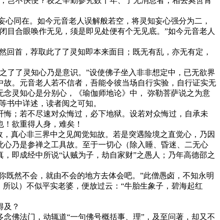
悟，岂不快便？较之辛勤参究数十年、了无消息者，相去奚啻霄
妄心同在。如今元音老人误解般若空，将灵知妄心强分为二，
闭目合眼唤作无见，须是即见处便有个无见底。”如今元音老人
然回首，荐取此了了灵知即本来面目；既无有乱，亦无有定，
之了了灵知心乃是意识。”设使佛子坐入非非想定中，已无欲界
中故。元音老人若不信者，吾能令彼当场自行实验，自行证实无
念灵知心是分别心，《瑜伽师地论》中， 弥勒菩萨说之为意
等书中详述，读者阅之可知。
悔；若不尽速对众悔过，必下地狱。设若对众悔过，自承未
也！欲重得人身，难矣！
故，真心非三界中之见闻觉知故。若是突遇险境之直觉心，乃因
此心乃是参禅之工具故。至于一切心（除入睡、昏迷、二无心
，即成经中所说“认贼为子，劫自家财”之愚人；乃年高德邵之
你既然不会，就由不会的地方去体会吧。”此僧愚卤，不知永明
，所以）不似平实老婆，便放过云：“牛胎生象子，碧海起红
得及？
念佛法门，动辄道“一句佛号概括事、理”，及至问著，却又不