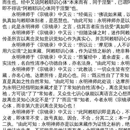
而生也。经中又说阿赖耶识心体“本来而有，同于涅槃”，已
即不得说“阿赖耶识心体同于涅槃”也。
永明禅师于《宗镜录》中又云：“经偈云：‘佛说如来藏，以
执真如与赖耶体别者，是恶慧也。”由此可知：永明禅师亦是
也；此是永明禅师《宗镜录》之言，信其言者应当信受“真如即
永明禅师于《宗镜录》中又云：“但随染缘之时，迷作阿赖耶
传圣所言以离念灵知意识觉知心作为真实心。并言阿赖耶识心
永明禅师于《宗镜录》中又云：“所以云：‘摩尼珠，人不识
用六尘境”之如来藏、阿赖耶识心体，作为证悟之标的，绝非释
永明禅师于《宗镜录》中又云：“胜鬘经中，遮余虚妄，名一
实法性，名自性清净心功德自体，亦名法身。”由此可知：永
永明禅师于《宗镜录》中又云：“此教说：一切众生皆有空寂
藏，亦名心地。达磨所传，是此心也。问：‘既云性自了了常知
直是真如之性自然常知。”由此可知：永明禅师此处说：达摩
为永明已经指明如来藏才是了了常知的自性清净心，离念灵知非
祂，方可说“了了”常知者。又众生七识心纵能以离语言之心想
故离念灵知心决定不是“了了”而且“常”知者。今者永明《宗
心体，而非第六意识离念灵知心也！
永明禅师于《宗镜录》中又云：“此阿赖耶识即是真心，不守
义者，即体常不变，故号真如。因合、不合，分其二义；本一
二执。”由此可知：永明禅师亦是以如来藏作为证悟之标的，