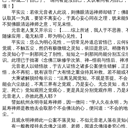
己，即成二个自己了。”谓问者是汝自己，又认著问者为自己
壤！】
平实云：若依元音者人此说，则佛眼清远禅师却错了；佛眼开
认取其一为真，要皆不离妄心，于真心妄心同在之理，犹未能
不契佛眼清远禅师之意，可见未悟。
元音老人复又开示云：【……综上所述，我人于不思善、不思
随缘应用，毫无粘滞，即为明心见性。】
平实云：恁么为明心见性，一切常见外道总皆悟已，云何依旧
觉观，不触五尘，然仍有极微细之灵知，依旧是意识。稍微有
念灵知心于一刹那间之了别性。短短之一刹那间尚能分别五尘
识。此理已于拙著《念佛三昧修学次第、禅─悟前与悟后、禅
元音老人以错悟故，于古人证悟之诸多公案便生错解，正是
悟，永不再犯，犹有误导广大有情之重业待其补救。若不能或
大乘诸解脱经每示云：“法离见闻觉知。不观是菩提。不会是
能会六尘故起，不离三界有之觉观，乃是妄心。无念灵知，名
定、死亡）觉知观照之觉观心，更是具足分别觉观作用，乃是
元音老人，亦效此愚人耶？
譬如杭州永明寺延寿禅师，因一僧问：“学人久在永明，为什
延寿禅师是教他去会取那个不会佛法的心，便问道：“不会的地
尘。”
且观永明禅师此一公案不落灵知，不似元音老人落在灵知心
有一般教授持名念佛之法师、老师，闻道念佛须参究心性、体