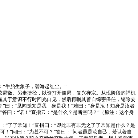
：“牛胎生象子，碧海起红尘。”
易辙、另走捷径，以资打开僵局，复兴禅宗。从现阶段的禅机
逼其于意识不行时回光自见，然后再嘱其善自绵密保任，销除妄
？”曰：“见闻觉知是我，身是我！”难曰：“身是汝！知身是汝者
”答曰：“诺！”直指云：“是什么？是断空吗？”（原注：这个身
：“了了常知！”直指曰：“即此非有非无之了了常知是什么？是
可！”问曰：“为甚不可？”答曰：“问者虽是汝自己，若认著自