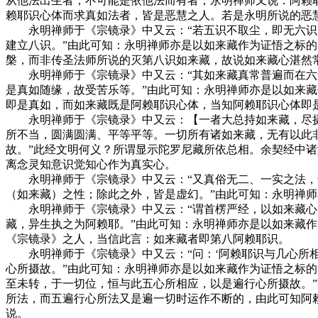
从他法出生者，不可能是依他法而有者；永明禅师又说：阿赖耶
赖耶识心体而求真如法者，皆是恶慧之人。若是永明所说的恶
永明禅师于《宗镜录》中又云：“若五识不取尘，即无六识；
建立八识。”由此可知：永明禅师亦是以如来藏作为证悟之标
槃，而非传圣法师所说的灭第八识如来藏，故说如来藏心湛然
永明禅师于《宗镜录》中又云：“其如来藏真常普遍而在六道
是真如随缘，故受苦乐等。”由此可知：永明禅师亦是以如来
即是真如，而如来藏既是阿赖耶识心体，当知阿赖耶识心体即
永明禅师于《宗镜录》中又云：【一者大总持如来藏，尽摄一
所不当，圆满圆满、平等平等。一切所有诸如来藏，无有以此
故。”此经文明何义？所谓显示陀罗尼藏所依总相。余契经中
离念灵知意识觉知心作为真实心。
永明禅师于《宗镜录》中又云：“又真俗无二、一实之法，诸
（如来藏）之性；除此之外，皆是虚幻。”由此可知：永明禅
永明禅师于《宗镜录》中又云：“谓首楞严经，以如来藏心为
藏，异生执之为阿赖耶。”由此可知：永明禅师亦是以如来藏作
《宗镜录》之人，当信此言：如来藏者即第八阿赖耶识。
永明禅师于《宗镜录》中又云：“问：‘阿赖耶识与几心所相
心所摄故。”由此可知：永明禅师亦是以如来藏作为证悟之标的
至未转，于一切位，恒与此五心所相应，以是遍行心所摄故。
所法，而五遍行心所法又是遍一切时运作不断的，由此可知阿
说。