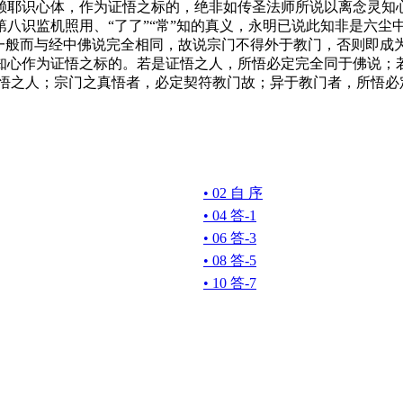
耶识心体，作为证悟之标的，绝非如传圣法师所说以离念灵知心
八识监机照用、“了了”“常”知的真义，永明已说此知非是六尘
师一般而与经中佛说完全相同，故说宗门不得外于教门，否则即成
知心作为证悟之标的。若是证悟之人，所悟必定完全同于佛说；
错悟之人；宗门之真悟者，必定契符教门故；异于教门者，所悟必
• 02 自 序
• 04 答-1
• 06 答-3
• 08 答-5
• 10 答-7