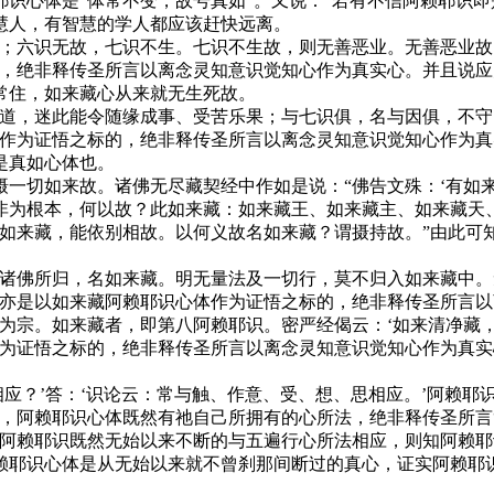
识心体是“体常不变，故号真如”。又说：“若有不信阿赖耶识即
慧人，有智慧的学人都应该赶快远离。
六识无故，七识不生。七识不生故，则无善恶业。无善恶业故
的，绝非释传圣所言以离念灵知意识觉知心作为真实心。并且说
常住，如来藏心从来就无生死故。
，迷此能令随缘成事、受苦乐果；与七识俱，名与因俱，不守
藏作为证悟之标的，绝非释传圣所言以离念灵知意识觉知心作为
是真如心体也。
切如来故。诸佛无尽藏契经中作如是说：“佛告文殊：‘有如
非为根本，何以故？此如来藏：如来藏王、如来藏主、如来藏天
诸如来藏，能依别相故。以何义故名如来藏？谓摄持故。”由此可
佛所归，名如来藏。明无量法及一切行，莫不归入如来藏中。
师亦是以如来藏阿赖耶识心体作为证悟之标的，绝非释传圣所言
宗。如来藏者，即第八阿赖耶识。密严经偈云：‘如来清净藏，
为证悟之标的，绝非释传圣所言以离念灵知意识觉知心作为真实
应？’答：‘识论云：常与触、作意、受、想、思相应。’阿赖耶
，阿赖耶识心体既然有祂自己所拥有的心所法，绝非释传圣所言“
”阿赖耶识既然无始以来不断的与五遍行心所法相应，则知阿赖
赖耶识心体是从无始以来就不曾刹那间断过的真心，证实阿赖耶