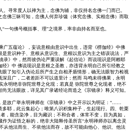
人。寻常度人以禅为主，念佛为辅，非仅持名念佛一门而已。
之念佛三昧可知，念佛人何弃珍馐（体究念佛、实相念佛）而取
“一句佛号概括事、理”之境界，率非由持名而至也。
乘广五蕴论》，妄说意根由意识中出生，违背《楞伽经》中佛
根是意识种子、意根从意识生、意根以意识为主之错误说法，严
镜录》中，然而彼伪论严重误解《起信论》而说现识是阿赖耶
经》中 佛说现识是意根之圣教，亦违背永明自己所引经教之
法眼了知引入伪论后所产生之自相矛盾情形，确无法眼智力检视
深且广，二者差距不可以道里计；然而 马鸣未得佛果，永明
实永明绝非弥陀世尊之化现；若真是 弥陀世尊之化现者，绝不
智尚无法眼故，详见其广录诸经论而造之《宗镜录》释义可知。
是故广举永明禅师在《宗镜录》中之开示以为明证：“……
质多耶，此云集起心；唯第八识积集种子，生起现行。四、乾栗
义者，能含染净，目为藏识；不和合者，体常不变，目为真如，
藏作为证悟之标的，绝非大陆释传圣所言“永明禅师亦以离念灵
谓不从他法而生、不依他法而存，故不可能由他心、他识、他法