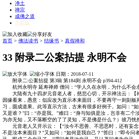
净土
禅宗
成佛之道
手机版
首页
>
佛法读书
>
结缘书
>
真假禅和
33 附录二公案拈提 永明不会
日期：2018-07-11
附录二:公案拈提 第3辑 第184则 永明不会 p394-412
杭州永明寺 延寿禅师 僧问：“学人久在永明，为什么不会永明
大陆有九十四岁元音老人者，慈悲心切，开示禅法云：【禅
因缘看来，愚意：似应改为直示本来面目，不要再守一则刻板
习，圆成道果。此等直示方法，古来有很多好例子。如问：“如何
又是谁？”曰：“亦是我。”难曰：“身与知俱是汝，岂非有二个
为亦无知，又不落断空的了了灵知，不是佛是什么？）彼乃恍
元音老人又开示云：【“汝今不思善、不思恶时，还有妄念否？
不是汝本来面目？”又如问：“如何是我自己？”答曰：“即今问