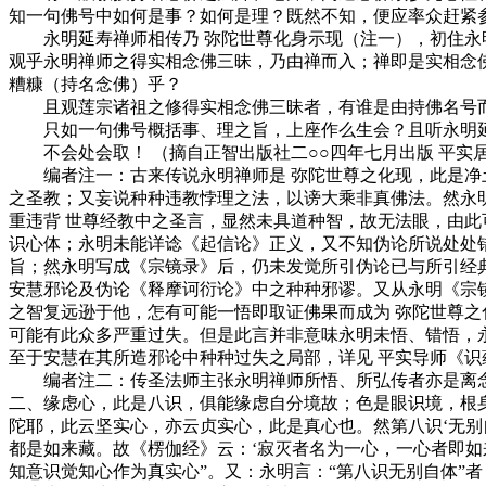
知一句佛号中如何是事？如何是理？既然不知，便应率众赶紧
永明延寿禅师相传乃 弥陀世尊化身示现（注一），初住永明
观乎永明禅师之得实相念佛三昧，乃由禅而入；禅即是实相念
糟糠（持名念佛）乎？
且观莲宗诸祖之修得实相念佛三昧者，有谁是由持佛名号而入
只如一句佛号概括事、理之旨，上座作么生会？且听永明
不会处会取！ （摘自正智出版社二○○四年七月出版 平实居
编者注一：古来传说永明禅师是 弥陀世尊之化现，此是净土
之圣教；又妄说种种违教悖理之法，以谤大乘非真佛法。然永
重违背 世尊经教中之圣言，显然未具道种智，故无法眼，由
识心体；永明未能详谂《起信论》正义，又不知伪论所说处处
旨；然永明写成《宗镜录》后，仍未发觉所引伪论已与所引经
安慧邪论及伪论《释摩诃衍论》中之种种邪谬。又从永明《宗
之智复远逊于他，怎有可能一悟即取证佛果而成为 弥陀世尊之
可能有此众多严重过失。但是此言并非意味永明未悟、错悟，
至于安慧在其所造邪论中种种过失之局部，详见 平实导师《识
编者注二：传圣法师主张永明禅师所悟、所弘传者亦是离念灵
二、缘虑心，此是八识，俱能缘虑自分境故；色是眼识境，根
陀耶，此云坚实心，亦云贞实心，此是真心也。然第八识‘无
都是如来藏。故《楞伽经》云：‘寂灭者名为一心，一心者即如
知意识觉知心作为真实心”。又：永明言：“第八识无别自体”