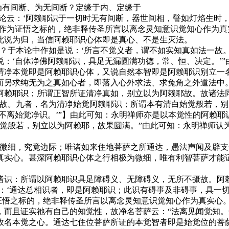
有间断、为无间断？定缘于内、定缘于
云：‘阿赖耶识于一切时无有间断，器世间相，譬如灯焰生时，
作为证悟之标的，绝非释传圣所言以离念灵知意识觉知心作为真
此说为归，当信阿赖耶识心体即是真心、不是生灭法。
于本论中作如是说：‘所言不觉义者，谓不如实知真如法一故。
：‘自体净佛阿赖耶识，具足无漏圆满功德，常、恒、决定。’
清净本觉即是阿赖耶识心体，又说自然本智即是阿赖耶识别立一
而另求纯无为之真如心者，即落入心外求法、求兔角之外道法中
耶识；所谓正智所证清净真如，别立以为阿赖耶故。故诸法同
摄故。九者，名为清净始觉阿赖耶识；所谓本有清白始觉般若，别
不离始觉净识。’”】由此可知：永明禅师亦是以本觉性的阿赖
始觉般若，别立以为阿赖耶，故果圆满。”由此可知：永明禅师认
细，究竟边际；唯诸如来住地菩萨之所通达，愚法声闻及辟支
真实心。甚深阿赖耶识心体之行相极为微细，唯有利智菩萨才能
：所谓以阿赖耶识具足障碍义、无障碍义，无所不摄故。阿赖
言：‘通达总相识者，即是阿赖耶识；此识有碍事及非碍事，具一
为证悟之标的，绝非释传圣所言以离念灵知意识觉知心作为真实心
，而且证实祂有自己的知觉性，故净名菩萨云：“法离见闻觉知。
故名本觉之心。通达七住位菩萨所证的本觉智者即是始觉位的菩