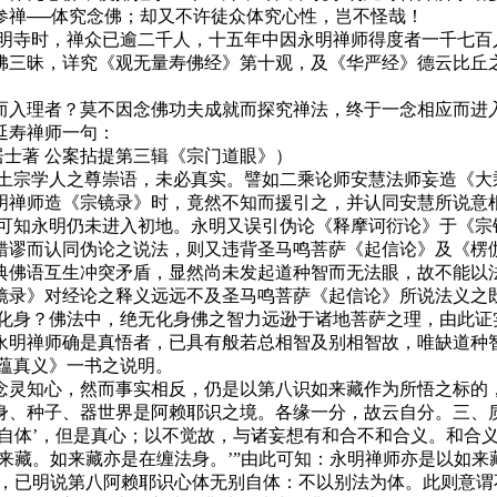
参禅──体究念佛；却又不许徒众体究心性，岂不怪哉！
寺时，禅众已逾二千人，十五年中因永明禅师得度者一千七百
佛三昧，详究《观无量寿佛经》第十观，及《华严经》德云比丘
理者？莫不因念佛功夫成就而探究禅法，终于一念相应而进入
延寿禅师一句：
士著 公案拈提第三辑《宗门道眼》）
宗学人之尊崇语，未必真实。譬如二乘论师安慧法师妄造《大
明禅师造《宗镜录》时，竟然不知而援引之，并认同安慧所说意
此可知永明仍未进入初地。永明又误引伪论《释摩诃衍论》于《宗
错谬而认同伪论之说法，则又违背圣马鸣菩萨《起信论》及《楞伽
典佛语互生冲突矛盾，显然尚未发起道种智而无法眼，故不能以
镜录》对经论之释义远远不及圣马鸣菩萨《起信论》所说法义之既
化身？佛法中，绝无化身佛之智力远逊于诸地菩萨之理，由此证
永明禅师确是真悟者，已具有般若总相智及别相智故，唯缺道种
蕴真义》一书之说明。
知心，然而事实相反，仍是以第八识如来藏作为所悟之标的，
身、种子、器世界是阿赖耶识之境。各缘一分，故云自分。三、
别自体’，但是真心；以不觉故，与诸妄想有和合不和合义。和合
来藏。如来藏亦是在缠法身。’”由此可知：永明禅师亦是以如来
者，已明说第八阿赖耶识心体无别自体：不以别法为体。此则意