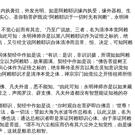
内执膏炷，外发光明。如是阿赖耶识缘内执受，缘外器相。生
实心。圣弥勒菩萨既说“阿赖耶识于一切时无有间断”，永明禅
不觉心起而有其念。’乃至广说故。三者，名为清净本觉阿赖
”由此可知：永明禅师亦是以第八阿赖耶识作为证悟之标的，绝
名，又引经文说阿赖耶识自体清净而且常、恒、决定，可知阿赖
。
体契经中作如是说：“有识：是识，非识识摄，所谓如如阿赖
立以为阿赖耶，故果圆满。契经中作如是说：“佛告菩提树王
耶识心体作为证悟之标的，绝非释传圣所言以离念灵知意识觉知
为阿赖耶识才是清净本觉之体，禅宗宗门始觉位之开悟祖师所悟
佛、凡夫外道，悉不能知。”由此可知：永明禅师亦是以如来藏
证之，声闻罗汉、辟支佛、凡夫外道都没有智慧能证知祂的存
耶识，契经中作如是说：“尔时观自在菩萨即白佛言：‘世尊！
切法，备一切法；譬如大海为水波等作总相名，以此义故，名为
。佛也说：通达总相识者即是亲证阿赖耶识心体。由于亲证阿赖
知是菩提。”谓不与六尘相应而仍有其六尘外之知觉性，由是缘
萨，这就是般若总相智。