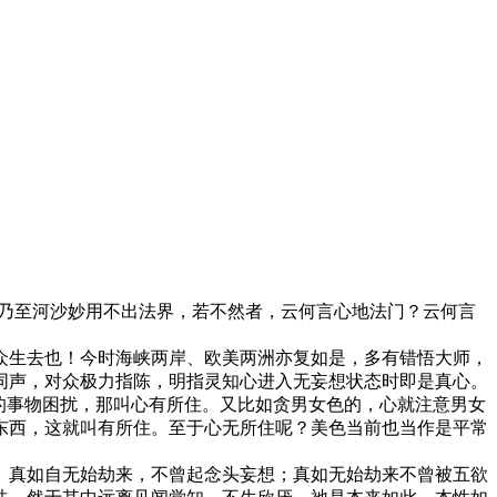
，乃至河沙妙用不出法界，若不然者，云何言心地法门？云何言
生去也！今时海峡两岸、欧美两洲亦复如是，多有错悟大师，
同声，对众极力指陈，明指灵知心进入无妄想状态时即是真心。
的事物困扰，那叫心有所住。又比如贪男女色的，心就注意男女
东西，这就叫有所住。至于心无所住呢？美色当前也当作是平常
真如自无始劫来，不曾起念头妄想；真如无始劫来不曾被五欲