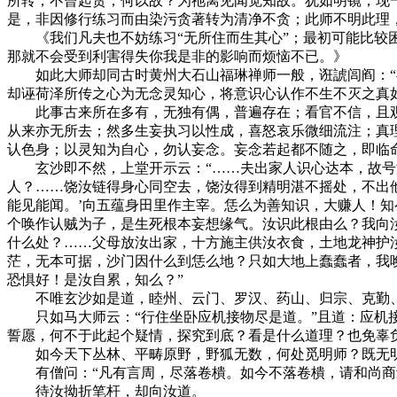
所转，不曾起贪；何以故？为祂离见闻觉知故。犹如明镜，现
是，非因修行练习而由染污贪著转为清净不贪；此师不明此理
《我们凡夫也不妨练习“无所住而生其心”；最初可能比较困
那就不会受到利害得失你我是非的影响而烦恼不已。》
如此大师却同古时黄州大石山福琳禅师一般，诳諕闾阎：“福
却诬荷泽所传之心为无念灵知心，将意识心认作不生不灭之真
此事古来所在多有，无独有偶，普遍存在；看官不信，且观
从来亦无所去；然多生妄执习以性成，喜怒哀乐微细流注；真
认色身；以灵知为自心，勿认妄念。妄念若起都不随之，即临
玄沙即不然，上堂开示云：“……夫出家人识心达本，故号沙
人？……饶汝链得身心同空去，饶汝得到精明湛不摇处，不出他
能见能闻。’向五蕴身田里作主宰。恁么为善知识，大赚人！知
个唤作认贼为子，是生死根本妄想缘气。汝识此根由么？我向
什么处？……父母放汝出家，十方施主供汝衣食，土地龙神护
茫，无本可据，沙门因什么到恁么地？只如大地上蠢蠢者，我
恐惧好！是汝自累，知么？”
不唯玄沙如是道，睦州、云门、罗汉、药山、归宗、克勤、大
只如马大师云：“行住坐卧应机接物尽是道。”且道：应机接
誓愿，何不于此起个疑情，探究到底？看是什么道理？也免辜
如今天下丛林、平畴原野，野狐无数，何处觅明师？既无明
有僧问：“凡有言周，尽落卷樻。如今不落卷樻，请和尚商量
待汝拗折笔杆，却向汝道。