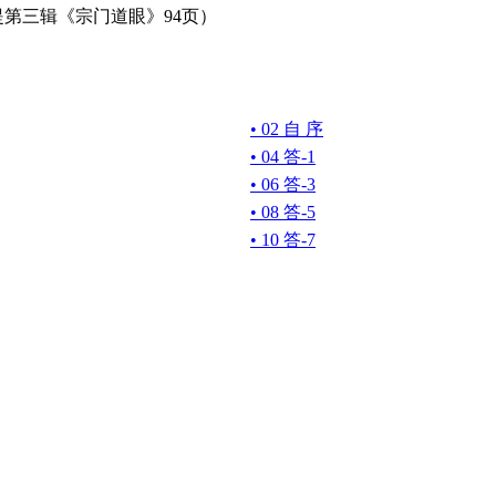
第三辑《宗门道眼》94页）
• 02 自 序
• 04 答-1
• 06 答-3
• 08 答-5
• 10 答-7