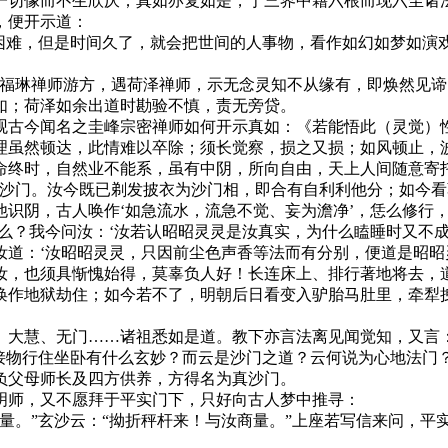
一切像而不生欣厌；真如亦复如是，于三界中藉六根而现六尘诸
，便开示道：
难，但是时间久了，就会把世间的人事物，看作如幻如梦如演
琳禅师游方，遇荷泽禅师，示无念灵知不从缘有，即焕然见谛
如；荷泽如余出道时勘验不慎，责无旁贷。
古今闻名之圭峰宗密禅师如何开示真如：《若能悟此（灵觉）性
理虽然顿达，此情难以卒除；须长觉察，损之又损；如风顿止，
命终时，自然业不能系，虽有中阴，所向自由，天上人间随意寄
门。汝今既已剃发披衣为沙门相，即合有自利利他分；如今看
识阴，古人唤作‘如急流水，流急不觉、妄为澹净’，恁么修行
么？我今问汝：‘汝若认昭昭灵灵是汝真实，为什么瞌睡时又不
汝道：‘汝昭昭灵灵，只因前尘色声香等法而有分别，便道是昭昭
汝，也须具惭愧始得，莫辜负人好！长连床上、排行著地将去，
唤作地狱劫住；如今若不了，明朝后日看变入驴胎马肚里，牵犁
慧、无门……诸祖悉如是道。教下亦言法离见闻觉知，又言：
物行住坐卧有什么玄妙？而云是沙门之道？云何说为心地法门
负父母师长及四方供养，方得名为真沙门。
师，又不愿拜于平实门下，只好向古人梦中推寻：
。”玄沙云：“拗折秤杆来！与汝商量。”上座若写信来问，平