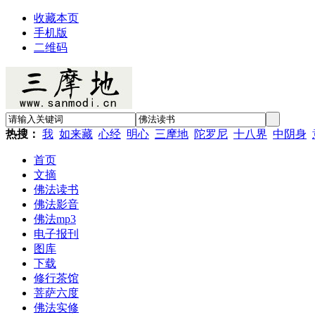
收藏本页
手机版
二维码
热搜：
我
如来藏
心经
明心
三摩地
陀罗尼
十八界
中阴身
首页
文摘
佛法读书
佛法影音
佛法mp3
电子报刊
图库
下载
修行茶馆
菩萨六度
佛法实修