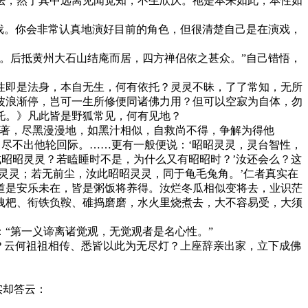
法，然于其中远离见闻觉知，不生欣厌。祂是本来如此，本性如
戏。你会非常认真地演好目前的角色，但很清楚自己是在演戏，
。后抵黄州大石山结庵而居，四方禅侣依之甚众。”自己错悟，
即是法身，本自无生，何有依托？灵灵不昧，了了常知，无所
波浪渐停，岂可一生所修便同诸佛力用？但可以空寂为自体，勿
托。》凡此皆是野狐常见，何有见地？
著，尽黑漫漫地，如黑汁相似，自救尚不得，争解为得他
，尽不出他轮回际。……更有一般便说：‘昭昭灵灵，灵台智性，
成昭昭灵灵？若瞌睡时不是，为什么又有昭昭时？’汝还会么？这
灵灵；若无前尘，汝此昭昭灵灵，同于龟毛兔角。’仁者真实在
道是安乐未在，皆是粥饭将养得。汝烂冬瓜相似变将去，业识茫
拽杷、衔铁负鞍、碓捣磨磨，水火里烧煮去，大不容易受，大须
“第一义谛离诸觉观，无觉观者是名心性。”
？云何祖祖相传、悉皆以此为无尽灯？上座辞亲出家，立下成佛
实却答云：