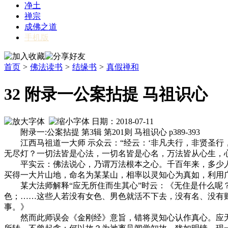
净土
禅宗
成佛之道
手机版
首页
>
佛法读书
>
结缘书
>
真假禅和
32 附录一公案拈提 马祖识心
日期：2018-07-11
附录一:公案拈提 第3辑 第201则 马祖识心 p389-393
江西马祖道一大师 示众云：“经云：‘非凡夫行，非贤圣行
无尽灯？一切法皆是心法，一切名皆是心名，万法皆从心生，心
平实云：佛法说心，乃谓万法根本之心。千百年来，多少人
买得一大片山地，命名为某某山，相率以灵知心为真如，利用
某大法师解释“应无所住而生其心”时云：《无住是什么呢？
色；……这些人若没有女色、男色就活不下去，没有名、没有
事。》
然而此师误会《金刚经》意旨，错将灵知心认作真心。应无