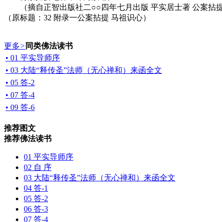
（摘自正智出版社二○○四年七月出版 平实居士著 公案拈提
（原标题：32 附录一公案拈提 马祖识心）
更多
>
同类佛法读书
• 01 平实导师序
• 03 大陆“释传圣”法师（无心禅和）来函全文
• 05 答-2
• 07 答-4
• 09 答-6
推荐图文
推荐佛法读书
01 平实导师序
02 自 序
03 大陆“释传圣”法师（无心禅和）来函全文
04 答-1
05 答-2
06 答-3
07 答-4