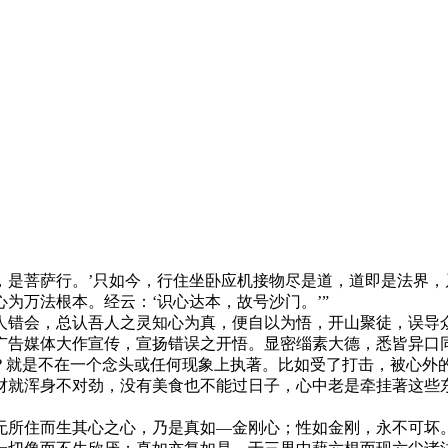
，是菩萨行。’只如今，行住坐卧应机接物尽是道，道即是法界
为万法根本。经云：‘识心达本，故号沙门。’”
错会，总认吾人之灵知心为真，便自以为悟，开山聚徒，误导众
广告媒体大作宣传，宣扬错误之开悟。显密缁素大德，悉皆异口
就是不在一个念头或任何现象上执著。比如受了打击，被心外
财就浑身不对劲，没有美食也不能过日子，心中老是牵挂著这些
所住而生其心之心，乃是真如—金刚心；性如金刚，永不可坏。