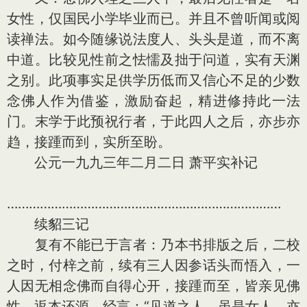
女性，仅国民小学毕业而已。并且不曾听闻或阅
读禅法。如今随缘说法度人、头头是道，而不离
中道。比较见性前之怯懦及拙于问道，实有天渊
之别。此项事实足供学历低而又信心不足的少数
念佛人作为借鉴，激励奋起，精进修持此一法
门。末学于此预祝行者，于此四人之后，亦步亦
趋，接踵而到，实所至盼。
公元一九九三年二月二日 萧平实补记
…………………………………………………………………
续貂三记
复有不能已于言者：乃本书排版之后，二校
之时，付梓之前，续有三人因参话头而悟入，一
人因无相念佛而自得心开，接踵而至，皆亲见佛
性，返本还源。经言：“见道之人，虽是女人，亦