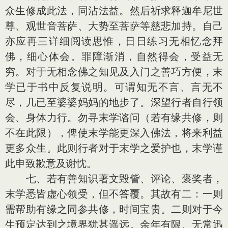
众生修成此法，同沾法益。然后祈求释迦牟尼世
尊、观世音菩萨、大势至菩萨等慈悲加持。自己
亦应再三详细阅读思惟，日日练习无相忆念拜
佛，细心体会。罪障渐消，自然得会，受益无
穷。对于无相念佛之知见及入门之善巧方便，末
学已于书中反复说明。可谓知无不言、言无不
尽，几已至婆婆妈妈的地步了。深望行者自行领
会、身体力行。勿寻末学谘问（若有缘共修，则
不在此限），俾使末学能更深入佛法，将来利益
更多众生。此则行者对于末学之爱护也，末学谨
此申致歉意及谢忱。
七、若有善知识著文毁訾、评论、褒奖者，
末学悉皆虚心领受，但不答覆。其故有二：一则
需帮助有缘之同参共修，时间宝贵。二则对于今
生预定达到之境界犹甚遥远。余年有限、无常迅