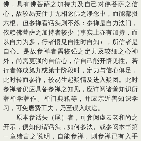
佛，具有佛菩萨之加持力及自己对佛菩萨之信
心，故较易安住于无相念佛之净念中，而能都摄
六根。但参禅看话头则不然：参禅是自力法门，
依赖佛菩萨之加持者较少（事实上亦有加持，而
以自力为多，行者悟见自性时自知），所信者是
自心。是故参禅者需较强之定力及较细之心神
外，尚需更强的自信心，信自己能开悟见性。若
行者修成第九或第十阶段时，定力与信心俱足，
此时转而参禅，较易生起疑情及进入疑团。此时
参禅者仍应具备参禅之知见，应详阅诸善知识所
著禅学著作、禅门典籍等，并应亲近善知识学
习，可免唐费工夫，乃至误入歧途。
原本参话头（尾）者，可参阅虚云老和尚之
开示，便知何谓话头，如何参法。或参阅本书第
一章绪言之说明，自能参禅。则参禅已有入手