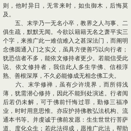
则，他时异日，无常来时，如虫御木，后悔莫
及。
五、末学乃一无名小卒，教界之人与事、二
俱生疏，默默无闻。今欲以籍籍无名之萧平实三
个字，来推广此一难信难入之甚深法门，而阐明
念佛圆通入门之实义，虽具方便善巧以向行者；
犹恐信者不多，能依文修持者更少。若能信受此
说、依文修持者，我信此人多生学佛、信根淳
熟、善根深厚，不久必能修成无相念佛工夫。
六、末学修禅，虽有少许境界，而所得浅
薄，犹需潜心修持，因此不能到处演述。行者阅
后若仍未解，可于佛前忏悔过罪，勤修三福净
业，时时用意思惟。亦应护持佛教弘法机构、流
通本书等。并虔诚于佛前发愿：生生世世行菩萨
道、度化众生；若此法得成，愿推广此法，帮助