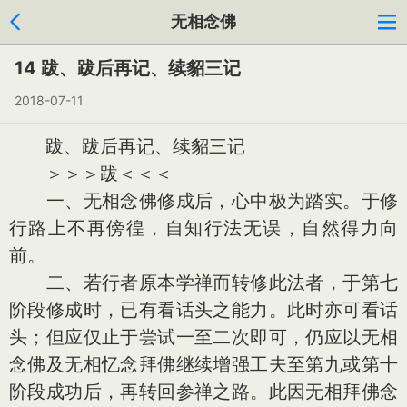
无相念佛
14 跋、跋后再记、续貂三记
2018-07-11
跋、跋后再记、续貂三记
＞＞＞跋＜＜＜
一、无相念佛修成后，心中极为踏实。于修
行路上不再傍徨，自知行法无误，自然得力向
前。
二、若行者原本学禅而转修此法者，于第七
阶段修成时，已有看话头之能力。此时亦可看话
头；但应仅止于尝试一至二次即可，仍应以无相
念佛及无相忆念拜佛继续增强工夫至第九或第十
阶段成功后，再转回参禅之路。此因无相拜佛念