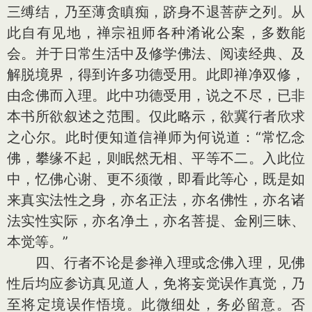
三缚结，乃至薄贪瞋痴，跻身不退菩萨之列。从
此自有见地，禅宗祖师各种淆讹公案，多数能
会。并于日常生活中及修学佛法、阅读经典、及
解脱境界，得到许多功德受用。此即禅净双修，
由念佛而入理。此中功德受用，说之不尽，已非
本书所欲叙述之范围。仅此略示，欲冀行者欣求
之心尔。此时便知道信禅师为何说道：“常忆念
佛，攀缘不起，则眠然无相、平等不二。入此位
中，忆佛心谢、更不须徵，即看此等心，既是如
来真实法性之身，亦名正法，亦名佛性，亦名诸
法实性实际，亦名净土，亦名菩提、金刚三昧、
本觉等。”
四、行者不论是参禅入理或念佛入理，见佛
性后均应参访真见道人，免将妄觉误作真觉，乃
至将定境误作悟境。此微细处，务必留意。否