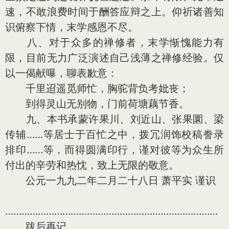
速，不敢浪费时间于酬答应辩之上。仰祈诸善知
识俯察下情，末学感恩不尽。
八、对于众多的禅修者，末学惭愧能力有
限，目前无力广泛演述自己浅薄之禅修经验。仅
以一偈献曝，聊表歉意：
千里迢遥觅师忙，胸驼背负考妣丧；
到得灵山无别物，门前荷塘藕节香。
九、本书承蒙许果川、刘近山、张果圜、梁
传辅……等居士于百忙之中，拨冗润饰校稿誊录
排印……等，而得圆满印行，谨对彼等为众生所
付出的辛劳和热忱，致上无限的敬意。
公元一九九二年二月二十八日 萧平实 谨识
……………………………………………………………………
跋后再记