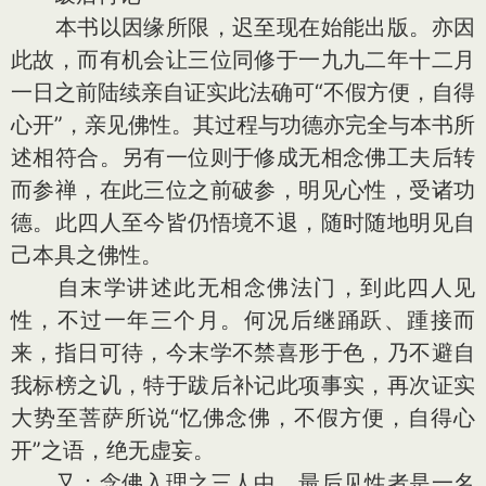
本书以因缘所限，迟至现在始能出版。亦因
此故，而有机会让三位同修于一九九二年十二月
一日之前陆续亲自证实此法确可“不假方便，自得
心开”，亲见佛性。其过程与功德亦完全与本书所
述相符合。另有一位则于修成无相念佛工夫后转
而参禅，在此三位之前破参，明见心性，受诸功
德。此四人至今皆仍悟境不退，随时随地明见自
己本具之佛性。
自末学讲述此无相念佛法门，到此四人见
性，不过一年三个月。何况后继踊跃、踵接而
来，指日可待，今末学不禁喜形于色，乃不避自
我标榜之讥，特于跋后补记此项事实，再次证实
大势至菩萨所说“忆佛念佛，不假方便，自得心
开”之语，绝无虚妄。
又：念佛入理之三人中，最后见性者是一名