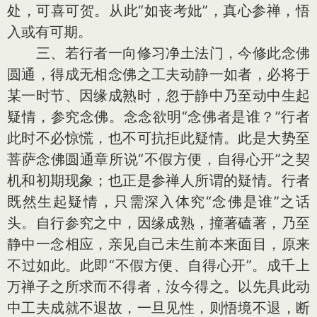
处，可喜可贺。从此“如丧考妣”，真心参禅，悟
入或有可期。
三、若行者一向修习净土法门，今修此念佛
圆通，得成无相念佛之工夫动静一如者，必将于
某一时节、因缘成熟时，忽于静中乃至动中生起
疑情，参究念佛。念念欲明“念佛者是谁？”行者
此时不必惊慌，也不可抗拒此疑情。此是大势至
菩萨念佛圆通章所说“不假方便，自得心开”之契
机和初期现象；也正是参禅人所谓的疑情。行者
既然生起疑情，只需深入体究“念佛是谁”之话
头。自行参究之中，因缘成熟，撞著磕著，乃至
静中一念相应，亲见自己未生前本来面目，原来
不过如此。此即“不假方便、自得心开”。成千上
万禅子之所求而不得者，汝今得之。以先具此动
中工夫成就不退故，一旦见性，则悟境不退，断